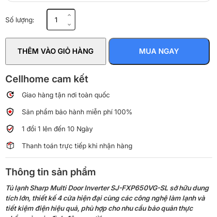
Tủ
Số lượng:
lạnh
Sharp
Inverter
THÊM VÀO GIỎ HÀNG
MUA NGAY
572
lít
Multi
Cellhome cam kết
Door
Giao hàng tận nơi toàn quốc
SJ-
FXP650VG-
Sản phẩm bảo hành miễn phí 100%
S
số
1 đổi 1 lên đến 10 Ngày
lượng
Thanh toán trực tiếp khi nhận hàng
Thông tin sản phẩm
Tủ lạnh Sharp Multi Door Inverter SJ-FXP650VG-SL sở hữu dung
tích lớn, thiết kế 4 cửa hiện đại cùng các công nghệ làm lạnh và
tiết kiệm điện hiệu quả, phù hợp cho nhu cầu bảo quản thực