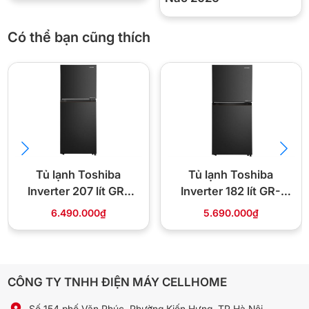
Có thể bạn cũng thích
Tủ lạnh Toshiba
Tủ lạnh Toshiba
*Hình ảnh chỉ mang tính chất minh họa
Inverter 207 lít GR-
Inverter 182 lít GR-
Ngăn làm lạnh tăng cường Extra Cool Plus hỗ trợ làm lạnh nhanh
RT268WE-PMV(68)
RT236WE PMV(68)
6.490.000₫
5.690.000₫
tức thì đồ uống hoặc thực phẩm xuống mức nhiệt khoảng -1.5°C,
thuận tiện khi cần dùng ngay.
CÔNG TY TNHH ĐIỆN MÁY CELLHOME
Số 154 phố Văn Phúc, Phường Kiến Hưng, TP Hà Nội