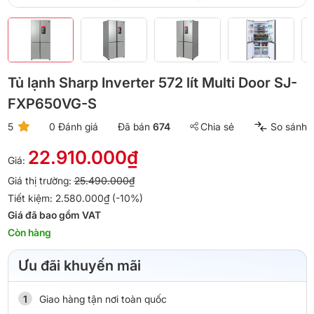
Tủ lạnh Sharp Inverter 572 lít Multi Door SJ-
FXP650VG-S
5
0 Đánh giá
Đã bán
674
Chia sẻ
So sánh
22.910.000₫
Giá:
Giá thị trường:
25.490.000₫
Tiết kiệm: 2.580.000₫ (-10%)
Giá đã bao gồm VAT
Còn hàng
Ưu đãi khuyến mãi
Giao hàng tận nơi toàn quốc