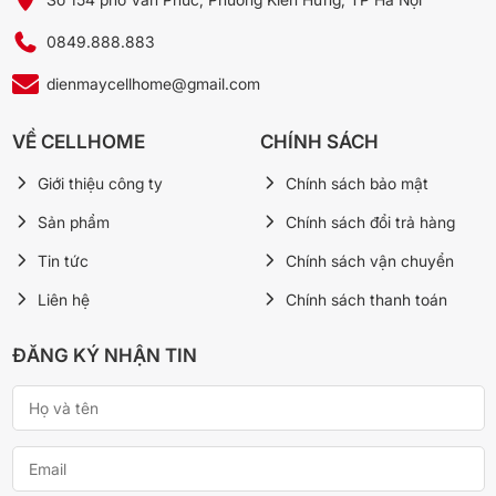
0849.888.883
dienmaycellhome@gmail.com
VỀ CELLHOME
CHÍNH SÁCH
*Hình ảnh chỉ mang tính chất minh họa
Giới thiệu công ty
Chính sách bảo mật
Ngăn rau củ được thiết kế với công nghệ giữ ẩm Moisture
Sản phẩm
Chính sách đổi trả hàng
Capsule, duy trì môi trường ẩm lý tưởng giúp rau củ không bị héo
nhanh, giữ được độ tươi ngon lâu hơn.
Tin tức
Chính sách vận chuyển
Liên hệ
Chính sách thanh toán
ĐĂNG KÝ NHẬN TIN