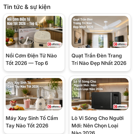
mà vẫn giữ nhiệt ổn định.
Tin tức & sự kiện
Nồi Cơm Điện Tử Nào
Quạt Trần Đèn Trang
Tốt 2026 — Top 6
Trí Nào Đẹp Nhất 2026
*Hình ảnh chỉ mang tính chất minh họa
Công nghệ làm lạnh + Công nghệ bảo quản thực
phẩm
Model này sử dụng công nghệ làm lạnh kép Hybrid Cooling, phân
phối luồng khí lạnh đều khắp các ngăn, giữ độ ẩm tối ưu và hạn
Máy Xay Sinh Tố Cầm
Lò Vi Sóng Cho Người
chế hiện tượng thực phẩm khô, giúp rau củ và thực phẩm tươi lâu
Tay Nào Tốt 2026
Mới: Nên Chọn Loại
hơn.
Nào 2026