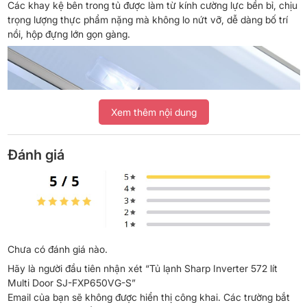
Các khay kệ bên trong tủ được làm từ kính cường lực bền bỉ, chịu
trọng lượng thực phẩm nặng mà không lo nứt vỡ, dễ dàng bố trí
nồi, hộp đựng lớn gọn gàng.
Xem thêm nội dung
Đánh giá
Chưa có đánh giá nào.
Dung tích sử dụng
Hãy là người đầu tiên nhận xét “Tủ lạnh Sharp Inverter 572 lít
Sản phẩm có dung tích sử dụng 572 lít, trong đó ngăn lạnh 366 lít
Multi Door SJ-FXP650VG-S”
và ngăn đá 206 lít, đáp ứng nhu cầu lưu trữ thực phẩm cho gia
Email của bạn sẽ không được hiển thị công khai.
Các trường bắt