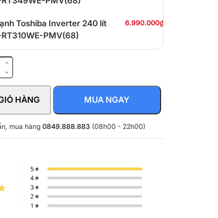
-RT349WE-PMV(68)
lạnh Toshiba Inverter 240 lít
6.990.000₫
-RT310WE-PMV(68)
GIỎ HÀNG
MUA NGAY
vấn, mua hàng
0849.888.883
(08h00 - 22h00)
-