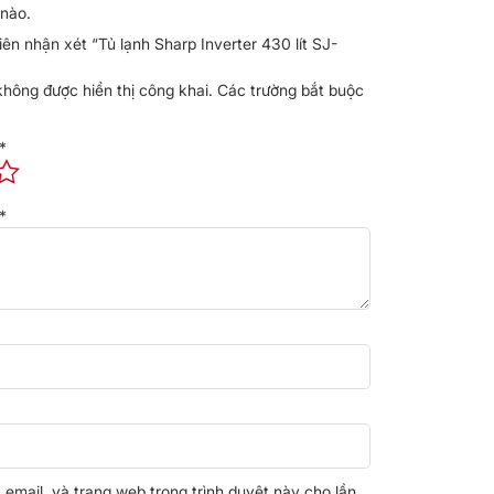
nào.
iên nhận xét “Tủ lạnh Sharp Inverter 430 lít SJ-
không được hiển thị công khai.
Các trường bắt buộc
*
*
, email, và trang web trong trình duyệt này cho lần