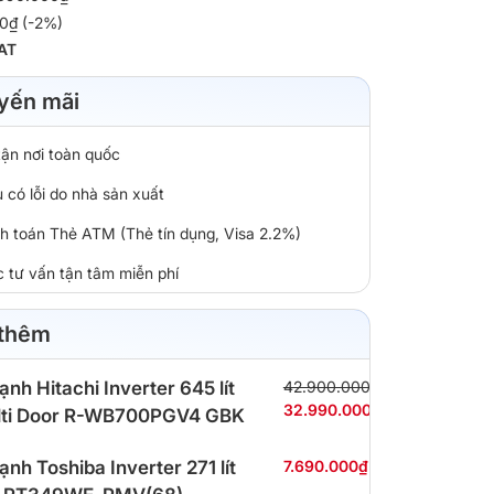
00₫ (-2%)
AT
yến mãi
tận nơi toàn quốc
 có lỗi do nhà sản xuất
nh toán Thẻ ATM (Thẻ tín dụng, Visa 2.2%)
c tư vấn tận tâm miễn phí
 thêm
lạnh Hitachi Inverter 645 lít
42.900.000₫
32.990.000₫
ti Door R-WB700PGV4 GBK
lạnh Toshiba Inverter 271 lít
7.690.000₫