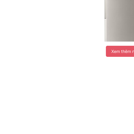
Xem thêm n
*Hình ảnh chỉ mang tính chất minh họa
Ngăn lạnh
Ngăn lạnh dung tích 292 lít được thiết kế rộng rãi, 
thực phẩm dùng trong vài ngày. Các ngăn kệ bố trí 
phẩm nhanh chóng.
Ngăn rau quả giữ ẩm giúp duy trì độ ẩm ổn định, hạn
tự nhiên của rau củ trong suốt thời gian lưu trữ.
Ngăn đá