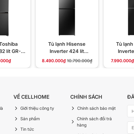
 Toshiba
Tủ lạnh Hisense
Tủ lạnh
82 lít GR-
Inverter 424 lít
Inverte
 PMV(68)
RT549N4EBU
RT46
.000₫
8.490.000₫
10.790.000₫
7.990.000
quản thực phẩm
, phân bổ hơi lạnh đồng đều đến từng vị trí
iữa các ngăn.
 vị trí khác nhau vẫn được làm lạnh ổn định, góp
nhiệt độ không đồng đều.
VỀ CELLHOME
CHÍNH SÁCH
ĐĂ
Hà
Giới thiệu công ty
Chính sách bảo mật
giúp hạn chế vi khuẩn và mùi hôi trong không
Sản phẩm
Chính sách đổi trả
oáng hơn.
hàng
Tin tức
m tình trạng lẫn mùi giữa các nhóm thực phẩm