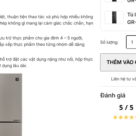
GR
Tủ 
iệt, thuận tiện thao tác và phù hợp nhiều không
GR
thép không gỉ mang lại cảm giác chắc chắn, hạn
ưu trữ thực phẩm cho gia đình 4 – 5 người,
Tủ
Số lượng:
 sắp xếp thực phẩm theo từng nhóm dễ dàng
lạnh
Sharp
Inverter
 hỗ trợ đặt các vật dụng nặng như nồi, hộp thực
THÊM VÀO 
430
 dụng lâu dài.
lít
SJ-
Liên hệ tư 
XP470AE
SL
Đánh giá
số
lượng