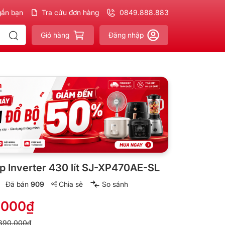
gần bạn
phẩm
Chính hãng - Xuất VAT
Tra cứu đơn hàng
đầy đủ
0849.888.883
Giao nhanh - Miễn phí
cho
Giỏ hàng
Đăng nhập
rp Inverter 430 lít SJ-XP470AE-SL
Đã bán
909
Chia sẻ
So sánh
.000₫
890.000₫