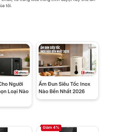
ủa tôi.
Cho Người
Ấm Đun Siêu Tốc Inox
họn Loại Nào
Nào Bền Nhất 2026
Giảm 4%
Giảm 6%