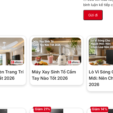
trữ thực phẩm đông lạnh như thịt, cá, thực phẩm
bình luận kế tiếp c
iều chỉnh công suất vận hành linh hoạt theo nhu
à duy trì nhiệt độ ổn định bên trong tủ.
ững thời điểm tải thấp hoặc khi không cần làm
 chi phí điện.
èn Trang Trí
Máy Xay Sinh Tố Cầm
Lò Vi Sóng 
ất 2026
Tay Nào Tốt 2026
Mới: Nên C
2026
Giảm 21%
Giảm 14%