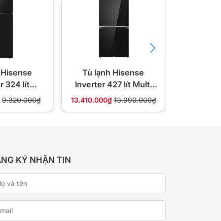
 Hisense
Tủ lạnh Hisense
Tủ lạn
r 324 lít
Inverter 427 lít Multi
Inverter 
9N4EBU
Door RQ559N4EBU
Door RQ
₫
9.320.000₫
13.410.000₫
13.990.000₫
16.910.000
NG KÝ NHẬN TIN