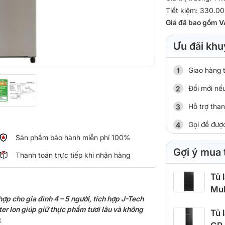
Tiết kiệm: 330.0
Giá đã bao gồm V
Ưu đãi khu
Giao hàng 
Đổi mới nếu
Hỗ trợ tha
Gọi để đượ
Sản phẩm bảo hành miễn phí 100%
Gợi ý mua
Thanh toán trực tiếp khi nhận hàng
Tủ 
Mul
ợp cho gia đình 4 – 5 người, tích hợp J-Tech
er Ion giúp giữ thực phẩm tươi lâu và không
Tủ 
.