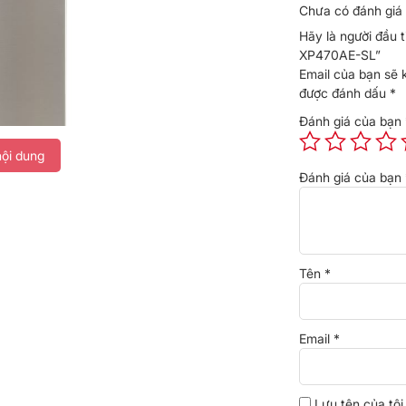
Chưa có đánh giá 
Hãy là người đầu t
XP470AE-SL”
Email của bạn sẽ 
được đánh dấu
*
Đánh giá của bạn
ội dung
Đánh giá của bạn
phù hợp bảo quản rau củ, trái cây, đồ uống và
Tên
*
hợp lý giúp người dùng dễ quan sát và lấy thực
 chế tình trạng khô héo, giữ độ tươi và kết cấu
Email
*
Lưu tên của tôi