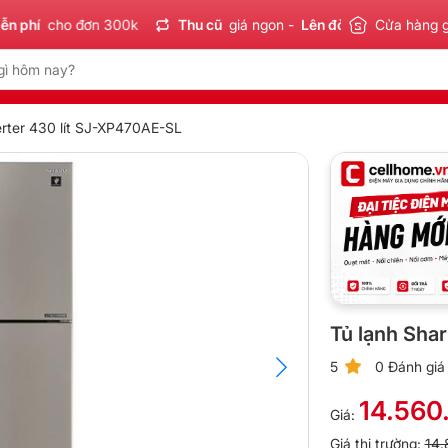
í
cho đơn 300k
Thu cũ
giá ngon -
Lên đời
tiết kiệm
Cửa hàng 
Sản 
erter 430 lít SJ-XP470AE-SL
Tủ lạnh Sha
5
0 Đánh giá
14.560
Giá:
Giá thị trường:
14.