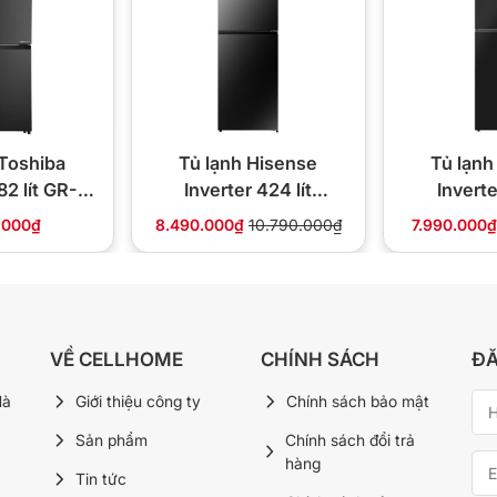
 Toshiba
Tủ lạnh Hisense
Tủ lạnh
82 lít GR-
Inverter 424 lít
Inverte
 PMV(68)
RT549N4EBU
RT46
.000₫
8.490.000₫
10.790.000₫
7.990.000
u Multi Air Flow
VỀ CELLHOME
CHÍNH SÁCH
ĐĂ
 các ngăn, giúp nhiệt độ ổn định và giảm thiểu
thực phẩm được bảo quản tươi lâu hơn và giữ
Hà
Giới thiệu công ty
Chính sách bảo mật
bên trong tủ.
Sản phẩm
Chính sách đổi trả
hàng
Tin tức