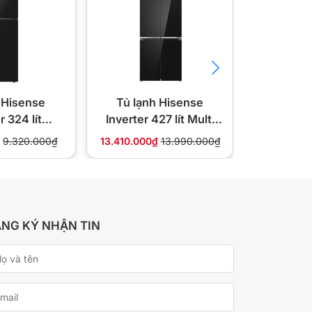
 Hisense
Tủ lạnh Hisense
Tủ lạn
r 324 lít
Inverter 427 lít Multi
Inverter 
9N4EBU
Door RQ559N4EBU
Door RQ
₫
9.320.000₫
13.410.000₫
13.990.000₫
16.910.000
NG KÝ NHẬN TIN