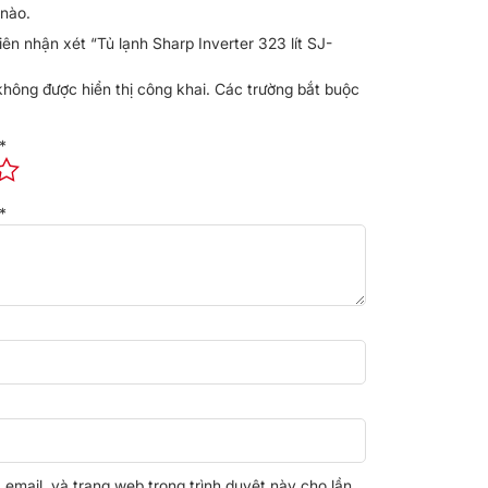
nào.
iên nhận xét “Tủ lạnh Sharp Inverter 323 lít SJ-
không được hiển thị công khai.
Các trường bắt buộc
*
*
, email, và trang web trong trình duyệt này cho lần