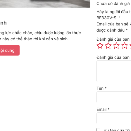
Chưa có đánh giá 
Hãy là người đầu t
BF330V-SL”
inh
Email của bạn sẽ 
được đánh dấu
*
ng lực chắc chắn, chịu được lượng lớn thực
này có thể tháo rời khi cần vệ sinh.
Đánh giá của bạn
 cầu hằng ngày
ội dung
Đánh giá của bạn
23 lít giúp bạn bảo quản thực phẩm cho gia
p để chứa rau củ, đồ uống và các loại thực
dùng cho các thao tác bảo quản đông lạnh cơ
Tên
*
Email
*
Lưu tên của tôi