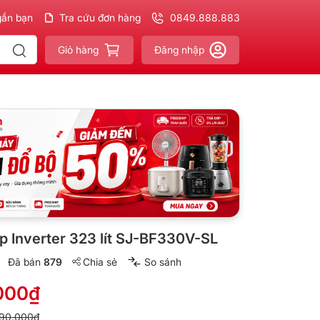
gần bạn
phẩm
Chính hãng - Xuất VAT
Tra cứu đơn hàng
đầy đủ
0849.888.883
Giao nhanh - Miễn phí
cho
Giỏ hàng
Đăng nhập
p Inverter 323 lít SJ-BF330V-SL
Đã bán
879
Chia sẻ
So sánh
000₫
90.000₫