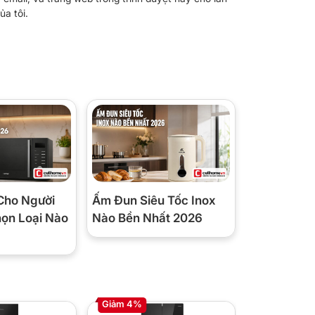
ủa tôi.
Cho Người
Ấm Đun Siêu Tốc Inox
họn Loại Nào
Nào Bền Nhất 2026
Giảm 4%
Giảm 6%