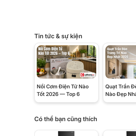
Tin tức & sự kiện
*Hình ảnh chỉ mang tính chất minh họa
Công nghệ Inverter tiết kiệm điện, vận
Chiếc tủ lạnh này được trang bị công nghệ Inverter
Nồi Cơm Điện Tử Nào
Quạt Trần Đ
của máy nén linh hoạt theo nhu cầu làm lạnh, giảm 
Tốt 2026 — Top 6
Nào Đẹp Nh
hành. Nhờ vậy, thiết bị có thể hoạt động bền bỉ, êm
Có thể bạn cũng thích