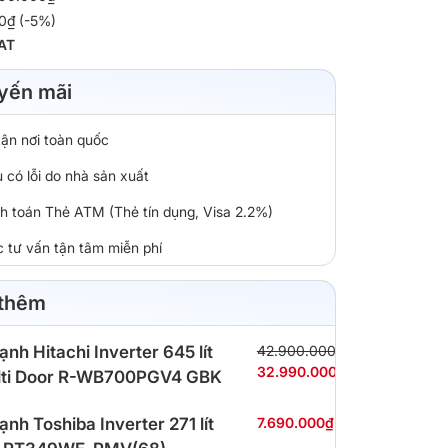
0₫ (-5%)
AT
yến mãi
tận nơi toàn quốc
 có lỗi do nhà sản xuất
nh toán Thẻ ATM (Thẻ tín dụng, Visa 2.2%)
c tư vấn tận tâm miễn phí
 thêm
lạnh Hitachi Inverter 645 lít
42.900.000₫
32.990.000₫
ti Door R-WB700PGV4 GBK
lạnh Toshiba Inverter 271 lít
7.690.000₫