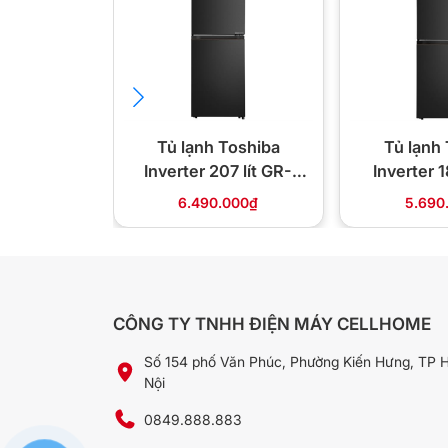
Tủ lạnh Toshiba
Tủ lạnh
Inverter 207 lít GR-
Inverter 1
RT268WE-PMV(68)
RT236WE
6.490.000₫
5.690
*Hình ảnh chỉ mang tính chất minh họa
Làm lạnh hiệu quả với luồng khí đa chiề
CÔNG TY TNHH ĐIỆN MÁY CELLHOME
Công nghệ Multi Air Flow phân bổ hơi lạnh đều khắp
sự chênh lệch giữa các khu vực trong tủ. Nhờ đó, 
Số 154 phố Văn Phúc, Phường Kiến Hưng, TP 
được chất lượng tốt hơn dù bố trí ở bất kỳ vị trí nào 
Nội
0849.888.883