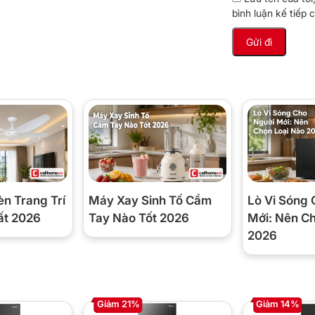
bình luận kế tiếp c
 hành êm ái
 kết hợp chế độ Eco, giúp điều chỉnh hoạt động
èn Trang Trí
Máy Xay Sinh Tố Cầm
Lò Vi Sóng 
tiêu thụ điện năng và hạn chế tiếng ồn khi vận
ất 2026
Tay Nào Tốt 2026
Mới: Nên C
 ái mỗi ngày mà vẫn tiết kiệm điện.
2026
Giảm 21%
Giảm 14%