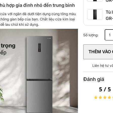
GR
phù hợp gia đình nhỏ đến trung bình
Tủ 
 cửa với ngăn đá dưới tiện dụng cùng tông màu
GR
không gian bếp của bạn. Chất liệu cửa kim loại
ễ lau chùi khi sử dụng.
Tủ
Số lượng:
lạnh
Sharp
Inverter
THÊM VÀO 
323
lít
SJ-
Liên hệ tư 
BF330V-
SL
Đánh giá
số
lượng