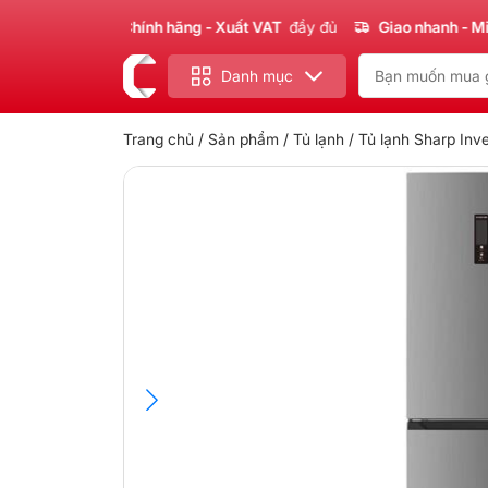
Sản phẩm
Chính hãng - Xuất VAT
đầy đủ
Giao nhanh - Miễn ph
Danh mục
Trang chủ
/
Sản phẩm
/
Tủ lạnh
/ Tủ lạnh Sharp Inv