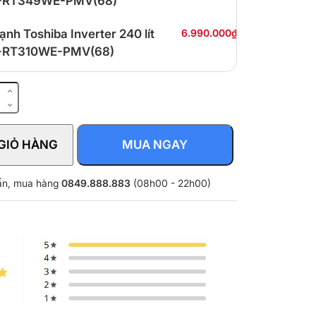
-RT349WE-PMV(68)
lạnh Toshiba Inverter 240 lít
6.990.000₫
-RT310WE-PMV(68)
GIỎ HÀNG
MUA NGAY
vấn, mua hàng
0849.888.883
(08h00 - 22h00)