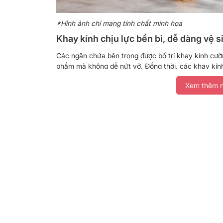
*Hình ảnh chỉ mang tính chất minh họa
Khay kính chịu lực bền bỉ, dễ dàng vệ s
Các ngăn chứa bên trong được bố trí khay kính cườ
phẩm mà không dễ nứt vỡ. Đồng thời, các khay kính 
Dung tích sử dụng 323 lít đáp ứng nhu
Xem thêm n
Tổng dung tích sử dụng của tủ lạnh Sharp lên đến 3
đình khoảng 3 – 4 người. Ngăn lạnh rộng rãi phù hợ
phẩm tươi sống, trong khi ngăn đá dưới 104 lít đủ 
bản.