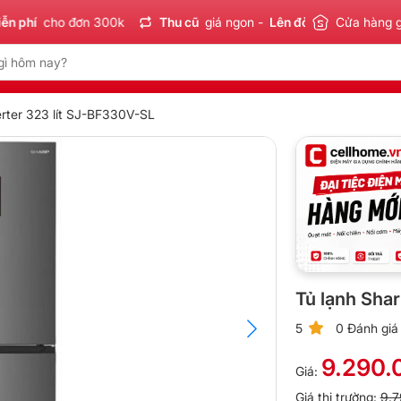
í
cho đơn 300k
Thu cũ
giá ngon -
Lên đời
tiết kiệm
Cửa hàng 
Sản 
erter 323 lít SJ-BF330V-SL
Tủ lạnh Shar
5
0 Đánh giá
9.290.
Giá:
Giá thị trường:
9.7