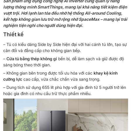
Sản phẩm ứng dụng công nghệ AI Inverter cùng quản lý năng
lượng thông minh SmartThings, mang lại khả năng tiết kiệm điện
vượt trội. Hơi lạnh lan tỏa đều nhờ hệ thống All-around Cooling,
kết hợp không gian lưu trữ mở rộng nhờ SpaceMax – mang lại trải
nghiệm tiện nghi cho người dùng hiện đại.
Thiết kế
– Tủ có kiểu dáng Side by Side hiện đại với hai cánh tủ lớn, tạo sự
cân đối và đẳng cấp cho không gian bếp.
–
Cửa tủ bằng thép không gỉ
bền bỉ, dễ làm sạch và giữ được độ
sáng bóng theo thời gian.
– Không gian bên trong được tối ưu hóa với các
khay kệ kính
cường lực
cao cấp, vừa chắc chắn vừa sang trọng.
– Dung tích sử dụng 655 lít phù hợp với gia đình từ 5 người trở lên
hoặc gia đình có nhu cầu trữ thực phẩm nhiều.