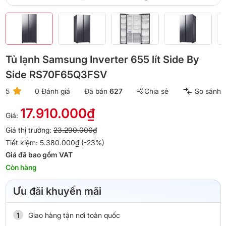
Tủ lạnh Samsung Inverter 655 lít Side By
Side RS70F65Q3FSV
5
0 Đánh giá
Đã bán
627
Chia sẻ
So sánh
17.910.000₫
Giá:
Giá thị trường:
23.290.000₫
Tiết kiệm: 5.380.000₫ (-23%)
Giá đã bao gồm VAT
Còn hàng
Ưu đãi khuyến mãi
Giao hàng tận nơi toàn quốc