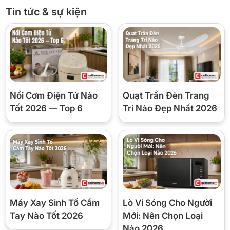
Tin tức & sự kiện
Nồi Cơm Điện Tử Nào
Quạt Trần Đèn Trang
Tốt 2026 — Top 6
Trí Nào Đẹp Nhất 2026
*Hình ảnh chỉ mang tính chất minh họa
Công nghệ làm lạnh – Công nghệ bảo quản thực
phẩm
– Tủ lạnh được trang bị
công nghệ làm lạnh vòm All-around
Cooling
phân phối khí lạnh đồng đều từ mọi phía, duy trì nhiệt độ
ổn định trong toàn bộ khoang tủ, giảm tình trạng lạnh không đồng
Máy Xay Sinh Tố Cầm
Lò Vi Sóng Cho Người
đều, hạn chế hư hỏng thực phẩm do nhiệt độ dao động.
Tay Nào Tốt 2026
Mới: Nên Chọn Loại
Nào 2026