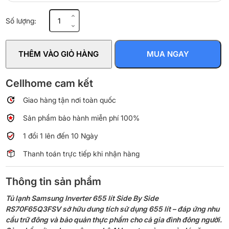
Tủ
Số lượng:
lạnh
Samsung
Inverter
THÊM VÀO GIỎ HÀNG
MUA NGAY
655
lít
Side
Cellhome cam kết
By
Giao hàng tận nơi toàn quốc
Side
RS70F65Q3FSV
Sản phẩm bảo hành miễn phí 100%
số
lượng
1 đổi 1 lên đến 10 Ngày
Thanh toán trực tiếp khi nhận hàng
Thông tin sản phẩm
Tủ lạnh Samsung Inverter 655 lít Side By Side
RS70F65Q3FSV sở hữu dung tích sử dụng 655 lít – đáp ứng nhu
cầu trữ đông và bảo quản thực phẩm cho cả gia đình đông người.