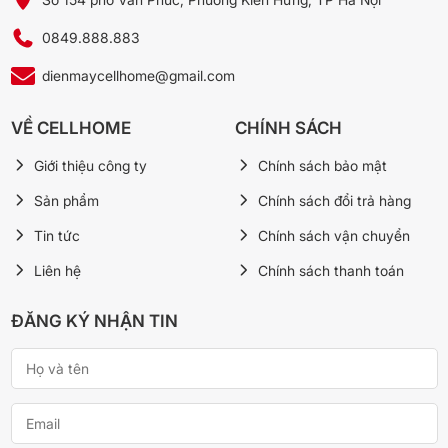
dinh dưỡng.
0849.888.883
dienmaycellhome@gmail.com
VỀ CELLHOME
CHÍNH SÁCH
Giới thiệu công ty
Chính sách bảo mật
Sản phẩm
Chính sách đổi trả hàng
Tin tức
Chính sách vận chuyển
Liên hệ
Chính sách thanh toán
*Hình ảnh chỉ mang tính chất minh họa
ĐĂNG KÝ NHẬN TIN
Tủ lạnh Samsung RS70F65Q3FSV là lựa chọn phù hợp cho các
gia đình hiện đại nhờ dung tích lớn, thiết kế cao cấp và công nghệ
thông minh. Với khả năng làm lạnh hiệu quả, quản lý năng lượng
AI sản phẩm này không chỉ giúp bảo quản thực phẩm tốt hơn mà
còn mang đến sự tiện nghi cho căn bếp của bạn.