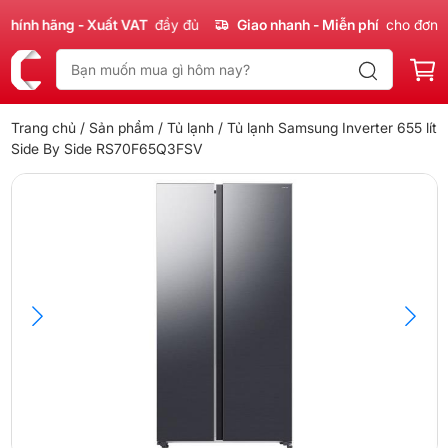
nh hãng - Xuất VAT
đầy đủ
Giao nhanh - Miễn phí
cho đơn 300
Trang chủ
/
Sản phẩm
/
Tủ lạnh
/ Tủ lạnh Samsung Inverter 655 lít
Side By Side RS70F65Q3FSV