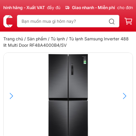
nh hãng - Xuất VAT
đầy đủ
Giao nhanh - Miễn phí
cho đơn 300
Trang chủ
/
Sản phẩm
/
Tủ lạnh
/ Tủ lạnh Samsung Inverter 488
lít Multi Door RF48A4000B4/SV