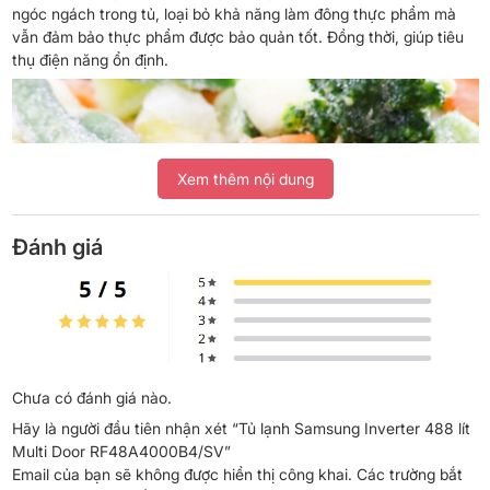
ngóc ngách trong tủ, loại bỏ khả năng làm đông thực phẩm mà
vẫn đảm bảo thực phẩm được bảo quản tốt. Đồng thời, giúp tiêu
thụ điện năng ổn định.
Xem thêm nội dung
Đánh giá
*Hình ảnh chỉ mang tính chất minh họa
Làm lạnh tốt hơn với công nghệ làm lạnh Power
Chưa có đánh giá nào.
Cool, làm đá nhanh Power Freeze
Hãy là người đầu tiên nhận xét “Tủ lạnh Samsung Inverter 488 lít
Multi Door RF48A4000B4/SV”
Tủ lạnh Samsung Inverter có chế độ Power Cool sẽ thổi các luồng
Email của bạn sẽ không được hiển thị công khai.
Các trường bắt
khí lạnh mạnh mẽ để làm lạnh nhanh thực phẩm và đồ uống có