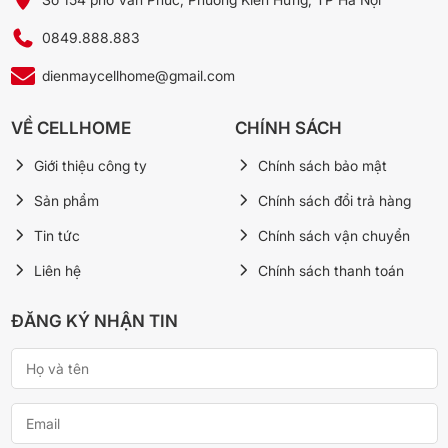
điện năng và kéo dài tuổi thọ động cơ.
0849.888.883
dienmaycellhome@gmail.com
VỀ CELLHOME
CHÍNH SÁCH
Giới thiệu công ty
Chính sách bảo mật
Sản phẩm
Chính sách đổi trả hàng
Tin tức
Chính sách vận chuyển
Liên hệ
Chính sách thanh toán
*Hình ảnh chỉ mang tính chất minh họa
Thiết kế 4 cửa sang trọng, đẹp mắt tạo không gian
ĐĂNG KÝ NHẬN TIN
sâu hài hòa với tổng thể nội thất
Thiết kế với 4 cửa và bề mặt cửa tủ làm bằng thép không gỉ có
độ bền cao, không lưu dấu vân tay, mang đến vẻ ngoài sang
trọng, hiện đại cho căn bếp. Đặc biệt, không gian lưu trữ bên
trong rộng và các cửa tủ được thiết kế đóng mở độc lập, dễ dàng