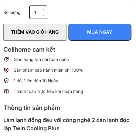
Tủ
Số lượng:
lạnh
Samsung
Inverter
THÊM VÀO GIỎ HÀNG
MUA NGAY
488
lít
Multi
Cellhome cam kết
Door
Giao hàng tận nơi toàn quốc
RF48A4000B4/SV
số
Sản phẩm bảo hành miễn phí 100%
lượng
1 đổi 1 lên đến 10 Ngày
Thanh toán trực tiếp khi nhận hàng
Thông tin sản phẩm
Làm lạnh đồng đều với công nghệ 2 dàn lạnh độc
lập Twin Cooling Plus