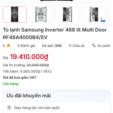
Tủ lạnh Samsung Inverter 488 lít Multi Door
RF48A4000B4/SV
5
0 Đánh giá
Đã bán
308
Chia sẻ
So sánh
19.410.000₫
Giá:
Giá thị trường:
23.990.000₫
Tiết kiệm: 4.580.000₫ (-19%)
Giá đã bao gồm VAT
Còn hàng
Ưu đãi khuyến mãi
Giao hàng tận nơi toàn quốc