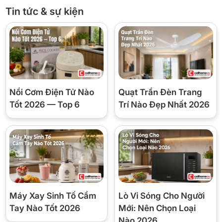
các vi khuẩn do thực phẩm lâu ngày để trong tủ gây ra, giữ lại
Tin tức & sự kiện
không khí trong lành để bảo quản sự tươi ngon của thực phẩm và
đảm bảo an toàn cho người dùng.
Xem thêm: Chứng nhận công nghệ trên tủ lạnh Samsung
Nồi Cơm Điện Tử Nào
Quạt Trần Đèn Trang
Tốt 2026 — Top 6
Trí Nào Đẹp Nhất 2026
*Hình ảnh chỉ mang tính chất minh họa
Giữ độ tươi của rau củ nhờ ngăn FreshZone
Máy Xay Sinh Tố Cầm
Lò Vi Sóng Cho Người
Rau củ được duy trì độ tươi ngon và bảo toàn dưỡng chất nhờ để
Tay Nào Tốt 2026
Mới: Nên Chọn Loại
trong ngăn rau củ FreshZone với thiết kế có nắp đậy kín và tự
Nào 2026