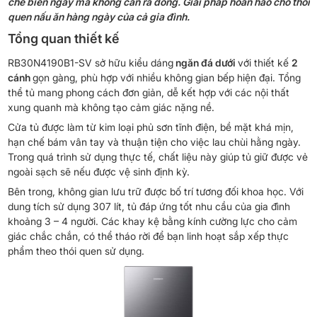
chế biến ngay mà không cần rã đông. Giải pháp hoàn hảo cho thói
quen nấu ăn hàng ngày của cả gia đình.
Tổng quan thiết kế
RB30N4190B1-SV sở hữu kiểu dáng
ngăn đá dưới
với thiết kế
2
cánh
gọn gàng, phù hợp với nhiều không gian bếp hiện đại. Tổng
thể tủ mang phong cách đơn giản, dễ kết hợp với các nội thất
xung quanh mà không tạo cảm giác nặng nề.
Cửa tủ được làm từ kim loại phủ sơn tĩnh điện, bề mặt khá mịn,
hạn chế bám vân tay và thuận tiện cho việc lau chùi hằng ngày.
Trong quá trình sử dụng thực tế, chất liệu này giúp tủ giữ được vẻ
ngoài sạch sẽ nếu được vệ sinh định kỳ.
Bên trong, không gian lưu trữ được bố trí tương đối khoa học. Với
dung tích sử dụng 307 lít, tủ đáp ứng tốt nhu cầu của gia đình
khoảng 3 – 4 người. Các khay kệ bằng kính cường lực cho cảm
giác chắc chắn, có thể tháo rời để bạn linh hoạt sắp xếp thực
phẩm theo thói quen sử dụng.