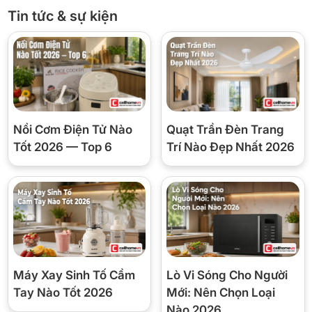
đều, giúp bạn dễ quan sát thực phẩm ngay cả khi tủ chứa nhiều
Tin tức & sự kiện
đồ. Khi sử dụng thực tế, đèn LED cũng góp phần tiết kiệm điện
hơn so với đèn truyền thống.
Nồi Cơm Điện Tử Nào
Quạt Trần Đèn Trang
Tốt 2026 — Top 6
Trí Nào Đẹp Nhất 2026
Công nghệ tiết kiệm điện
Máy Xay Sinh Tố Cầm
Lò Vi Sóng Cho Người
Tủ sử dụng công nghệ Digital Inverter, cho phép máy nén điều
Tay Nào Tốt 2026
Mới: Nên Chọn Loại
chỉnh vòng quay linh hoạt theo nhu cầu làm lạnh thực tế bên
Nào 2026