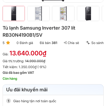
Tủ lạnh Samsung Inverter 307 lít
RB30N4190B1/SV
5
0 Đánh giá
Đã bán
381
Chia sẻ
So sánh
13.640.000₫
Giá:
Giá thị trường:
14.990.000₫
Tiết kiệm: 1.350.000₫ (-9%)
Giá đã bao gồm VAT
Còn hàng
Ưu đãi khuyến mãi
Giao hàng tận nơi toàn quốc