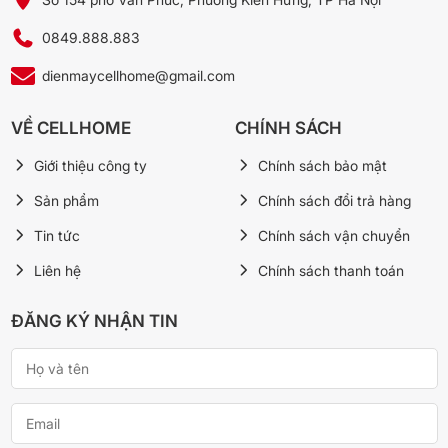
0849.888.883
dienmaycellhome@gmail.com
VỀ CELLHOME
CHÍNH SÁCH
Giới thiệu công ty
Chính sách bảo mật
Sản phẩm
Chính sách đổi trả hàng
Công nghệ kháng khuẩn, khử mùi
Tin tức
Chính sách vận chuyển
Tủ lạnh Samsung sử dụng bộ lọc than hoạt tính Deodorizer
,
hỗ trợ
Liên hệ
Chính sách thanh toán
giảm mùi hôi phát sinh trong quá trình bảo quản thực phẩm. Công
nghệ này giúp hạn chế sự ám mùi giữa các loại thực phẩm khác
ĐĂNG KÝ NHẬN TIN
nhau, giữ cho không gian bên trong tủ dễ chịu hơn khi mở cửa sử
dụng.
Tiện ích
Lấy nước bên ngoài tiện lợi, giúp bạn nhanh chóng có nước
mát mà không cần mở cửa tủ, góp phần hạn chế thất thoát