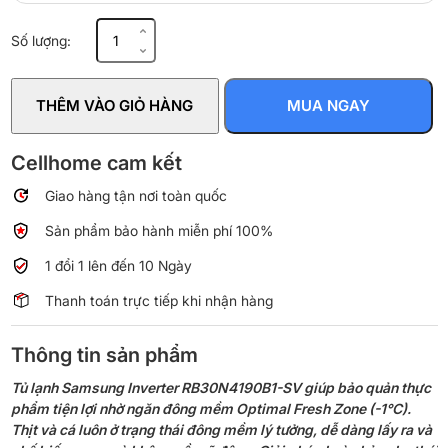
Tủ
Số lượng:
lạnh
Samsung
Inverter
THÊM VÀO GIỎ HÀNG
MUA NGAY
307
lít
RB30N4190B1/SV
Cellhome cam kết
số
Giao hàng tận nơi toàn quốc
lượng
Sản phẩm bảo hành miễn phí 100%
1 đổi 1 lên đến 10 Ngày
Thanh toán trực tiếp khi nhận hàng
Thông tin sản phẩm
Tủ lạnh Samsung Inverter RB30N4190B1-SV giúp bảo quản thực
phẩm tiện lợi nhờ ngăn đông mềm Optimal Fresh Zone (-1°C).
Thịt và cá luôn ở trạng thái đông mềm lý tưởng, dễ dàng lấy ra và