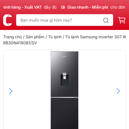
nh hãng - Xuất VAT
đầy đủ
Giao nhanh - Miễn phí
cho đơn 300
Trang chủ
/
Sản phẩm
/
Tủ lạnh
/ Tủ lạnh Samsung Inverter 307 lít
RB30N4190B1/SV