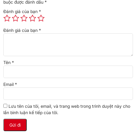
buộc được đánh dấu
*
trữ.
Đánh giá của bạn
*
Đánh giá của bạn
*
Tên
*
Email
*
Ngăn lạnh
Lưu tên của tôi, email, và trang web trong trình duyệt này cho
lần bình luận kế tiếp của tôi.
Ngăn lạnh dung tích 215 lít
phù hợp để bảo quản rau củ, trái cây,
đồ uống và thực phẩm dùng trong vài ngày. Các khay kính cường
lực chịu lực tốt, đủ để đặt nồi, chai lọ dung tích lớn nếu cần.
Đèn LED chiếu sáng được bố trí hợp lý, ánh sáng dịu và phân bổ