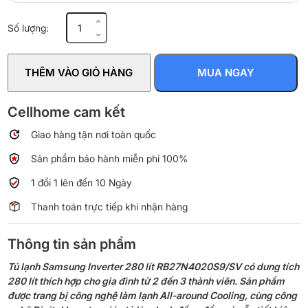
Tủ
Số lượng:
lạnh
Samsung
Inverter
THÊM VÀO GIỎ HÀNG
MUA NGAY
280
lít
RB27N4020S9/SV
Cellhome cam kết
số
Giao hàng tận nơi toàn quốc
lượng
Sản phẩm bảo hành miễn phí 100%
1 đổi 1 lên đến 10 Ngày
Thanh toán trực tiếp khi nhận hàng
Thông tin sản phẩm
Tủ lạnh Samsung Inverter 280 lít RB27N4020S9/SV có dung tích
280 lít thích hợp cho gia đình từ 2 đến 3 thành viên. Sản phẩm
được trang bị công nghệ làm lạnh All-around Cooling, cùng công