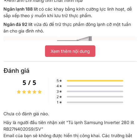
*Hình ảnh chỉ mang tính chất minh họa
Ngăn lạnh 188 lít
có các khay bằng kính cường lực linh hoạt, dễ
sắp xếp theo ý muốn khi lưu trữ thực phẩm.
Ngăn đá 92 lít
vừa đủ để trữ thực phẩm đông lạnh cỡ một tuần
ăn cho gia đình nhỏ.
Xem thêm nội dung
Đánh giá
Chưa có đánh giá nào.
*Hình ảnh chỉ mang tính chất minh họa
Hãy là người đầu tiên nhận xét “Tủ lạnh Samsung Inverter 280 lít
Công nghệ tiết kiệm điện
RB27N4020S9/SV”
Email của bạn sẽ không được hiển thị công khai.
Các trường bắt
Công nghệ Digital Inverter được trang bị trong tủ lạnh Samsung