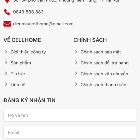
các mùi tanh thịt cá hay mùi thực phẩm hư hỏng được giảm thiểu,
giúp thực phẩm ở cả ngăn đông và ngăn mát giữ được độ tươi
0849.888.883
ngon tốt hơn.
dienmaycellhome@gmail.com
VỀ CELLHOME
CHÍNH SÁCH
Giới thiệu công ty
Chính sách bảo mật
Sản phẩm
Chính sách đổi trả hàng
Tin tức
Chính sách vận chuyển
Liên hệ
Chính sách thanh toán
ĐĂNG KÝ NHẬN TIN
*Hình ảnh chỉ mang tính chất minh họa
Tủ lạnh Samsung Inverter 280 lít RB27N4020S9/SV với dung tích
280 lít thích hợp với gia đình nhỏ có từ 2 đến 3 thành viên. Tủ
lạnh Samsung Inverter là thiết bị cần thiết cho gia đình đang tìm
kiếm nơi bảo quản thực phẩm được tươi ngon, dài ngày hơn vì sở
hữu công nghệ làm lạnh vòm All-around Cooling kết hợp với ngăn