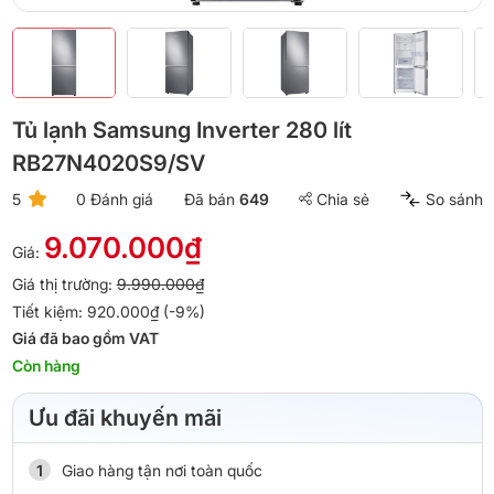
Tủ lạnh Samsung Inverter 280 lít
RB27N4020S9/SV
5
0 Đánh giá
Đã bán
649
Chia sẻ
So sánh
9.070.000₫
Giá:
Giá thị trường:
9.990.000₫
Tiết kiệm: 920.000₫ (-9%)
Giá đã bao gồm VAT
Còn hàng
Ưu đãi khuyến mãi
Giao hàng tận nơi toàn quốc