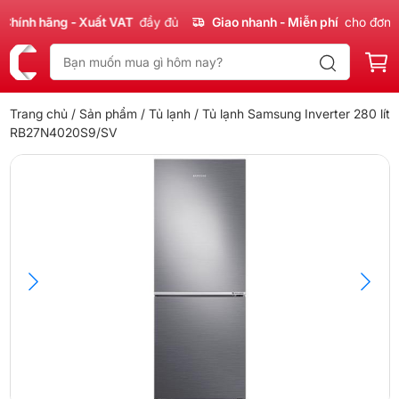
ính hãng - Xuất VAT
đầy đủ
Giao nhanh - Miễn phí
cho đơn 30
Trang chủ
/
Sản phẩm
/
Tủ lạnh
/ Tủ lạnh Samsung Inverter 280 lít
RB27N4020S9/SV