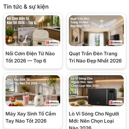
Công nghệ làm lạnh hiện đại
Tin tức & sự kiện
Công nghệ làm lạnh All-around Cooling của tủ lạnh là công nghệ
làm lạnh vòm, giúp luồng khí lạnh lan tỏa đều khắp các ngăn, hỗ
trợ duy trì nhiệt độ ổn định cho thực phẩm ở mọi vị trí trong tủ.
Nồi Cơm Điện Tử Nào
Quạt Trần Đèn Trang
Tốt 2026 — Top 6
Trí Nào Đẹp Nhất 2026
*Hình ảnh chỉ mang tính chất minh họa
Máy Xay Sinh Tố Cầm
Lò Vi Sóng Cho Người
Công nghệ bảo quản thực phẩm
Tay Nào Tốt 2026
Mới: Nên Chọn Loại
Ngăn đông mềm Optimal Fresh Zone của tủ lạnh Samsung bảo
Nào 2026