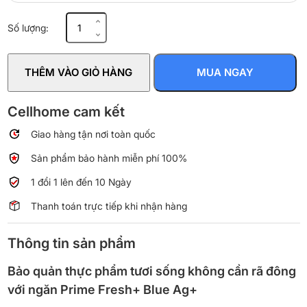
Tủ
Số lượng:
lạnh
Panasonic
Inverter
THÊM VÀO GIỎ HÀNG
MUA NGAY
550
lít
Multi
Cellhome cam kết
Door
Giao hàng tận nơi toàn quốc
NR-
DZ601VGKV
Sản phẩm bảo hành miễn phí 100%
số
lượng
1 đổi 1 lên đến 10 Ngày
Thanh toán trực tiếp khi nhận hàng
Thông tin sản phẩm
Bảo quản thực phẩm tươi sống không cần rã đông
với ngăn Prime Fresh+ Blue Ag+