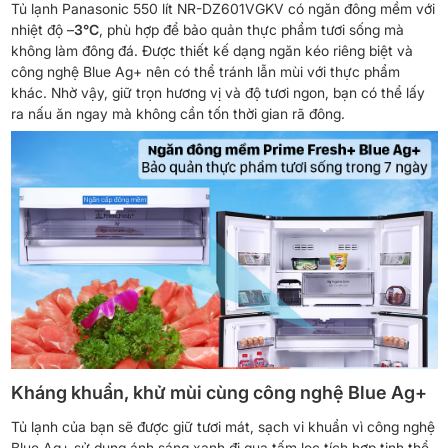
Tủ lạnh Panasonic 550 lít NR-DZ601VGKV có ngăn đông mềm với
nhiệt độ –
3°C
, phù hợp để bảo quản thực phẩm tươi sống mà
không làm đông đá. Được thiết kế dạng ngăn kéo riêng biệt và
công nghệ Blue Ag+ nên có thể tránh lẫn mùi với thực phẩm
khác. Nhờ vậy, giữ trọn hương vị và độ tươi ngon, bạn có thể lấy
ra nấu ăn ngay mà không cần tốn thời gian rã đông.
Kháng khuẩn, khử mùi cùng công nghệ Blue Ag+
Tủ lạnh của bạn sẽ được giữ tươi mát, sạch vi khuẩn vì công nghệ
Blue Ag+ sử dụng ánh sáng xanh đi qua tấm lọc tích hợp tinh thể