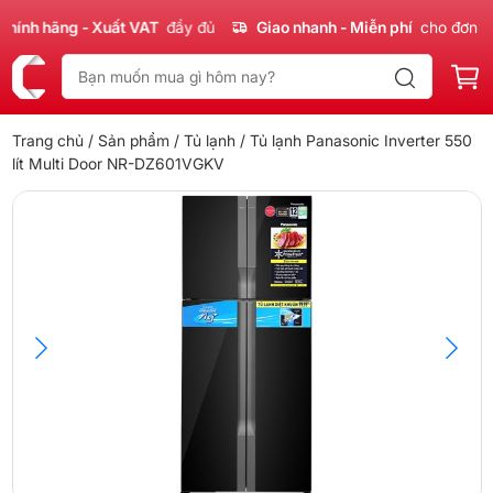
nh hãng - Xuất VAT
đầy đủ
Giao nhanh - Miễn phí
cho đơn 300
Trang chủ
/
Sản phẩm
/
Tủ lạnh
/ Tủ lạnh Panasonic Inverter 550
lít Multi Door NR-DZ601VGKV