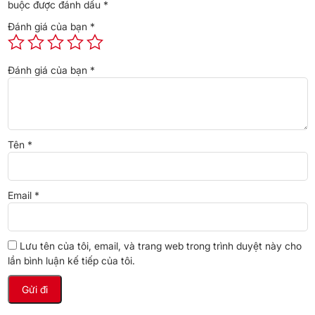
buộc được đánh dấu
*
Đánh giá của bạn
*
Đánh giá của bạn
*
Kết quả thử nghiệm Blue Ag+ có thể diệt được khuẩn E.coli và
khuẩn tụ cầu vàng Staphylococcus aureus
Tên
*
Email
*
Lưu tên của tôi, email, và trang web trong trình duyệt này cho
lần bình luận kế tiếp của tôi.