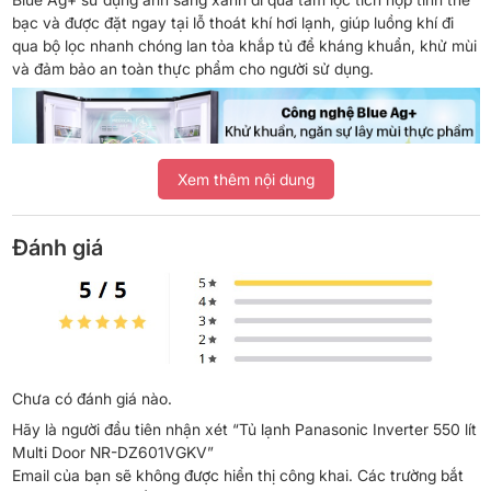
bạc và được đặt ngay tại lỗ thoát khí hơi lạnh, giúp luồng khí đi
qua bộ lọc nhanh chóng lan tỏa khắp tủ để kháng khuẩn, khử mùi
và đảm bảo an toàn thực phẩm cho người sử dụng.
Xem thêm nội dung
Đánh giá
Công nghệ diệt khuẩn Blue Ag+ có thể diệt được khuẩn E.coli và
khuẩn tụ cầu vàng Staphylococcus aureus, nguyên nhân gây
Chưa có đánh giá nào.
bệnh đường ruột và kích ứng da, đã được cấp chứng nhận bởi
Hãy là người đầu tiên nhận xét “Tủ lạnh Panasonic Inverter 550 lít
Sudsachsen Wasser (Đức).
Multi Door NR-DZ601VGKV”
Email của bạn sẽ không được hiển thị công khai.
Các trường bắt