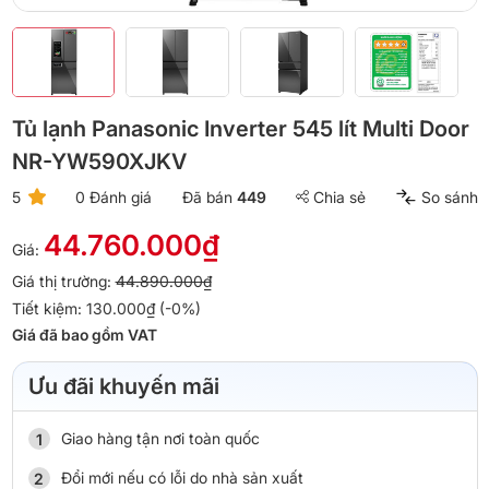
Tủ lạnh Panasonic Inverter 545 lít Multi Door
NR-YW590XJKV
5
0 Đánh giá
Đã bán
449
Chia sẻ
So sánh
44.760.000₫
Giá:
Giá thị trường:
44.890.000₫
Tiết kiệm: 130.000₫ (-0%)
Giá đã bao gồm VAT
Ưu đãi khuyến mãi
Giao hàng tận nơi toàn quốc
Đổi mới nếu có lỗi do nhà sản xuất