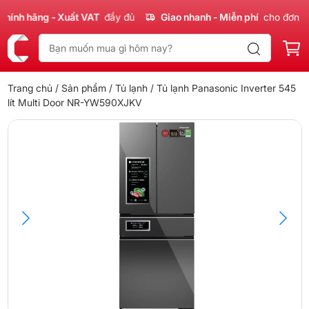
nh hãng - Xuất VAT
đầy đủ
Giao nhanh - Miễn phí
cho đơn 300
Trang chủ
/
Sản phẩm
/
Tủ lạnh
/ Tủ lạnh Panasonic Inverter 545
lít Multi Door NR-YW590XJKV