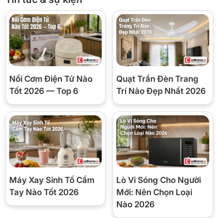
đồ uống để tối ưu không gian và giảm ám mùi.
Nồi Cơm Điện Tử Nào
Quạt Trần Đèn Trang
Tốt 2026 — Top 6
Trí Nào Đẹp Nhất 2026
Ngăn chuyển đổi linh hoạt
Với dung tích 61 lít, ngăn chuyển đổi mang đến sự linh hoạt khi
Máy Xay Sinh Tố Cầm
Lò Vi Sóng Cho Người
nhu cầu lưu trữ thay đổi. Bạn có thể tận dụng khu vực này để mở
Tay Nào Tốt 2026
Mới: Nên Chọn Loại
rộng không gian bảo quản thực phẩm tươi hoặc đồ uống trong
Nào 2026
những dịp cần lưu trữ nhiều hơn.