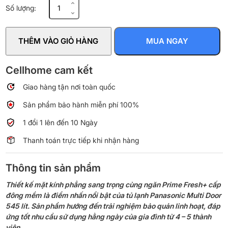
Tủ
Số lượng:
lạnh
Panasonic
Inverter
THÊM VÀO GIỎ HÀNG
MUA NGAY
545
lít
Multi
Cellhome cam kết
Door
Giao hàng tận nơi toàn quốc
NR-
YW590XJKV
Sản phẩm bảo hành miễn phí 100%
số
lượng
1 đổi 1 lên đến 10 Ngày
Thanh toán trực tiếp khi nhận hàng
Thông tin sản phẩm
Thiết kế mặt kính phẳng sang trọng cùng ngăn Prime Fresh+ cấp
đông mềm là điểm nhấn nổi bật của tủ lạnh Panasonic Multi Door
545 lít. Sản phẩm hướng đến trải nghiệm bảo quản linh hoạt, đáp
ứng tốt nhu cầu sử dụng hằng ngày của gia đình từ 4 – 5 thành
viên.