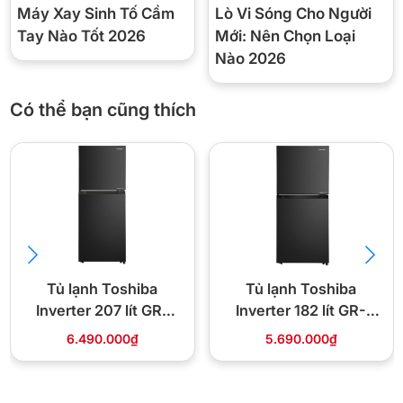
Máy Xay Sinh Tố Cầm
Lò Vi Sóng Cho Người
Tay Nào Tốt 2026
Mới: Nên Chọn Loại
Nào 2026
Có thể bạn cũng thích
Tủ lạnh Toshiba
Tủ lạnh Toshiba
Inverter 207 lít GR-
Inverter 182 lít GR-
RT268WE-PMV(68)
RT236WE PMV(68)
6.490.000₫
5.690.000₫