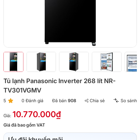
Tủ lạnh Panasonic Inverter 268 lít NR-
TV301VGMV
5
0 Đánh giá
Đã bán
908
Chia sẻ
So sánh
10.770.000₫
Giá:
Giá đã bao gồm VAT
Ưu đãi khuyến mãi