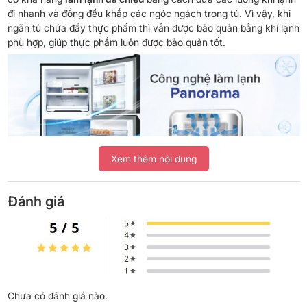
đi nhanh và đồng đều khắp các ngóc ngách trong tủ. Vì vậy, khi
ngăn tủ chứa đầy thực phẩm thì vẫn được bảo quản bằng khí lạnh
phù hợp, giúp thực phẩm luôn được bảo quản tốt.
Xem thêm nội dung
Đánh giá
Diệt khuẩn 99,99% toàn bộ ngăn mát nhờ công
nghệ Blue Ag+
Công nghệ Blue Ag+ trên tủ lạnh Panasonic, khi vận hành sử
dụng ánh sáng xanh kích hoạt tinh thể bạc Ag+ lan tỏa trong tủ.
Chưa có đánh giá nào.
Nhờ đó, giúp diệt tới 99,99% vi khuẩn trên toàn bộ ngăn mát tủ