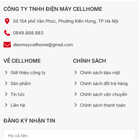
CÔNG TY TNHH ĐIỆN MÁY CELLHOME
Số 154 phố Văn Phúc, Phường Kiến Hưng, TP Hà Nội
0849.888.883
dienmaycellhome@gmail.com
VỀ CELLHOME
CHÍNH SÁCH
Giới thiệu công ty
Chính sách bảo mật
Sản phẩm
Chính sách đổi trả hàng
Tin tức
Chính sách vận chuyển
Liên hệ
Chính sách thanh toán
Giấy chứng nhận công nghệ Blue Ag+ có khả năng diệt khuẩn
E.coli và khuẩn tụ cầu vàng.
ĐĂNG KÝ NHẬN TIN
* Südsachsen Wasser GmbH (SWG) là một Tập đoàn đa dịch vụ
đến từ CHLB Đức cung cấp các dịch vụ đo lường và kiểm tra,
phân tích mẫu nước, phân tích chất thải và phân tích môi trường,