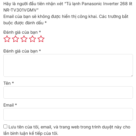
Hãy là người đầu tiên nhận xét “Tủ lạnh Panasonic Inverter 268 lít
lạnh, thực phẩm luôn tươi ngon và giữ trọn vẹn dinh dưỡng, đảm
NR-TV301VGMV”
bảo an toàn thực phẩm.
Email của bạn sẽ không được hiển thị công khai.
Các trường bắt
buộc được đánh dấu
*
Đánh giá của bạn
*
Đánh giá của bạn
*
Tên
*
*Hình ảnh chỉ mang tính chất minh họa
Công nghệ diệt khuẩn Blue Ag+ có thể diệt được khuẩn E.coli và
Email
*
khuẩn tụ cầu vàng Staphylococcus aureus, nguyên nhân gây
bệnh đường ruột và kích ứng da, đã được cấp chứng nhận bởi
Sudsachsen Wasser (Đức).
Lưu tên của tôi, email, và trang web trong trình duyệt này cho
lần bình luận kế tiếp của tôi.