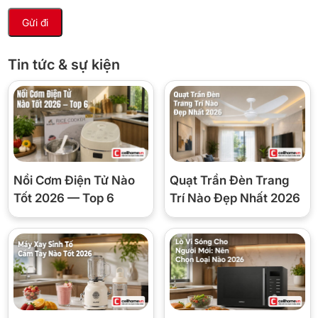
Tin tức & sự kiện
Kết quả thử nghiệm Blue Ag+ có thể diệt được khuẩn E.coli và
khuẩn tụ cầu vàng Staphylococcus aureus.
Nồi Cơm Điện Tử Nào
Quạt Trần Đèn Trang
Tốt 2026 — Top 6
Trí Nào Đẹp Nhất 2026