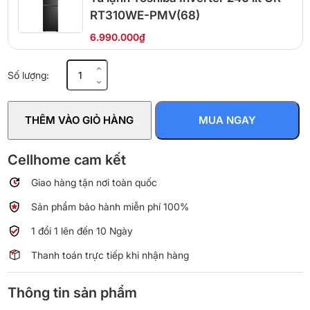
RT310WE-PMV(68)
6.990.000₫
Tủ
Số lượng:
lạnh
Panasonic
Inverter
THÊM VÀO GIỎ HÀNG
MUA NGAY
268
lít
NR-
Cellhome cam kết
TV301VGMV
Giao hàng tận nơi toàn quốc
số
lượng
Sản phẩm bảo hành miễn phí 100%
1 đổi 1 lên đến 10 Ngày
Thanh toán trực tiếp khi nhận hàng
Thông tin sản phẩm