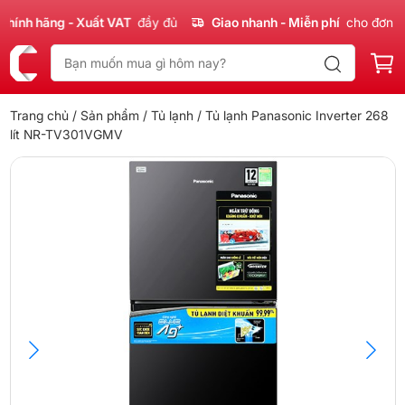
nh hãng - Xuất VAT
đầy đủ
Giao nhanh - Miễn phí
cho đơn 300
Trang chủ
/
Sản phẩm
/
Tủ lạnh
/ Tủ lạnh Panasonic Inverter 268
lít NR-TV301VGMV