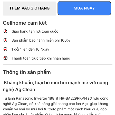
Inverter
THÊM VÀO GIỎ HÀNG
MUA NGAY
188
lít
NR-
Cellhome cam kết
BA229PKVN
Giao hàng tận nơi toàn quốc
số
lượng
Sản phẩm bảo hành miễn phí 100%
1 đổi 1 lên đến 10 Ngày
Thanh toán trực tiếp khi nhận hàng
Thông tin sản phẩm
Kháng khuẩn, loại bỏ mùi hôi mạnh mẽ với công
nghệ Ag Clean
Tủ lạnh Panasonic Inverter 188 lít NR-BA229PKVN sở hữu công
nghệ Ag Clean, có khả năng giải phóng các ion Ag+ giúp kháng
khuẩn và loại bỏ mùi hôi từ thực phẩm một cách hiệu quả, góp
phần làm cho thực phẩm được thơm ngon, không bị lẫn mùi.