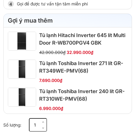
Gọi để được tư vấn tận tâm miễn phí
Gợi ý mua thêm
Tủ lạnh Hitachi Inverter 645 lít Multi
Door R-WB700PGV4 GBK
42.900.000₫
32.990.000₫
Tủ lạnh Toshiba Inverter 271 lít GR-
RT349WE-PMV(68)
7.690.000₫
Tủ lạnh Toshiba Inverter 240 lít GR-
RT310WE-PMV(68)
6.990.000₫
Tủ
Số lượng:
lạnh
Panasonic