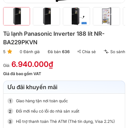
Tủ lạnh Panasonic Inverter 188 lít NR-
BA229PKVN
5
0 Đánh giá
Đã bán
636
Chia sẻ
So sánh
6.940.000₫
Giá:
Giá đã bao gồm VAT
Ưu đãi khuyến mãi
Giao hàng tận nơi toàn quốc
Đổi mới nếu có lỗi do nhà sản xuất
Hỗ trợ thanh toán Thẻ ATM (Thẻ tín dụng, Visa 2.2%)