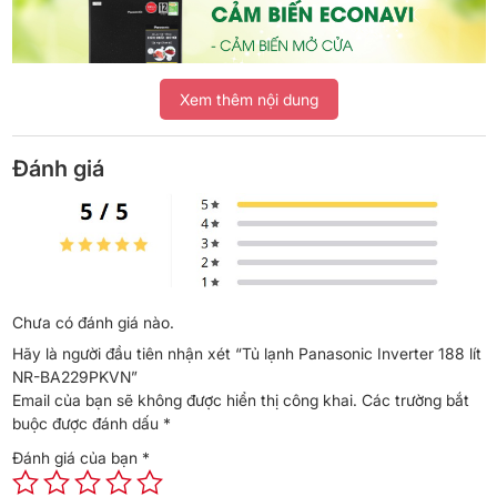
Xem thêm nội dung
Đánh giá
Ngoài ra, nhờ có công nghệ Inverter mà chiếc tủ lạnh này vận
hành êm ái bên cạnh khả năng tiết kiệm điện hiệu quả đến 50%.
Chưa có đánh giá nào.
Hãy là người đầu tiên nhận xét “Tủ lạnh Panasonic Inverter 188 lít
NR-BA229PKVN”
Email của bạn sẽ không được hiển thị công khai.
Các trường bắt
buộc được đánh dấu
*
Đánh giá của bạn
*