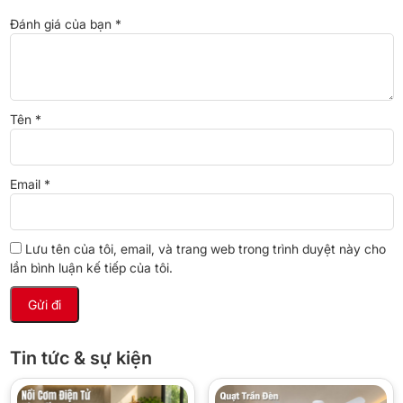
Đánh giá của bạn
*
Thổi hơi lạnh nhanh và đều khắp tủ nhờ công
nghệ Panorama
Tên
*
Với công nghệ Panorama, hơi lạnh sẽ được thổi nhanh và lan tỏa
đều khắp mọi vị trí bên trong tủ, giúp làm lạnh thực phẩm nhanh
chóng chỉ trong khoảng thời gian ngắn.
Email
*
Lưu tên của tôi, email, và trang web trong trình duyệt này cho
lần bình luận kế tiếp của tôi.
Tin tức & sự kiện