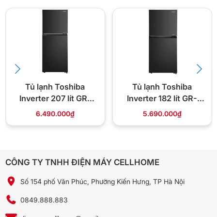
Chứa đồ nhiều trên khay kệ kính chịu lực tốt
Tủ lạnh Toshiba
Tủ lạnh Toshiba
Nhờ khay kệ làm bằng kính chịu lực, cho phép bạn thoải mái đặt
Inverter 207 lít GR-
Inverter 182 lít GR-
và chứa nhiều thực phẩm vào bên trong tủ mà không lo bị hỏng
RT268WE-PMV(68)
RT236WE PMV(68)
6.490.000₫
5.690.000₫
kệ tủ.
CÔNG TY TNHH ĐIỆN MÁY CELLHOME
Số 154 phố Văn Phúc, Phường Kiến Hưng, TP Hà Nội
0849.888.883