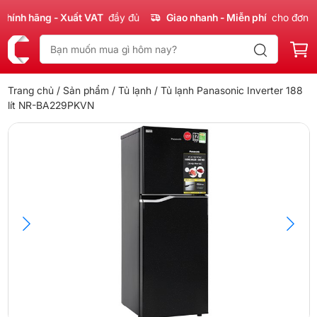
nh hãng - Xuất VAT
đầy đủ
Giao nhanh - Miễn phí
cho đơn 300
Trang chủ
/
Sản phẩm
/
Tủ lạnh
/ Tủ lạnh Panasonic Inverter 188
lít NR-BA229PKVN