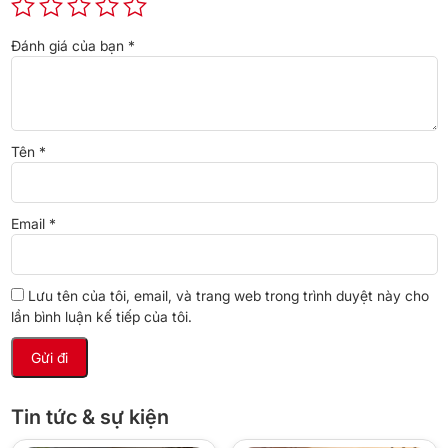
Đánh giá của bạn
*
Tên
*
Email
*
*Hình ảnh chỉ mang tính chất minh họa
Công nghệ tiết kiệm điện
Lưu tên của tôi, email, và trang web trong trình duyệt này cho
Tủ lạnh được trang bị công nghệ Double Inverter giúp tối ưu khả
lần bình luận kế tiếp của tôi.
năng vận hành theo nhiệt độ bên trong, nhờ đó hỗ trợ tiết kiệm
điện trong quá trình sử dụng hằng ngày.
Tin tức & sự kiện