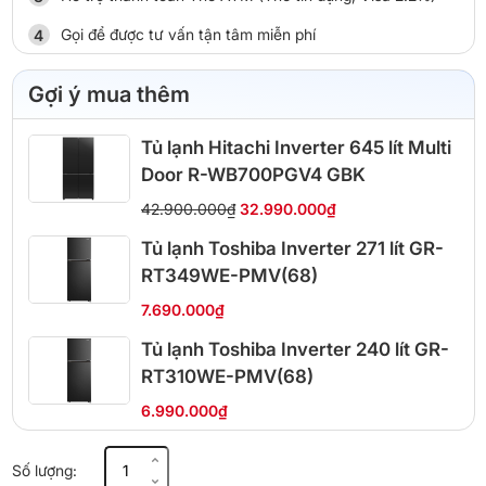
Gọi để được tư vấn tận tâm miễn phí
Gợi ý mua thêm
Tủ lạnh Hitachi Inverter 645 lít Multi
Door R-WB700PGV4 GBK
42.900.000₫
32.990.000₫
Tủ lạnh Toshiba Inverter 271 lít GR-
RT349WE-PMV(68)
7.690.000₫
Tủ lạnh Toshiba Inverter 240 lít GR-
RT310WE-PMV(68)
6.990.000₫
Tủ
Số lượng:
lạnh