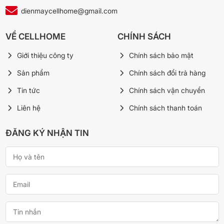
dienmaycellhome@gmail.com
VỀ CELLHOME
CHÍNH SÁCH
Giới thiệu công ty
Chính sách bảo mật
Sản phẩm
Chính sách đổi trả hàng
Tin tức
Chính sách vận chuyển
Liên hệ
Chính sách thanh toán
ĐĂNG KÝ NHẬN TIN
*Hình ảnh chỉ mang tính chất minh họa
Tiện ích
Đèn LED chiếu sáng hỗ trợ quan sát thực phẩm rõ hơn khi lấy đồ
vào buổi tối hoặc trong không gian bếp thiếu sáng, đồng thời
thuận tiện sắp xếp lại khoang tủ mà không cần mở cửa lâu.
Tủ lạnh Funiki Inverter 286 lít HR T8286GB phù hợp cho gia đình
2 – 3 người nhờ thiết kế gọn, dễ dùng và không gian lưu trữ vừa
phải. Sản phẩm kết hợp Double Inverter tiết kiệm điện, làm lạnh