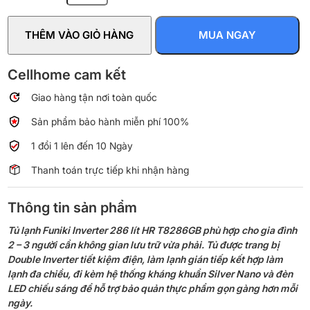
Funiki
Inverter
THÊM VÀO GIỎ HÀNG
MUA NGAY
286
lít
HR
Cellhome cam kết
T8286GB
Giao hàng tận nơi toàn quốc
số
lượng
Sản phẩm bảo hành miễn phí 100%
1 đổi 1 lên đến 10 Ngày
Thanh toán trực tiếp khi nhận hàng
Thông tin sản phẩm
Tủ lạnh Funiki Inverter 286 lít HR T8286GB phù hợp cho gia đình
2 – 3 người cần không gian lưu trữ vừa phải. Tủ được trang bị
Double Inverter tiết kiệm điện, làm lạnh gián tiếp kết hợp làm
lạnh đa chiều, đi kèm hệ thống kháng khuẩn Silver Nano và đèn
LED chiếu sáng để hỗ trợ bảo quản thực phẩm gọn gàng hơn mỗi
ngày.