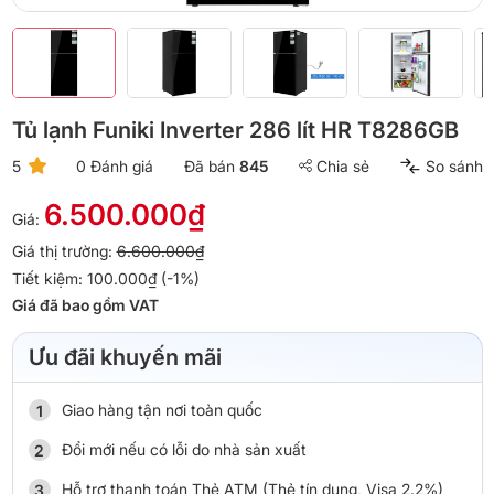
Tủ lạnh Funiki Inverter 286 lít HR T8286GB
5
0 Đánh giá
Đã bán
845
Chia sẻ
So sánh
6.500.000₫
Giá:
Giá thị trường:
6.600.000₫
Tiết kiệm: 100.000₫ (-1%)
Giá đã bao gồm VAT
Ưu đãi khuyến mãi
Giao hàng tận nơi toàn quốc
Đổi mới nếu có lỗi do nhà sản xuất
Hỗ trợ thanh toán Thẻ ATM (Thẻ tín dụng, Visa 2.2%)