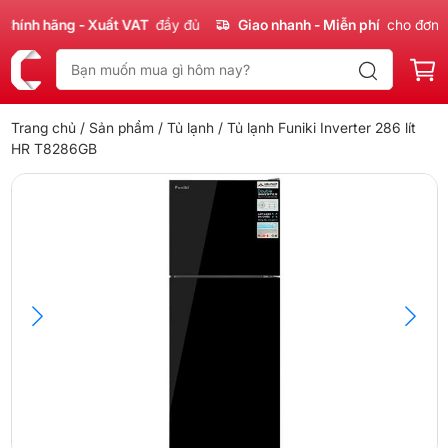
ính hãng - Xuất VAT
đầy đủ
Giao nhanh - Miễn phí
cho đơn 30
Trang chủ
/
Sản phẩm
/
Tủ lạnh
/ Tủ lạnh Funiki Inverter 286 lít
HR T8286GB