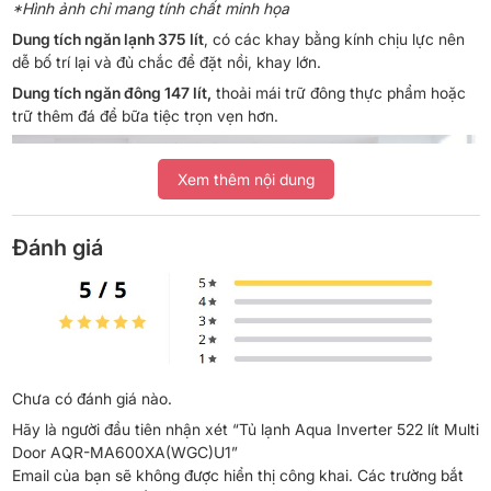
*Hình ảnh chỉ mang tính chất minh họa
Dung tích ngăn lạnh 375 lít
, có các khay bằng kính chịu lực nên
dễ bố trí lại và đủ chắc để đặt nồi, khay lớn.
Dung tích ngăn đông 147 lít,
thoải mái trữ đông thực phẩm hoặc
trữ thêm đá để bữa tiệc trọn vẹn hơn.
Xem thêm nội dung
Đánh giá
Chưa có đánh giá nào.
*Hình ảnh chỉ mang tính chất minh họa
Hãy là người đầu tiên nhận xét “Tủ lạnh Aqua Inverter 522 lít Multi
Công nghệ tiết kiệm điện
Door AQR-MA600XA(WGC)U1”
Email của bạn sẽ không được hiển thị công khai.
Các trường bắt
Tủ lạnh Inverter sử dụng công nghệ Twin Inverter, điều khiển