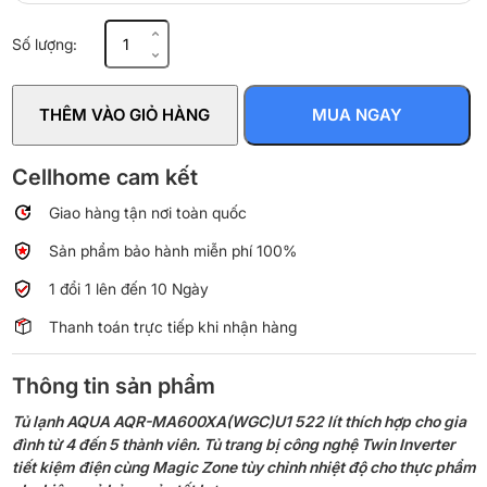
Tủ
Số lượng:
lạnh
Aqua
Inverter
THÊM VÀO GIỎ HÀNG
MUA NGAY
522
lít
Multi
Cellhome cam kết
Door
Giao hàng tận nơi toàn quốc
AQR-
MA600XA(WGC)U1
Sản phẩm bảo hành miễn phí 100%
số
lượng
1 đổi 1 lên đến 10 Ngày
Thanh toán trực tiếp khi nhận hàng
Thông tin sản phẩm
Tủ lạnh AQUA AQR-MA600XA(WGC)U1 522 lít thích hợp cho gia
đình từ 4 đến 5 thành viên. Tủ trang bị công nghệ Twin Inverter
tiết kiệm điện cùng Magic Zone tùy chỉnh nhiệt độ cho thực phẩm