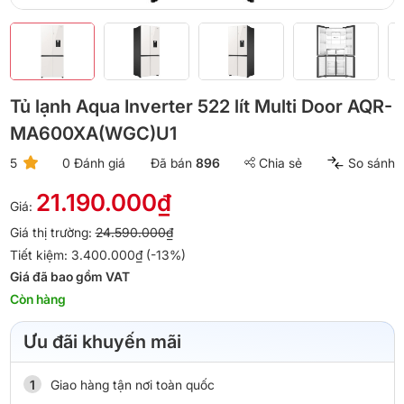
Tủ lạnh Aqua Inverter 522 lít Multi Door AQR-
MA600XA(WGC)U1
5
0 Đánh giá
Đã bán
896
Chia sẻ
So sánh
21.190.000₫
Giá:
Giá thị trường:
24.590.000₫
Tiết kiệm: 3.400.000₫ (-13%)
Giá đã bao gồm VAT
Còn hàng
Ưu đãi khuyến mãi
Giao hàng tận nơi toàn quốc