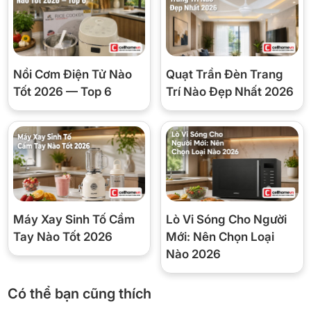
*Hình ảnh chỉ mang tính chất minh họa
Công nghệ làm lạnh
– Tủ lạnh sử dụng công nghệ làm lạnh trực tiếp, giúp hơi lạnh
Nồi Cơm Điện Tử Nào
Quạt Trần Đèn Trang
phân tán nhanh chóng, lan tỏa đều khắp các ngăn tủ thông qua
Tốt 2026 — Top 6
Trí Nào Đẹp Nhất 2026
đối lưu gió, giúp bạn bảo quản thực phẩm tươi ngon, tiết kiệm
điện.
Máy Xay Sinh Tố Cầm
Lò Vi Sóng Cho Người
Tay Nào Tốt 2026
Mới: Nên Chọn Loại
Nào 2026
Có thể bạn cũng thích
*Hình ảnh chỉ mang tính chất minh họa