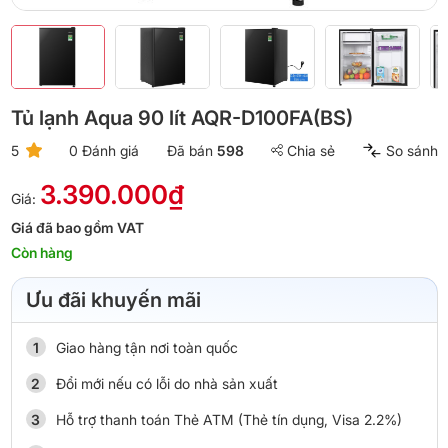
Tủ lạnh Aqua 90 lít AQR-D100FA(BS)
5
0 Đánh giá
Đã bán
598
Chia sẻ
So sánh
3.390.000₫
Giá:
Giá đã bao gồm VAT
Còn hàng
Ưu đãi khuyến mãi
Giao hàng tận nơi toàn quốc
Đổi mới nếu có lỗi do nhà sản xuất
Hỗ trợ thanh toán Thẻ ATM (Thẻ tín dụng, Visa 2.2%)