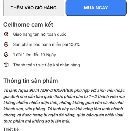
90
THÊM VÀO GIỎ HÀNG
MUA NGAY
lít
AQR-
D100FA(BS)
Cellhome cam kết
số
Giao hàng tận nơi toàn quốc
lượng
Sản phẩm bảo hành miễn phí 100%
1 đổi 1 lên đến 10 Ngày
Thanh toán trực tiếp khi nhận hàng
Thông tin sản phẩm
Tủ lạnh Aqua 90 lít AQR-D100FA(BS) phù hợp với sinh viên hoặc
gia đình nhỏ cần bảo quản thực phẩm cho từ 1 – 2 thành viên mà
không chiếm nhiều diện tích, những không gian vừa và nhỏ như
khách sạn, văn phòng. Tủ lạnh này có khả năng làm lạnh nhanh
chóng và được trang bị ngăn đá riêng, giúp bảo quản nhiều loại
thực phẩm mà không sợ bị lẫn mùi.
Thiết kế