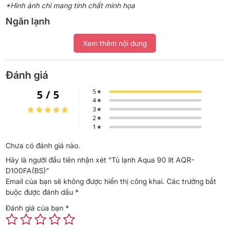
*Hình ảnh chỉ mang tính chất minh họa
Ngăn lạnh
– Ngăn lạnh tủ lạnh Aqua có dung tích sử dụng
76 lít
.
Xem thêm nội dung
– Tủ lạnh Aqua được trang bị
khay kính chịu lực
, giúp bạn thoải
mái lưu trữ thực phẩm mà không lo khay bị vỡ. Ngoài ra, các
Đánh giá
khay này dễ dàng tháo rời, giúp việc vệ sinh tủ lạnh trở nên thuận
tiện hơn.
–
Ngăn rau củ
riêng biệt, rộng rãi, giúp giữ cho rau quả luôn tươi
ngon và giữ được độ ẩm cần thiết.
Chưa có đánh giá nào.
Hãy là người đầu tiên nhận xét “Tủ lạnh Aqua 90 lít AQR-
D100FA(BS)”
Email của bạn sẽ không được hiển thị công khai.
Các trường bắt
buộc được đánh dấu
*
Đánh giá của bạn
*