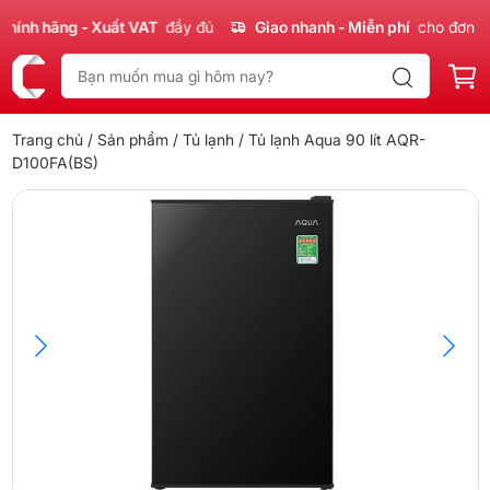
nh hãng - Xuất VAT
đầy đủ
Giao nhanh - Miễn phí
cho đơn 300
Trang chủ
/
Sản phẩm
/
Tủ lạnh
/ Tủ lạnh Aqua 90 lít AQR-
D100FA(BS)