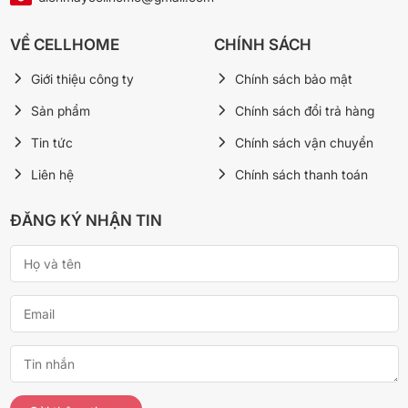
lạnh vẫn có ngăn lạnh và ngăn đá riêng biệt để bảo quản thực
phẩm tốt hơn.
VỀ CELLHOME
CHÍNH SÁCH
Giới thiệu công ty
Chính sách bảo mật
🛒 Xem thêm Tủ lạnh tại Cellhome:
Tủ lạnh Hitachi Inverter 645 lít Multi Door R-WB700PGV4
Sản phẩm
Chính sách đổi trả hàng
GBK
Tủ lạnh Toshiba Inverter 271 lít GR-RT349WE-PMV(68)
Tin tức
Chính sách vận chuyển
Tủ lạnh Toshiba Inverter 240 lít GR-RT310WE-PMV(68)
Liên hệ
Chính sách thanh toán
Tủ lạnh Toshiba Inverter 207 lít GR-RT268WE-PMV(68)
→ Xem tất cả Tủ lạnh chính hãng tại Cellhome
ĐĂNG KÝ NHẬN TIN