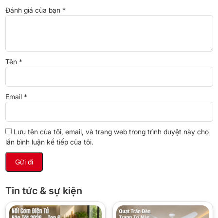
Đánh giá của bạn
*
*Hình ảnh chỉ mang tính chất minh họa
Ngăn đông
– Dung tích:
14 lít
Tên
*
– Tủ lạnh Aqua mini được trang bị ngăn đá riêng biệt, giúp bạn bảo
quản các loại thực phẩm tươi sống như tôm, cá, thịt,… lâu hơn và
ngăn chặn mùi thực phẩm lẫn vào nhau nhờ vào nắp che của
Email
*
ngăn đá.
Lưu tên của tôi, email, và trang web trong trình duyệt này cho
lần bình luận kế tiếp của tôi.
Tin tức & sự kiện