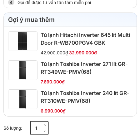
Gọi để được tư vấn tận tâm miễn phí
Gợi ý mua thêm
Tủ lạnh Hitachi Inverter 645 lít Multi
Door R-WB700PGV4 GBK
42.900.000₫
32.990.000₫
Tủ lạnh Toshiba Inverter 271 lít GR-
RT349WE-PMV(68)
7.690.000₫
Tủ lạnh Toshiba Inverter 240 lít GR-
RT310WE-PMV(68)
6.990.000₫
Tủ
Số lượng:
lạnh
Aqua