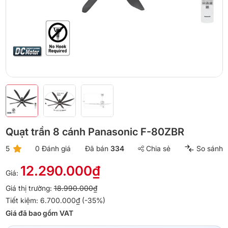
Quạt trần 8 cánh Panasonic F-80ZBR
5
0 Đánh giá
Đã bán
334
Chia sẻ
So sánh
12.290.000₫
Giá:
Giá thị trường:
18.990.000₫
Tiết kiệm: 6.700.000₫ (-35%)
Giá đã bao gồm VAT