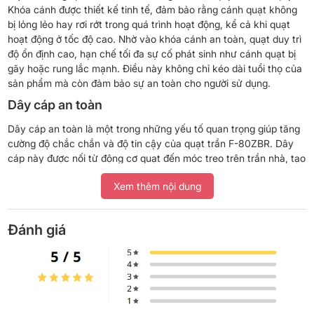
Khóa cánh được thiết kế tinh tế, đảm bảo rằng cánh quạt không
bị lỏng lẻo hay rơi rớt trong quá trình hoạt động, kể cả khi quạt
hoạt động ở tốc độ cao. Nhờ vào khóa cánh an toàn, quạt duy trì
độ ổn định cao, hạn chế tối đa sự cố phát sinh như cánh quạt bị
gãy hoặc rung lắc mạnh. Điều này không chỉ kéo dài tuổi thọ của
sản phẩm mà còn đảm bảo sự an toàn cho người sử dụng.
Dây cáp an toàn
Dây cáp an toàn là một trong những yếu tố quan trọng giúp tăng
cường độ chắc chắn và độ tin cậy của quạt trần F-80ZBR. Dây
cáp này được nối từ động cơ quạt đến móc treo trên trần nhà, tạo
thành một lớp bảo vệ bổ sung trong trường hợp thanh ty treo gặp
Xem thêm nội dung
sự cố. Khi có sự cố bất ngờ như rung động mạnh hoặc lỗi kỹ
thuật, dây cáp an toàn sẽ giữ cố định thân quạt, ngăn chặn nguy
cơ rơi rớt và đảm bảo an toàn cho người dùng cũng như các vật
Đánh giá
dụng xung quanh. Thiết kế này thể hiện sự cẩn trọng của
Panasonic trong việc đảm bảo an toàn tuyệt đối cho khách hàng.
Công tắc an toàn
Quạt trần Panasonic F-80ZBR còn tích hợp công tắc an toàn hiện
đại. Đây là bộ phận có khả năng tự động ngắt điện khi phát hiện