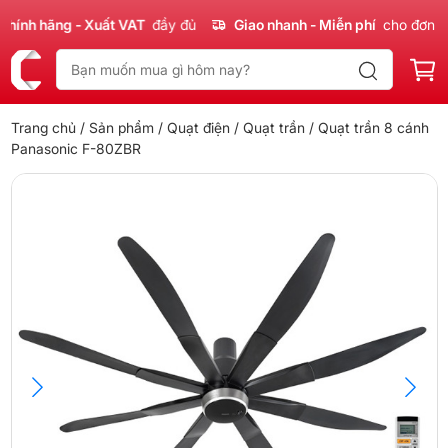
nh hãng - Xuất VAT
đầy đủ
Giao nhanh - Miễn phí
cho đơn 300
Trang chủ
/
Sản phẩm
/
Quạt điện
/
Quạt trần
/ Quạt trần 8 cánh
Panasonic F-80ZBR