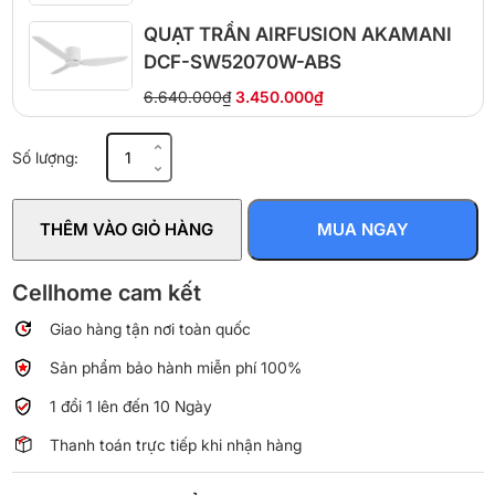
QUẠT TRẦN AIRFUSION AKAMANI
DCF-SW52070W-ABS
6.640.000₫
3.450.000₫
Quạt
Số lượng:
trần
8
cánh
THÊM VÀO GIỎ HÀNG
MUA NGAY
Panasonic
F-
80ZBR
Cellhome cam kết
số
Giao hàng tận nơi toàn quốc
lượng
Sản phẩm bảo hành miễn phí 100%
1 đổi 1 lên đến 10 Ngày
Thanh toán trực tiếp khi nhận hàng