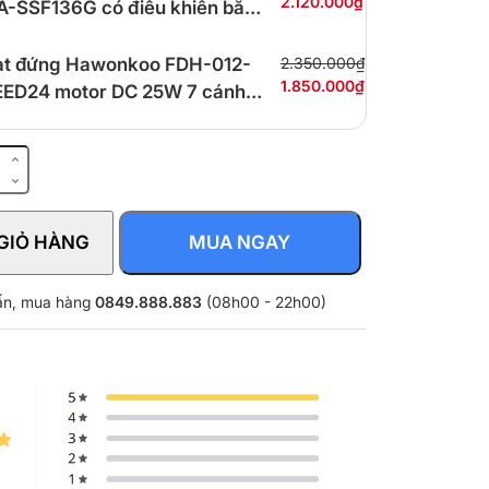
2.120.000₫
-SSF136G có điều khiển bằng
ng nói
t đứng Hawonkoo FDH-012-
2.350.000₫
1.850.000₫
ED24 motor DC 25W 7 cánh
cấp gió
GIỎ HÀNG
MUA NGAY
W)VN
vấn, mua hàng
0849.888.883
(08h00 - 22h00)