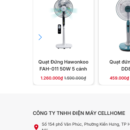
rộng hơn, bạn chỉ cần sử dụng bảng điều khiển màn
thay đổi độ cao quạt. Với cách này, quạt sẽ tỏa gió
ngóc ngách trong nhà.
Quạt Đứng Hawonkoo
Quạt đứ
FAH-011 50W 5 cánh
DD
1.260.000₫
1.590.000₫
459.000₫
CÔNG TY TNHH ĐIỆN MÁY CELLHOME
Số 154 phố Văn Phúc, Phường Kiến Hưng, TP 