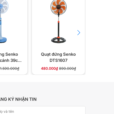
ng Senko
Quạt đứng Senko
Quạt đ
 cánh 39cm
DTS1607
DC
ều khiển từ
1.590.000₫
480.000₫
890.000₫
495.000
xa
NG KÝ NHẬN TIN