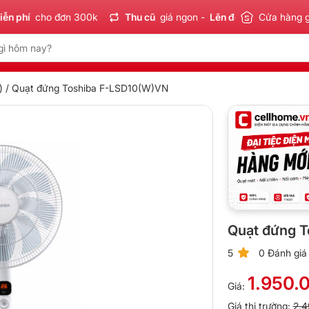
í
cho đơn 300k
Thu cũ
giá ngon -
Lên đời
tiết kiệm
Cửa hàng 
Sản 
)
/ Quạt đứng Toshiba F-LSD10(W)VN
Quạt đứng 
5
0 Đánh giá
1.950.
Giá:
Giá thị trường:
2.4