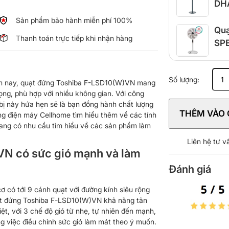
DHA
giọ
Sản phẩm bảo hành miễn phí 100%
Quạ
Thanh toán trực tiếp khi nhận hàng
SPE
24 
Quạt
Số lượng:
ăm nay, quạt đứng Toshiba F-LSD10(W)VN mang
đứng
ọng, phù hợp với nhiều không gian. Với công
Toshiba
ị này hứa hẹn sẽ là bạn đồng hành chất lượng
F-
THÊM VÀO 
ng điện máy Cellhome tìm hiểu thêm về các tính
LSD10(
đang có nhu cầu tìm hiểu về các sản phẩm làm
số
lượng
Liên hệ tư 
N có sức gió mạnh và làm
Đánh giá
ơ có tới 9 cánh quạt với đường kính siêu rộng
uạt đứng Toshiba F-LSD10(W)VN khả năng tản
ệt, với 3 chế độ gió từ nhẹ, tự nhiên đến mạnh,
ng việc điều chỉnh sức gió làm mát theo ý muốn.