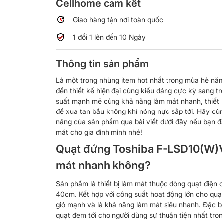
Cellhome cam kết
Giao hàng tận nơi toàn quốc
1 đổi 1 lên đến 10 Ngày
Thông tin sản phẩm
Là một trong những item hot nhất trong mùa hè n
đến thiết kế hiện đại cùng kiểu dáng cực kỳ sang tr
suất mạnh mẽ cùng khả năng làm mát nhanh, thiết b
để xua tan bầu không khí nóng nực sắp tới. Hãy cù
năng của sản phẩm qua bài viết dưới đây nếu bạn 
mát cho gia đình mình nhé!
Quạt đứng Toshiba F-LSD10(W)V
mát nhanh không?
Sản phẩm là thiết bị làm mát thuộc dòng quạt điện c
40cm. Kết hợp với công suất hoạt động lớn cho q
gió mạnh và là khả năng làm mát siêu nhanh. Đặc bi
quạt đem tới cho người dùng sự thuận tiện nhất tro