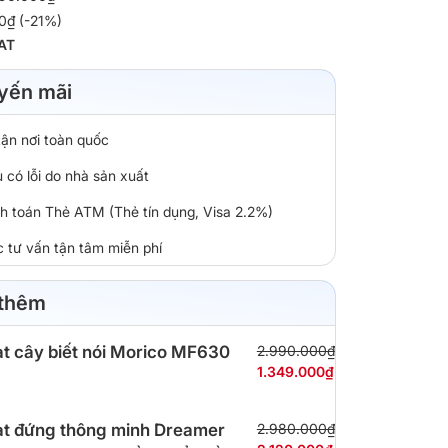
0₫ (-21%)
AT
yến mãi
tận nơi toàn quốc
 có lỗi do nhà sản xuất
nh toán Thẻ ATM (Thẻ tín dụng, Visa 2.2%)
c tư vấn tận tâm miễn phí
 thêm
t cây biết nói Morico MF630
2.990.000₫
1.349.000₫
t đứng thông minh Dreamer
2.980.000₫