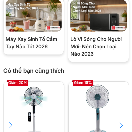
Loại
Quạt đứng
Motor
DC cao cấp
Công suất
25W
Máy Xay Sinh Tố Cầm
Lò Vi Sóng Cho Người
Số cánh
7 cánh
Tay Nào Tốt 2026
Mới: Nên Chọn Loại
Tốc độ gió
24 cấp
Nào 2026
Hẹn giờ
0 – 2 giờ
Có thể bạn cũng thích
Trọng lượng
5.4 kg
Giảm 20%
Giảm 16%
Màu sắc
Trắng sữa
Xuất xứ
Thái Lan
Bảo hành
12 tháng