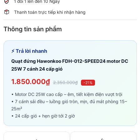
1 đổi 1 lên đến 10 Ngày
cấp
Thanh toán trực tiếp khi nhận hàng
gió
số
lượng
Thông tin sản phẩm
⚡ Trả lời nhanh
Quạt đứng Hawonkoo FDH-012-SPEED24 motor DC
25W 7 cánh 24 cấp gió
1.850.000₫
2.350.000₫
-21%
• Motor DC 25W cao cấp – êm, tiết kiệm điện vượt trội
• 7 cánh sải đều – luồng gió tròn, mịn, đủ mát phòng 15–
25m²
• 24 cấp gió + hẹn giờ tới 2 giờ