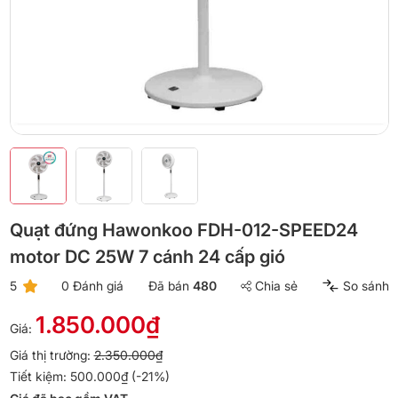
Quạt đứng Hawonkoo FDH-012-SPEED24
motor DC 25W 7 cánh 24 cấp gió
5
0 Đánh giá
Đã bán
480
Chia sẻ
So sánh
1.850.000₫
Giá:
Giá thị trường:
2.350.000₫
Tiết kiệm: 500.000₫ (-21%)