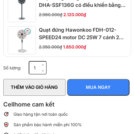
DHA-SSF136G có điều khiển bằng
giọng nói
2.980.000₫
2.120.000₫
Quạt đứng Hawonkoo FDH-012-
SPEED24 motor DC 25W 7 cánh 24
cấp gió
2.350.000₫
1.850.000₫
Quạt
Số lượng:
đứng
Hawonkoo
FDH-
THÊM VÀO GIỎ HÀNG
MUA NGAY
012-
SPEED24
motor
Cellhome cam kết
DC
Giao hàng tận nơi toàn quốc
25W
7
Sản phẩm bảo hành miễn phí 100%
cánh
24