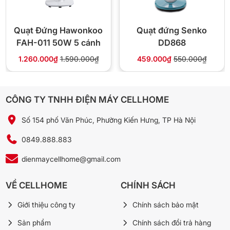
🏪 Vì sao mua tại Cellhome
Quạt Đứng Hawonkoo
Quạt đứng Senko
✅ Chính hãng, xuất hóa đơn VAT đầy đủ
FAH-011 50W 5 cánh
DD868
⚡ Giao 4H nội thành Hà Nội, freeship đơn từ 300.000₫
1.260.000₫
1.590.000₫
459.000₫
550.000₫
🔄 Đổi trả 10 ngày nếu lỗi nhà sản xuất
💰 Giá cạnh tranh, bảo hành đúng hãng
1.850.000₫
CÔNG TY TNHH ĐIỆN MÁY CELLHOME
2.350.000₫
-21%
Số 154 phố Văn Phúc, Phường Kiến Hưng, TP Hà Nội
📞 Gọi 0849.888.883
💬 Chat Zalo
0849.888.883
dienmaycellhome@gmail.com
❓ Câu hỏi thường gặp
VỀ CELLHOME
CHÍNH SÁCH
Giới thiệu công ty
Chính sách bảo mật
Có điều khiển từ xa không?
Sản phẩm
Chính sách đổi trả hàng
Mẫu FDH-012-SPEED24 thường đi kèm điều khiển từ xa