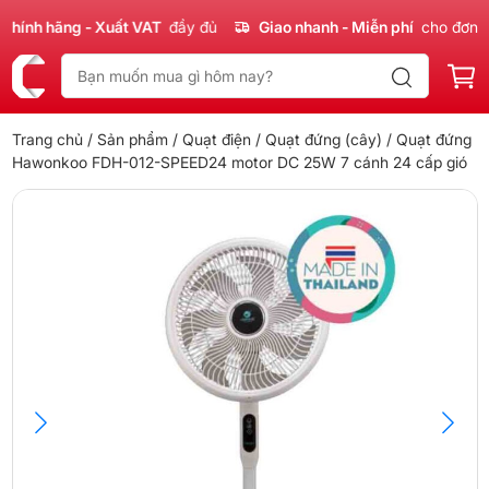
nh hãng - Xuất VAT
đầy đủ
Giao nhanh - Miễn phí
cho đơn 300
Trang chủ
/
Sản phẩm
/
Quạt điện
/
Quạt đứng (cây)
/ Quạt đứng
Hawonkoo FDH-012-SPEED24 motor DC 25W 7 cánh 24 cấp gió