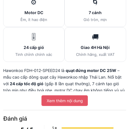
⚙️
🌀
Motor DC
7 cánh
Êm, ít hao điện
Gió tròn, mịn
🎚️
🚚
24 cấp gió
Giao 4H Hà Nội
Tinh chỉnh chính xác
Chính hãng, xuất VAT
Hawonkoo FDH-012-SPEED24 là
quạt đứng motor DC 25W
–
mẫu cao cấp dòng quạt cây Hawonkoo nhập Thái Lan. Nổi bật
với
24 cấp tốc độ gió
(gấp 8 lần quạt thường), 7 cánh tạo gió
tròn mịn như điều hoà nhẹ, motor DC chạy êm không tiếng vù vù.
Phù hợp phòng ngủ, phòng làm việc – những không gian cần yên
Xem thêm nội dung
tĩnh.
Đánh giá
⚙️ Motor DC khác motor AC truyền