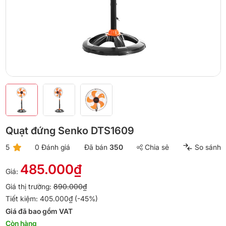
Quạt đứng Senko DTS1609
5
0 Đánh giá
Đã bán
350
Chia sẻ
So sánh
485.000₫
Giá:
Giá thị trường:
890.000₫
Tiết kiệm: 405.000₫ (-45%)
Giá đã bao gồm VAT
Còn hàng