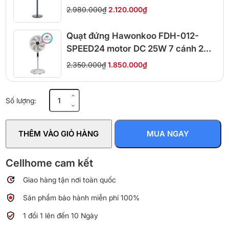
giọng nói
2.980.000₫
2.120.000₫
Quạt đứng Hawonkoo FDH-012-
SPEED24 motor DC 25W 7 cánh 24
cấp gió
2.350.000₫
1.850.000₫
Quạt
Số lượng:
đứng
Senko
DTS1609
THÊM VÀO GIỎ HÀNG
MUA NGAY
số
lượng
Cellhome cam kết
Giao hàng tận nơi toàn quốc
Sản phẩm bảo hành miễn phí 100%
1 đổi 1 lên đến 10 Ngày