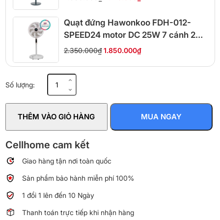
Quạt đứng Hawonkoo FDH-012-
SPEED24 motor DC 25W 7 cánh 24
cấp gió
2.350.000₫
1.850.000₫
Quạt
Số lượng:
đứng
ASIAVINA
Turbo
THÊM VÀO GIỎ HÀNG
MUA NGAY
X
VY629790
số
Cellhome cam kết
lượng
Giao hàng tận nơi toàn quốc
Sản phẩm bảo hành miễn phí 100%
1 đổi 1 lên đến 10 Ngày
Thanh toán trực tiếp khi nhận hàng