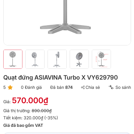
Quạt đứng ASIAVINA Turbo X VY629790
5
0 Đánh giá
Đã bán
874
Chia sẻ
So sánh
570.000₫
Giá:
Giá thị trường:
890.000₫
Tiết kiệm: 320.000₫ (-35%)
Giá đã bao gồm VAT