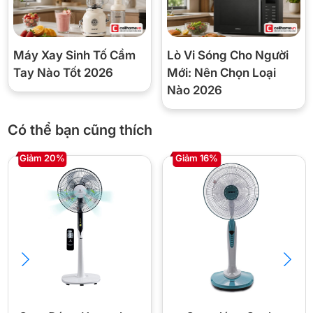
Lưu lượng gió
106 m³/phút
Bảo hành
Chính hãng Asiavina
Máy Xay Sinh Tố Cầm
Lò Vi Sóng Cho Người
Tay Nào Tốt 2026
Mới: Nên Chọn Loại
Nào 2026
🏪 Vì sao nên mua Asiavina Turbo X
Có thể bạn cũng thích
VY629790 tại Cellhome?
Giảm 20%
Giảm 16%
✅
Chính hãng 100%
— xuất hoá đơn VAT đầy đủ, có tem
niêm phong.
⚡
Giao 4H nội thành Hà Nội
— freeship đơn từ 300.000đ.
🔄
Đổi trả 10 ngày
nếu lỗi nhà sản xuất.
💰
Giá tốt: 570.000đ
890.000đ
-36%
📞 Gọi 0849.888.883
💬 Chat Zalo