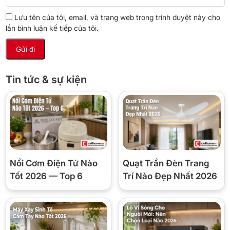
Lưu lượng 106 m³/phút thuộc top cao trong quạt đứng dân dụng
Lưu tên của tôi, email, và trang web trong trình duyệt này cho
— phủ tốt phòng 20–28m². Đặt cuối phòng quay vào, kết hợp
lần bình luận kế tiếp của tôi.
chế độ đảo gió thì cảm nhận được gió ở tất cả vị trí ngồi.
Lưu ý là Turbo X có lưu lượng nhỉnh hơn Turbo Plus (106 vs 95–
98) nhưng công suất thấp hơn (80 vs 90) — gió mạnh nhưng
cánh ít hơn nên có thể hơi “cứng” hơn bản 6 cánh.
Tin tức & sự kiện
📋 Thông số kỹ thuật
Thương hiệu
Asiavina
Mã model
Turbo X VY629790
Nồi Cơm Điện Tử Nào
Quạt Trần Đèn Trang
Tốt 2026 — Top 6
Trí Nào Đẹp Nhất 2026
Kiểu dáng
Quạt đứng công suất lớn
Công suất
80W
Sải cánh
40 cm (5 cánh)