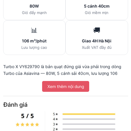
80W
5 cánh 40cm
Gió đẩy mạnh
Gió mềm mịn
📊
🚚
106 m³/phút
Giao 4H Hà Nội
Lưu lượng cao
Xuất VAT đầy đủ
Turbo X VY629790 là bản quạt đứng giá vừa phải trong dòng
Turbo của Asiavina — 80W, 5 cánh sải 40cm, lưu lượng 106
m³/phút. Phù hợp cho gia đình muốn quạt cây mạnh hơn dòng
Xem thêm nội dung
50W phổ thông mà chưa cần đầu tư bản Turbo Plus 90W.
Đánh giá
💨 Vì sao chọn 5 cánh thay vì 3 cánh
thông thường?
Cánh 5 lá phân tán gió mịn hơn 3 cánh — gió ra mềm mại, ngồi