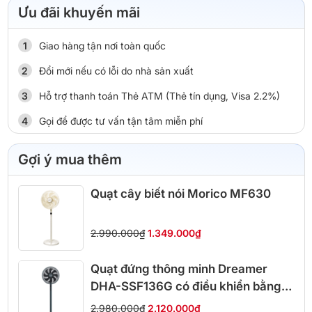
Ưu đãi khuyến mãi
Giao hàng tận nơi toàn quốc
Đổi mới nếu có lỗi do nhà sản xuất
Hỗ trợ thanh toán Thẻ ATM (Thẻ tín dụng, Visa 2.2%)
Gọi để được tư vấn tận tâm miễn phí
Gợi ý mua thêm
Quạt cây biết nói Morico MF630
2.990.000₫
1.349.000₫
Quạt đứng thông minh Dreamer
DHA-SSF136G có điều khiển bằng
giọng nói
2.980.000₫
2.120.000₫