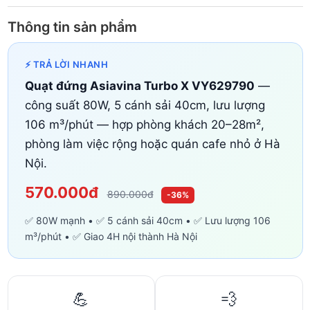
Thông tin sản phẩm
⚡ TRẢ LỜI NHANH
Quạt đứng Asiavina Turbo X VY629790
—
công suất 80W, 5 cánh sải 40cm, lưu lượng
106 m³/phút — hợp phòng khách 20–28m²,
phòng làm việc rộng hoặc quán cafe nhỏ ở Hà
Nội.
570.000đ
890.000đ
-36%
✅ 80W mạnh • ✅ 5 cánh sải 40cm • ✅ Lưu lượng 106
m³/phút • ✅ Giao 4H nội thành Hà Nội
💪
💨