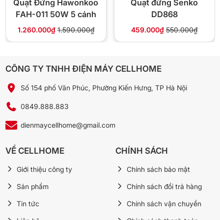
Quạt Đứng Hawonkoo
Quạt đứng Senko
FAH-011 50W 5 cánh
DD868
1.260.000₫
1.590.000₫
459.000₫
550.000₫
❓ Câu hỏi thường gặp
Turbo X khác Turbo Plus thế nào?
CÔNG TY TNHH ĐIỆN MÁY CELLHOME
Turbo X 80W/5 cánh/106 m³/phút; Turbo Plus 90W/6
cánh/95-98 m³/phút. Turbo Plus có cánh mịn hơn, Turbo X
Số 154 phố Văn Phúc, Phường Kiến Hưng, TP Hà Nội
có lưu lượng cao hơn.
0849.888.883
dienmaycellhome@gmail.com
Có remote không?
Bản VY629790 dùng phím cơ.
VỀ CELLHOME
CHÍNH SÁCH
Giới thiệu công ty
Chính sách bảo mật
Mua sỉ có giá riêng không?
Sản phẩm
Chính sách đổi trả hàng
Có — đơn từ 3 chiếc gọi 0849.888.883.
Tin tức
Chính sách vận chuyển
Bảo hành ở đâu?