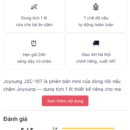
👶
🤖
Dung tích 1 lít
7 chế độ nấu
vừa cho bé ăn dặm
tự động hoàn toàn
⏰
🚚
Hẹn giờ 24h
Giao 4H Hà Nội
sáng dậy có cháo
chính hãng, xuất VAT
Joyoung JSC-107 là phiên bản mini của dòng nồi nấu
chậm Joyoung — dung tích 1 lít thiết kế riêng cho mẹ
bỉm sữa và cặp đôi. Nồi quá nhỏ cho gia đình đông
Xem thêm nội dung
người, nhưng lại tối ưu cho bữa của bé: 1 phần cháo ăn
dặm 200-300ml một lần. Hẹn giờ trước 24 tiếng để mẹ
Đánh giá
chủ động — tối đặt nguyên liệu, hẹn 5h sáng nấu, 7h
sáng bé thức là có cháo nóng mịn.