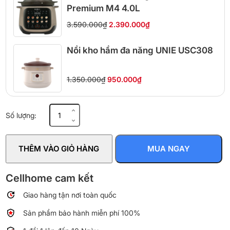
Premium M4 4.0L
3.590.000₫
2.390.000₫
Nồi kho hầm đa năng UNIE USC308
1.350.000₫
950.000₫
Nồi
Số lượng:
nấu
chậm
Joyoung
THÊM VÀO GIỎ HÀNG
MUA NGAY
JSC-
107
1
Cellhome cam kết
lít
Giao hàng tận nơi toàn quốc
số
lượng
Sản phẩm bảo hành miễn phí 100%