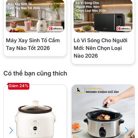
Thương hiệu
Joyoung
Model
JSC-107
Dung tích
1 lít
Máy Xay Sinh Tố Cầm
Lò Vi Sóng Cho Người
Công suất
200W
Tay Nào Tốt 2026
Mới: Nên Chọn Loại
Nào 2026
7 chương trình: hầm canh, canh
trong, cháo dinh dưỡng, cháo ăn
Chế độ nấu
Có thể bạn cũng thích
dặm, trứng hấp, nấu chè, tổ yến,
giữ nhiệt
Giảm 24%
Hẹn giờ
Tối đa 24 tiếng
Lòng nồi
Thố sứ trắng mịn
An toàn
Tay cầm cách nhiệt