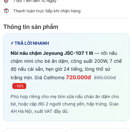
1 đổi 1 lên đến 10 Ngày
Thanh toán trực tiếp khi nhận hàng
Thông tin sản phẩm
⚡ TRẢ LỜI NHANH
Nồi nấu chậm Joyoung JSC-107 1 lít
— nồi nấu
chậm mini cho bé ăn dặm, công suất 200W, 7 chế
độ nấu cài sẵn, hẹn giờ 24 tiếng, lòng thố sứ
720.000đ
trắng mịn. Giá Cellhome
890.000đ
-19%
Phù hợp riêng cho mẹ bỉm sữa nấu cháo ăn dặm cho
bé, hoặc cặp đôi 2 người chưng yến, hấp trứng. Giao
4H Hà Nội, xuất VAT đầy đủ.