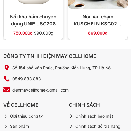
🏪 Vì sao mua tại Cellhome?
Nồi kho hầm chuyên
Nồi nấu chậm
dụng UNIE USC208
KUSCHELN KSC023-
✅ Hàng
chính hãng Joyoung
, xuất hóa đơn VAT đầy
02-3.5 3.5 lít
750.000₫
990.000₫
869.000₫
đủ
⚡
Giao 4H
nội thành Hà Nội, freeship đơn từ
300.000đ
CÔNG TY TNHH ĐIỆN MÁY CELLHOME
🔄 Đổi trả miễn phí trong 10 ngày nếu lỗi sản xuất
Số 154 phố Văn Phúc, Phường Kiến Hưng, TP Hà Nội
720.000đ
💰 Giá Cellhome:
890.000đ
0849.888.883
-19%
dienmaycellhome@gmail.com
📞 Gọi 0849.888.883
VỀ CELLHOME
CHÍNH SÁCH
💬 Chat Zalo
Giới thiệu công ty
Chính sách bảo mật
Sản phẩm
Chính sách đổi trả hàng