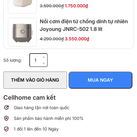
3.590.000₫
1.750.000₫
Nồi cơm điện tử chống dính tự nhiên
Joyoung JNRC-502 1.8 lít
4.290.000₫
3.550.000₫
Nồi
Số lượng:
cơm
điện
tử
THÊM VÀO GIỎ HÀNG
MUA NGAY
Tiger
JAX-
S10W
Cellhome cam kết
1
Giao hàng tận nơi toàn quốc
lít
số
Sản phẩm bảo hành miễn phí 100%
lượng
1 đổi 1 lên đến 10 Ngày