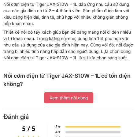
Nồi cơm điện tử Tiger JAX-S10W – 1L đáp ứng nhu cầu sử dụng
của các gia đình có từ 2 – 4 thành viên. Sản phẩm được làm với
kiểu dáng hiện đại, tinh tế, phù hợp với nhiều không gian phòng
bếp khác nhau.
Thiết kế nồi có tay xách giúp bạn dễ dàng mang nồi đi đến nhiều
vị trí khác nhau. Trọng lượng nồi nhẹ, dung tích 1 lít phù hợp với
nhu cầu sử dụng của các gia đình hiện nay. Cùng với đó, nồi được
trang bị nhiều tính năng hấp dẫn cho người dùng. Lựa chọn dùng
Nồi cơm điện tử Tiger JAX-S10W – 1L là sự lựa chọn sáng suốt.
Nồi cơm điện tử Tiger JAX-S10W – 1L có tốn điện
không?
Có một điều ai cũng biết khi sử dụng Nồi cơm điện tử Tiger JAX-
Xem thêm nội dung
S10W – 1L chính là khả năng tiết kiệm điện tối ưu. Điều này được
thể hiện qua thời gian làm chín cơm nhanh chóng cùng công nghệ
được sử dụng để làm chín hạt gạo.
Đánh giá
Với công suất hoạt động 640W, thời gian sử dụng khoảng 1h mỗi
ngày. Tính trung bình mỗi tháng bạn chỉ mất khoảng 50.000 đồng
tiền điện sử dụng cho việc nấu cơm. Thực tế, số tiền này còn ít