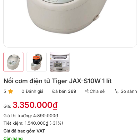
Nồi cơm điện tử Tiger JAX-S10W 1 lít
5
0 Đánh giá
Đã bán
369
Chia sẻ
So sánh
3.350.000₫
Giá:
Giá thị trường:
4.890.000₫
Tiết kiệm: 1.540.000₫ (-31%)
Giá đã bao gồm VAT
Còn hàng