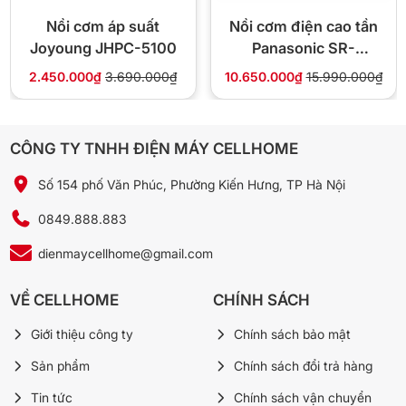
Kích thước: 256 x 346 x 209 (mm)
Nồi cơm áp suất
Nồi cơm điện cao tần
Công suất: 641W
Joyoung JHPC-5100
Panasonic SR-
Lòng nồi chống dính
HB184KRA dung tích
Nắp inox, tay xách tiện lợi
2.450.000₫
3.690.000₫
10.650.000₫
15.990.000₫
Điều khiển: nút nhấn điện tử
1.8 lít
Tính năng Tacook (vừa nấu cơm vừa hâm thức ăn)
Chức năng hẹn giờ
CÔNG TY TNHH ĐIỆN MÁY CELLHOME
Qua đây các bạn đã biết thông tin hữu ích về sản phẩm Nồi cơm
điện tử Tiger JAX-S10W – 1L. Sản phẩm được sản xuất bởi thương
Số 154 phố Văn Phúc, Phường Kiến Hưng, TP Hà Nội
hiệu hàng đầu Nhật Bản, có độ bền cao cùng nhiều tính năng hữu
ích. Người dùng đánh giá cao về sản phẩm nồi cơm điện Tiger,
0849.888.883
mang đến trải nghiệm tuyệt vời.
dienmaycellhome@gmail.com
Hình ảnh thực tế
VỀ CELLHOME
CHÍNH SÁCH
Giới thiệu công ty
Chính sách bảo mật
Sản phẩm
Chính sách đổi trả hàng
Tin tức
Chính sách vận chuyển