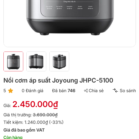
Nồi cơm áp suất Joyoung JHPC-5100
5
0 Đánh giá
Đã bán
746
Chia sẻ
So sánh
2.450.000₫
Giá:
Giá thị trường:
3.690.000₫
Tiết kiệm: 1.240.000₫ (-33%)
Giá đã bao gồm VAT
Còn hàng