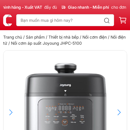
h hãng - Xuất VAT
đầy đủ
Giao nhanh - Miễn phí
cho đơn 300k
Trang chủ
/
Sản phẩm
/
Thiết bị nhà bếp
/
Nồi cơm điện
/
Nồi điện
tử
/ Nồi cơm áp suất Joyoung JHPC-5100