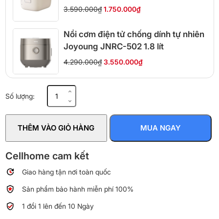
3.590.000₫
1.750.000₫
Nồi cơm điện tử chống dính tự nhiên
Joyoung JNRC-502 1.8 lít
4.290.000₫
3.550.000₫
Nồi
Số lượng:
cơm
áp
suất
THÊM VÀO GIỎ HÀNG
MUA NGAY
Joyoung
JHPC-
5100
Cellhome cam kết
số
Giao hàng tận nơi toàn quốc
lượng
Sản phẩm bảo hành miễn phí 100%
1 đổi 1 lên đến 10 Ngày