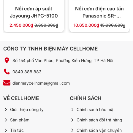
Nồi cơm áp suất
Nồi cơm điện cao tần
Joyoung JHPC-5100
Panasonic SR-
HB184KRA dung tích
2.450.000₫
3.690.000₫
10.650.000₫
15.990.000₫
1.8 lít
CÔNG TY TNHH ĐIỆN MÁY CELLHOME
Số 154 phố Văn Phúc, Phường Kiến Hưng, TP Hà Nội
0849.888.883
dienmaycellhome@gmail.com
VỀ CELLHOME
CHÍNH SÁCH
Giới thiệu công ty
Chính sách bảo mật
Sản phẩm
Chính sách đổi trả hàng
Tin tức
Chính sách vận chuyển