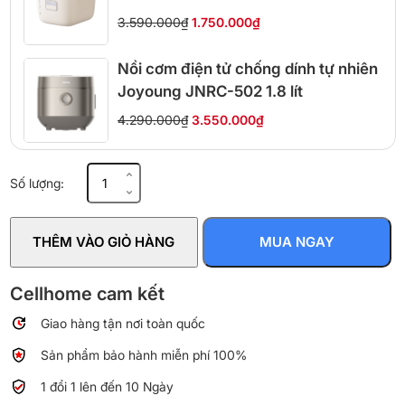
3.590.000₫
1.750.000₫
Nồi cơm điện tử chống dính tự nhiên
Joyoung JNRC-502 1.8 lít
4.290.000₫
3.550.000₫
Nồi
Số lượng:
cơm
điện
tử
THÊM VÀO GIỎ HÀNG
MUA NGAY
Sharp
KS-
COM193EV-
Cellhome cam kết
BK
Giao hàng tận nơi toàn quốc
1.8
lít
Sản phẩm bảo hành miễn phí 100%
số
lượng
1 đổi 1 lên đến 10 Ngày