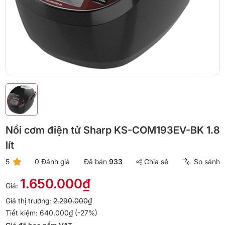
Nồi cơm điện tử Sharp KS-COM193EV-BK 1.8
lít
5
0 Đánh giá
Đã bán
933
Chia sẻ
So sánh
1.650.000₫
Giá:
Giá thị trường:
2.290.000₫
Tiết kiệm: 640.000₫ (-27%)