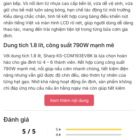
gian bếp. Vỏ nồi làm từ nhựa cao cấp bền bỉ, vừa dễ vệ sinh, vừa
giữ cho bề mặt luôn sáng bóng, hạn chế tác động từ môi trường.
Kiểu dáng chắc chắn, tinh tế kết hợp cùng bảng điều khiển nút
nhấn tiếng Việt và màn hình LCD rõ nét, giúp người dùng dễ dàng
thao tác, mang đến trải nghiệm tiện lợi trong từng bữa cơm gia
đình.
Dung tích 1.8 lít, công suất 790W mạnh mẽ
Với dung tích 1.8 lít, Sharp KS-COM193EVBK là lựa chọn hoàn
hảo cho gia đình từ 4 – 6 thành viên. Kết hợp cùng công suất
790W mạnh mẽ, nồi giúp nấu cơm nhanh chóng, tiết kiệm điện
năng nhưng vẫn giữ được độ chín đều, dẻo thơm tự nhiên của
từng hạt gạo. Nhờ khả năng hoạt động ổn định, sản phẩm không
chỉ đáp ứng nhu cầu nấu ăn hằng ngày mà còn giúp tiết kiệm
đáng kể thời gian cho những gia đình bận rộn.
Xem thêm nội dung
Công nghệ nhiệt 3D
Nồi cơm điện tử Sharp được trang bị công nghệ nhiệt 3D, tỏa
Đánh giá
nhiệt từ ba hướng: trên, dưới và xung quanh lòng nồi. Nhờ vậy,
từng hạt gạo được nấu chín đều, giữ trọn hương vị thơm ngon và
độ dẻo mềm tự nhiên. Không chỉ giúp cơm luôn nóng hổi, công