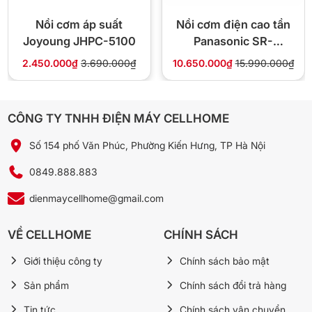
Nồi cơm áp suất
Nồi cơm điện cao tần
Joyoung JHPC-5100
Panasonic SR-
HB184KRA dung tích
2.450.000₫
3.690.000₫
10.650.000₫
15.990.000₫
1.8 lít
CÔNG TY TNHH ĐIỆN MÁY CELLHOME
Số 154 phố Văn Phúc, Phường Kiến Hưng, TP Hà Nội
0849.888.883
dienmaycellhome@gmail.com
VỀ CELLHOME
CHÍNH SÁCH
Giới thiệu công ty
Chính sách bảo mật
Sản phẩm
Chính sách đổi trả hàng
Tin tức
Chính sách vận chuyển