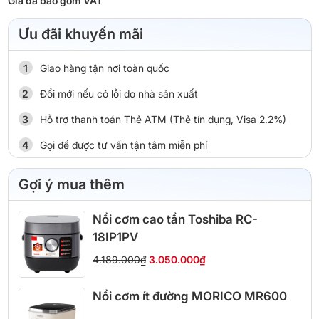
Giá đã bao gồm VAT
Ưu đãi khuyến mãi
Giao hàng tận nơi toàn quốc
Đổi mới nếu có lỗi do nhà sản xuất
Hỗ trợ thanh toán Thẻ ATM (Thẻ tín dụng, Visa 2.2%)
Gọi để được tư vấn tận tâm miễn phí
Gợi ý mua thêm
Nồi cơm cao tần Toshiba RC-
18IP1PV
4.189.000₫
3.050.000₫
Nồi cơm ít đường MORICO MR600