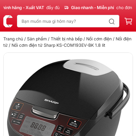
nh hãng - Xuất VAT
đầy đủ
Giao nhanh - Miễn phí
cho đơn 300
Trang chủ
/
Sản phẩm
/
Thiết bị nhà bếp
/
Nồi cơm điện
/
Nồi điện
tử
/ Nồi cơm điện tử Sharp KS-COM193EV-BK 1.8 lít