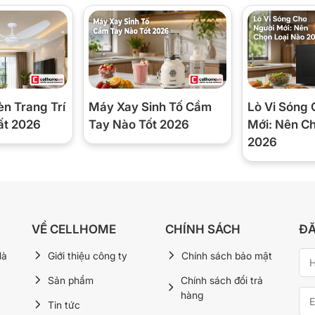
nh
èn Trang Trí
Máy Xay Sinh Tố Cầm
Lò Vi Sóng 
ất 2026
Tay Nào Tốt 2026
Mới: Nên C
2026
àm bánh và nhiều chế độ tự động khác
VỀ CELLHOME
CHÍNH SÁCH
ĐĂ
Hà
Giới thiệu công ty
Chính sách bảo mật
Sản phẩm
Chính sách đổi trả
hàng
Tin tức