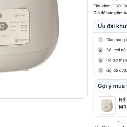
Tiết kiệm: 1.601.
Giá đã bao gồm V
Ưu đãi khu
Giao hàng 
Đổi mới nếu
Hỗ trợ tha
Gọi để đượ
Gợi ý mua
Nồi
MR
Nồi