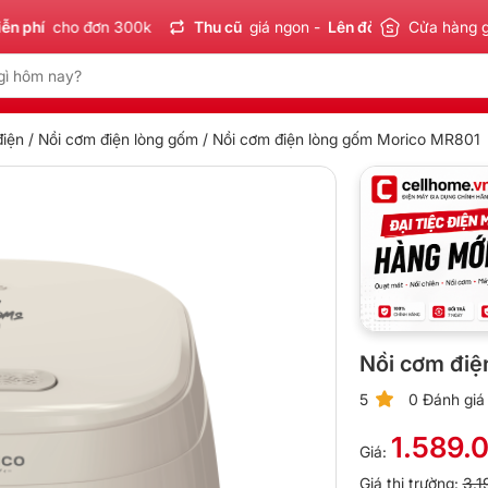
hí
cho đơn 300k
Thu cũ
giá ngon -
Lên đời
tiết kiệm
Cửa hàng 
Sản
điện
/
Nồi cơm điện lòng gốm
/ Nồi cơm điện lòng gốm Morico MR801
Nồi cơm điệ
5
0 Đánh giá
1.589.
Giá:
Giá thị trường:
3.1