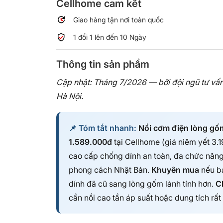
Cellhome cam kết
Giao hàng tận nơi toàn quốc
1 đổi 1 lên đến 10 Ngày
Thông tin sản phẩm
Cập nhật: Tháng 7/2026 — bởi đội ngũ tư vấn 
Hà Nội.
📌 Tóm tắt nhanh:
Nồi cơm điện lòng g
1.589.000đ
tại Cellhome (giá niêm yết 3.
cao cấp chống dính an toàn, đa chức năn
phong cách Nhật Bản.
Khuyên mua
nếu bạ
dính đã cũ sang lòng gốm lành tính hơn.
C
cần nồi cao tần áp suất hoặc dung tích rất 