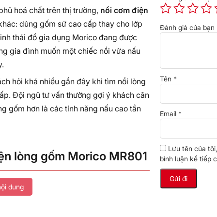
hủ hoá chất trên thị trường,
nồi cơm điện
khác: dùng gốm sứ cao cấp thay cho lớp
Đánh giá của bạn
sinh thái đồ gia dụng Morico đang được
ng gia đình muốn một chiếc nồi vừa nấu
.
Tên
*
h hỏi khá nhiều gần đây khi tìm nồi lòng
ấp. Đội ngũ tư vấn thường gợi ý khách cân
ng gốm hơn là các tính năng nấu cao tần
Email
*
Lưu tên của tôi
iện lòng gốm Morico MR801
bình luận kế tiếp c
ội dung