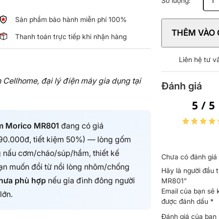
Số lượng:
cơm
điện
Sản phẩm bảo hành miễn phí 100%
lòng
THÊM VÀO 
gốm
Thanh toán trực tiếp khi nhận hàng
Morico
MR801
Liên hệ tư 
số
lượng
Cellhome, đại lý điện máy gia dụng tại
Đánh giá
ốm Morico MR801
đang có giá
190.000đ, tiết kiệm 50%) — lòng gốm
g nấu cơm/cháo/súp/hầm, thiết kế
Chưa có đánh giá 
n muốn đổi từ nồi lòng nhôm/chống
Hãy là người đầu 
hưa phù hợp
nếu gia đình đông người
MR801”
Email của bạn sẽ 
lớn.
được đánh dấu
*
Đánh giá của bạn