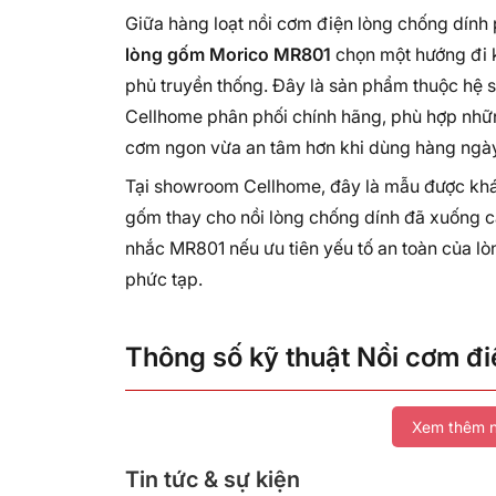
Giữa hàng loạt nồi cơm điện lòng chống dính p
lòng gốm Morico MR801
chọn một hướng đi 
phủ truyền thống. Đây là sản phẩm thuộc hệ 
Cellhome phân phối chính hãng, phù hợp nhữ
cơm ngon vừa an tâm hơn khi dùng hàng ngày
Tại showroom Cellhome, đây là mẫu được khác
gốm thay cho nồi lòng chống dính đã xuống c
nhắc MR801 nếu ưu tiên yếu tố an toàn của lò
phức tạp.
Thông số kỹ thuật Nồi cơm đ
Xem thêm n
Thông số
Chi tiết
Tin tức & sự kiện
Thương hiệu
Morico