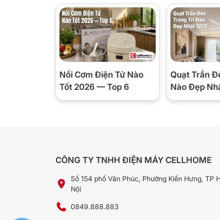
Model
MR801
Chất liệu lòng nồi
Gốm cao cấp chống dí
Dung tích
Đang cập nhật
Nồi Cơm Điện Tử Nào
Quạt Trần Đ
Tốt 2026 — Top 6
Nào Đẹp Nh
Công suất
Đang cập nhật
Điện áp
Đang cập nhật
Chế độ nấu
Cơm, cháo, súp, hầm, l
Xuất xứ
Đang cập nhật
CÔNG TY TNHH ĐIỆN MÁY CELLHOME
Số 154 phố Văn Phúc, Phường Kiến Hưng, TP 
Bảo hành
12 tháng chính hãng
Nội
Giá niêm yết
3.190.000đ
0849.888.883