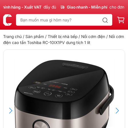
h hãng - Xuất VAT
đầy đủ
Giao nhanh - Miễn phí
cho đơn 300k
Trang chủ
/
Sản phẩm
/
Thiết bị nhà bếp
/
Nồi cơm điện
/ Nồi cơm
điện cao tần Toshiba RC-10IX1PV dung tích 1 lít