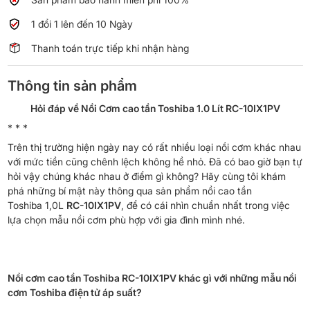
1
lít
1 đổi 1 lên đến 10 Ngày
số
Thanh toán trực tiếp khi nhận hàng
lượng
Thông tin sản phẩm
Hỏi đáp về Nồi Cơm cao tần Toshiba 1.0 Lít RC-10IX1PV
* * *
Trên thị trường hiện ngày nay có rất nhiều loại nồi cơm khác nhau
với mức tiền cũng chênh lệch không hề nhỏ. Đã có bao giờ bạn tự
hỏi vậy chúng khác nhau ở điểm gì không? Hãy cùng tôi khám
phá những bí mật này thông qua sản phẩm nồi cao tần
Toshiba 1,0L
RC-10IX1PV
, để có cái nhìn chuẩn nhất trong việc
lựa chọn mẫu nồi cơm phù hợp với gia đình mình nhé.
Nồi cơm cao tần Toshiba RC-10IX1PV khác gì với những mẫu nồi
cơm Toshiba điện tử áp suất?