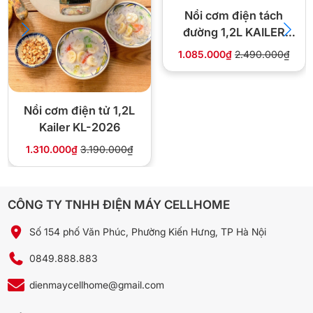
Nồi cơm điện tách
Nồi cơm cao tần Toshiba 1.0L RC-10IX1PV có dễ sử dụng không?
đường 1,2L KAILER
KL-1368
1.085.000₫
2.490.000₫
Nồi cơm điện tử 1,2L
Kailer KL-2026
1.310.000₫
3.190.000₫
CÔNG TY TNHH ĐIỆN MÁY CELLHOME
Số 154 phố Văn Phúc, Phường Kiến Hưng, TP Hà Nội
0849.888.883
dienmaycellhome@gmail.com