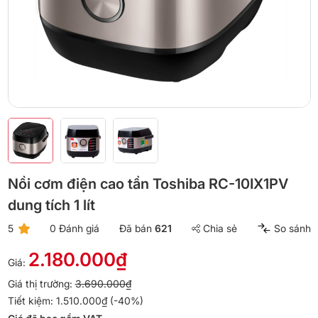
Nồi cơm điện cao tần Toshiba RC-10IX1PV
dung tích 1 lít
5
0 Đánh giá
Đã bán
621
Chia sẻ
So sánh
2.180.000₫
Giá:
Giá thị trường:
3.690.000₫
Tiết kiệm: 1.510.000₫ (-40%)