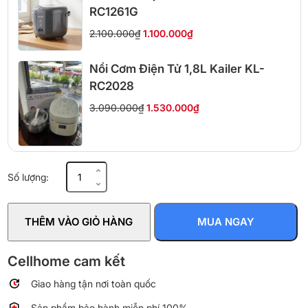
RC1261G
2.100.000₫
1.100.000₫
Nồi Cơm Điện Tử 1,8L Kailer KL-
RC2028
3.090.000₫
1.530.000₫
Nồi
Số lượng:
cơm
điện
cao
THÊM VÀO GIỎ HÀNG
MUA NGAY
tần
Toshiba
RC-
Cellhome cam kết
10IX1PV
Giao hàng tận nơi toàn quốc
dung
tích
Sản phẩm bảo hành miễn phí 100%