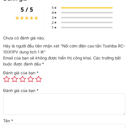
được ra mắt vào năm 2020. là một bước tiến so với các dòng áp
suất điện tử trước đây của Toshiba.
Công nghệ cao tần
(IH)
viết tắt từ
Induction Heating
– công nghệ
đốt nóng trong), hay còn gọi là nồi cơm điện từ.
Nồi cơm điện cao tần
sử dụng công nghệ cảm ứng từ đun nấu
không tiếp xúc
, tức là làm nóng trực tiếp nồi cơm chứ không
Chưa có đánh giá nào.
qua mâm nhiệt (tương tự như cơ chế hoạt động của bếp từ) giúp
Hãy là người đầu tiên nhận xét “Nồi cơm điện cao tần Toshiba RC-
nấu cơm ngon và bảo toàn dưỡng chất trong gạo.
10IX1PV dung tích 1 lít”
Email của bạn sẽ không được hiển thị công khai.
Các trường bắt
buộc được đánh dấu
*
Đánh giá của bạn
*
Đánh giá của bạn
*
Tên
*