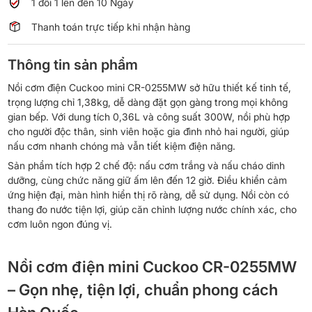
1 đổi 1 lên đến 10 Ngày
lượng
Thanh toán trực tiếp khi nhận hàng
Thông tin sản phẩm
Nồi cơm điện Cuckoo mini CR-0255MW sở hữu thiết kế tinh tế,
trọng lượng chỉ 1,38kg, dễ dàng đặt gọn gàng trong mọi không
gian bếp. Với dung tích 0,36L và công suất 300W, nồi phù hợp
cho người độc thân, sinh viên hoặc gia đình nhỏ hai người, giúp
nấu cơm nhanh chóng mà vẫn tiết kiệm điện năng.
Sản phẩm tích hợp 2 chế độ: nấu cơm trắng và nấu cháo dinh
dưỡng, cùng chức năng giữ ấm lên đến 12 giờ. Điều khiển cảm
ứng hiện đại, màn hình hiển thị rõ ràng, dễ sử dụng. Nồi còn có
thang đo nước tiện lợi, giúp căn chỉnh lượng nước chính xác, cho
cơm luôn ngon đúng vị.
Nồi cơm điện mini Cuckoo CR-0255MW
– Gọn nhẹ, tiện lợi, chuẩn phong cách