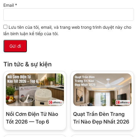
giúp ngăn dòng nước và hơi nước trào ra khi mở nắp. Thiết kế này
Email
*
không chỉ giữ cho khu vực xung quanh luôn sạch sẽ mà còn tăng
tính an toàn khi sử dụng, hạn chế bỏng hơi và đổ tràn trong quá
trình nấu.
Lưu tên của tôi, email, và trang web trong trình duyệt này cho
Với thiết kế tinh tế, thao tác sử dụng đơn giản cùng nhiều tính
lần bình luận kế tiếp của tôi.
năng hữu ích, giữ ấm lâu, dễ dàng di chuyển và an toàn khi sử
dụng, nồi cơm điện Cuckoo mini CR-0255MW chính là lựa chọn lý
tưởng cho những ai yêu thích sự gọn gàng nhưng vẫn đảm bảo
tiện nghi trong từng bữa ăn. Dù bạn sống một mình, là sinh viên
hay cần một chiếc nồi cơm phụ cho gia đình, Cuckoo luôn đáp
Tin tức & sự kiện
ứng trọn vẹn nhu cầu.
Hình ảnh thực tế
Nồi Cơm Điện Tử Nào
Quạt Trần Đèn Trang
Tốt 2026 — Top 6
Trí Nào Đẹp Nhất 2026