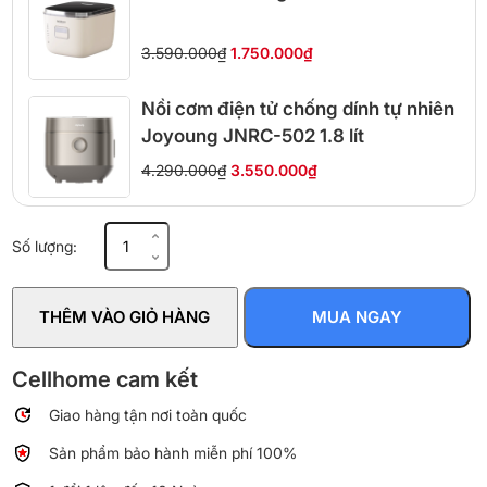
3.590.000₫
1.750.000₫
Nồi cơm điện tử chống dính tự nhiên
Joyoung JNRC-502 1.8 lít
4.290.000₫
3.550.000₫
Nồi
Số lượng:
cơm
điện
Cuckoo
THÊM VÀO GIỎ HÀNG
MUA NGAY
Mini
CR-
0255MW
Cellhome cam kết
dung
Giao hàng tận nơi toàn quốc
tích
0.36
Sản phẩm bảo hành miễn phí 100%
Lít
số