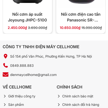
🛒 Xem thêm Nồi Điện Tử tại Cellhome:
Nồi cơm áp suất
Nồi cơm điện cao tần
Nồi cơm điện tử chống dính tự nhiên Joyoung JNRC-502 1.8
Joyoung JHPC-5100
Panasonic SR-
lít
HB184KRA dung tích
Nồi cơm điện cao tần chống dính tự nhiên Joyoung JNRC-
2.450.000₫
3.690.000₫
10.650.000₫
15.990.000₫
1.8 lít
401
Nồi cơm áp suất Joyoung JHPC-5100
Nồi cơm điện cao tần Panasonic SR-HB184KRA dung tích 1.8
CÔNG TY TNHH ĐIỆN MÁY CELLHOME
lít
Số 154 phố Văn Phúc, Phường Kiến Hưng, TP Hà Nội
→ Xem tất cả Nồi Điện Tử chính hãng tại Cellhome
0849.888.883
dienmaycellhome@gmail.com
VỀ CELLHOME
CHÍNH SÁCH
Giới thiệu công ty
Chính sách bảo mật
Sản phẩm
Chính sách đổi trả hàng