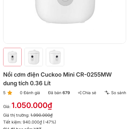
Nồi cơm điện Cuckoo Mini CR-0255MW
dung tích 0.36 Lít
5
0 Đánh giá
Đã bán
679
Chia sẻ
So sánh
1.050.000₫
Giá:
Giá thị trường:
1.990.000₫
Tiết kiệm: 940.000₫ (-47%)