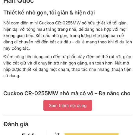
Hàn Quốc
Thiết kế nhỏ gọn, tối giản & hiện đại
Nồi cơm điện mini Cuckoo CR-0255MW sở hữu thiết kế tối giản,
hiện đại với tông màu trắng trang nhã, dễ dàng hòa hợp với mọi
không gian bếp. Kết cấu nhỏ gọn, trọng lượng nhẹ giúp bạn dễ
dàng di chuyển nồi đến bất cứ đâu – dù là mang theo khi đi du lịch
hay công tác.
Điểm cộng tiện dụng còn đến từ phần dây điện có thể rút rời, giúp
việc cất giữ và di chuyển trở nên gọn gàng, an toàn hơn. Nút mở
nắp được thiết kế dạng một chạm, thao tác nhẹ nhàng, thuận tiện
sử dụng.
Cuckoo CR-0255MW nhỏ mà có võ – Đa năng cho
bữa ăn hàng ngày
Xem thêm nội dung
Cuckoo CR-0255MW tuy nhỏ gọn nhưng hoạt động mạnh mẽ với
công suất 300W, không chỉ nấu cơm ngon mà còn có thể đun,
Đánh giá
hầm linh hoạt. Sản phẩm tích hợp hai chế độ nấu tiện lợi: nấu cơm
trắng và nấu cháo dinh dưỡng, đáp ứng nhu cầu ăn uống đa dạng