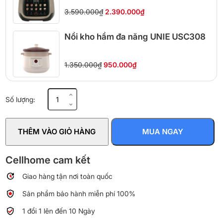
3.590.000₫
2.390.000₫
Nồi kho hầm đa năng UNIE USC308
1.350.000₫
950.000₫
Nồi
Số lượng:
chưng
yến
Homepro
THÊM VÀO GIỎ HÀNG
MUA NGAY
HP-
7M
số
Cellhome cam kết
lượng
Giao hàng tận nơi toàn quốc
Sản phẩm bảo hành miễn phí 100%
1 đổi 1 lên đến 10 Ngày