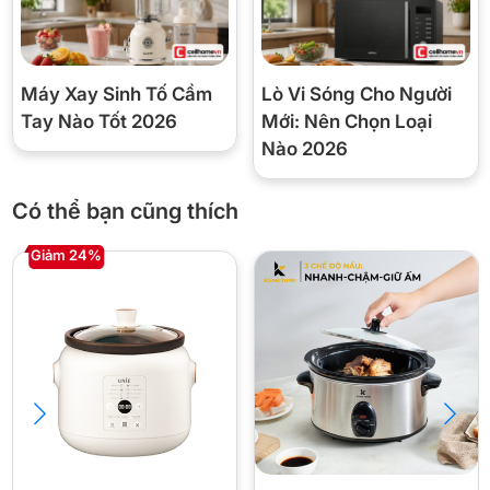
Chất liệu thân
Nhựa cao cấp
Chất liệu lòng
Sứ Ceramic phủ chống dính
Máy Xay Sinh Tố Cầm
Lò Vi Sóng Cho Người
Tay Nào Tốt 2026
Mới: Nên Chọn Loại
Bộ phận đốt
Đĩa nhiệt
Nào 2026
Bảng điều khiển
Điện tử
Có thể bạn cũng thích
Chưng yến / nấu cháo / nấu chè /
Chức năng
làm sữa chua
Giảm 24%
Bảo hành
12 tháng chính hãng
🏪 Vì sao nên mua Homepro HP-7M tại
Cellhome?