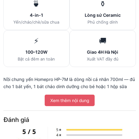
🍵
⚱️
4-in-1
Lòng sứ Ceramic
Yến/cháo/chè/sữa chua
Phủ chống dính
⚡
🚚
100–120W
Giao 4H Hà Nội
Bật cả đêm an toàn
Xuất VAT đầy đủ
Nồi chưng yến Homepro HP-7M là dòng nồi cá nhân 700ml — đủ
cho 1 bát yến, 1 bát cháo dinh dưỡng cho bé hoặc 1 hộp sữa
chua tự làm. Bảng điều khiển điện tử có nhiều chế độ, công suất
Xem thêm nội dung
thấp 100–120W chạy tiết kiệm điện và an toàn cho cả buổi tối.
Đánh giá
🍵 4 chức năng dùng được những
món nào?