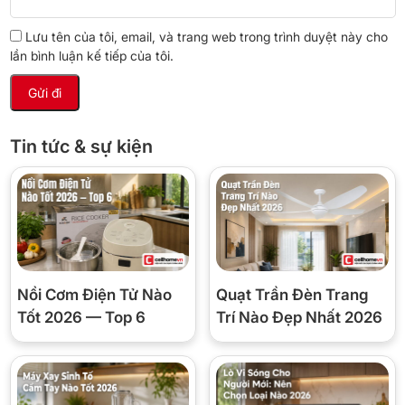
🛡️ Bật qua đêm có an toàn không?
Lưu tên của tôi, email, và trang web trong trình duyệt này cho
Nồi chưng yến thiết kế để chạy ở nhiệt độ thấp ổn định — an
lần bình luận kế tiếp của tôi.
toàn để chạy 8–10 tiếng. Lòng sứ Ceramic không sinh chất độc
hại kể cả khi tiếp xúc nhiệt cao lâu.
Vẫn nên đặt nồi cách rèm cửa hoặc vật dễ cháy ít nhất 30cm để
chắc chắn.
Tin tức & sự kiện
📋 Thông số kỹ thuật
Thương hiệu
Homepro (Thái Lan)
Mã model
HP-7M
Nồi Cơm Điện Tử Nào
Quạt Trần Đèn Trang
Dung tích
700ml
Tốt 2026 — Top 6
Trí Nào Đẹp Nhất 2026
Đường kính thố
9cm × cao 7cm
Công suất
100 – 120W