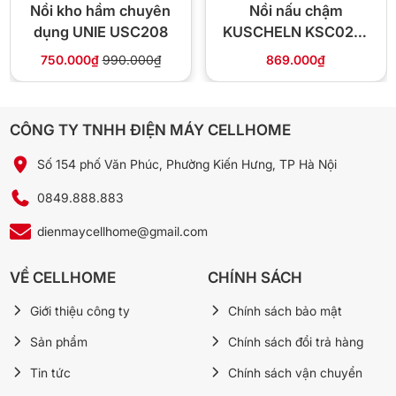
✅
Chính hãng 100%
— xuất hoá đơn VAT đầy đủ, có tem
Nồi kho hầm chuyên
Nồi nấu chậm
niêm phong.
dụng UNIE USC208
KUSCHELN KSC023-
⚡
Giao 4H nội thành Hà Nội
— freeship đơn từ 300.000đ.
02-3.5 3.5 lít
750.000₫
990.000₫
869.000₫
🔄
Đổi trả 10 ngày
nếu lỗi nhà sản xuất.
💰
Giá tốt: 550.000đ
890.000đ
-38%
CÔNG TY TNHH ĐIỆN MÁY CELLHOME
📞 Gọi 0849.888.883
💬 Chat Zalo
Số 154 phố Văn Phúc, Phường Kiến Hưng, TP Hà Nội
0849.888.883
dienmaycellhome@gmail.com
❓ Câu hỏi thường gặp
VỀ CELLHOME
CHÍNH SÁCH
Sữa chua tự làm có ngon không?
Giới thiệu công ty
Chính sách bảo mật
Có — đổ sữa + men cái vào lòng nồi, ủ 6–8 tiếng là sữa
đông; bảo quản tủ lạnh dùng 5–7 ngày.
Sản phẩm
Chính sách đổi trả hàng
Tin tức
Chính sách vận chuyển
700ml có đủ chưng yến cho 2 người?