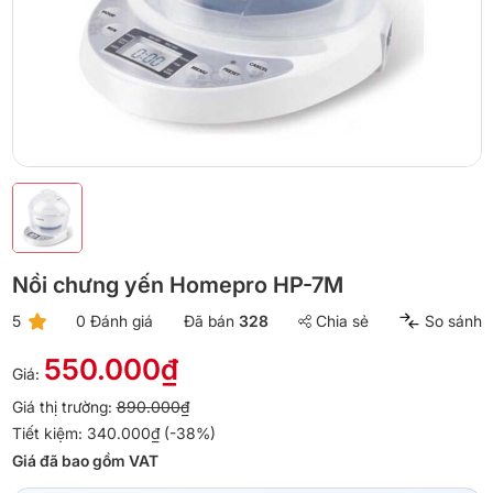
Nồi chưng yến Homepro HP-7M
5
0 Đánh giá
Đã bán
328
Chia sẻ
So sánh
550.000₫
Giá:
Giá thị trường:
890.000₫
Tiết kiệm: 340.000₫ (-38%)
Giá đã bao gồm VAT