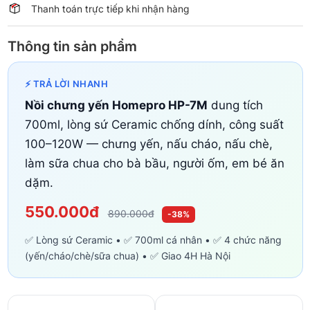
Thanh toán trực tiếp khi nhận hàng
Thông tin sản phẩm
⚡ TRẢ LỜI NHANH
Nồi chưng yến Homepro HP-7M
dung tích
700ml, lòng sứ Ceramic chống dính, công suất
100–120W — chưng yến, nấu cháo, nấu chè,
làm sữa chua cho bà bầu, người ốm, em bé ăn
dặm.
550.000đ
890.000đ
-38%
✅ Lòng sứ Ceramic • ✅ 700ml cá nhân • ✅ 4 chức năng
(yến/cháo/chè/sữa chua) • ✅ Giao 4H Hà Nội