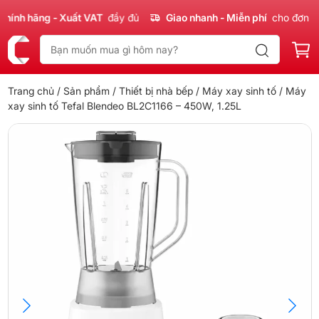
nh hãng - Xuất VAT
đầy đủ
Giao nhanh - Miễn phí
cho đơn 300
Trang chủ
/
Sản phẩm
/
Thiết bị nhà bếp
/
Máy xay sinh tố
/ Máy
xay sinh tố Tefal Blendeo BL2C1166 – 450W, 1.25L