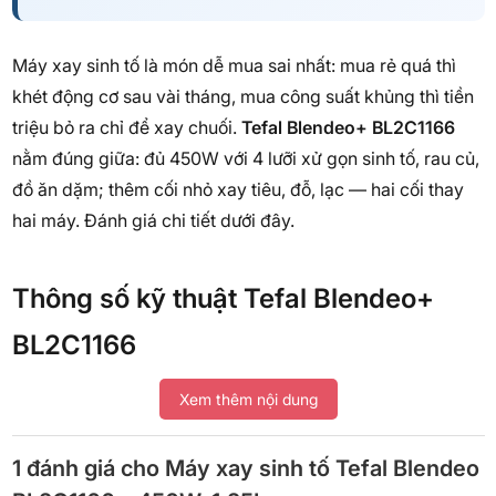
Máy xay sinh tố là món dễ mua sai nhất: mua rẻ quá thì
khét động cơ sau vài tháng, mua công suất khủng thì tiền
triệu bỏ ra chỉ để xay chuối.
Tefal Blendeo+ BL2C1166
nằm đúng giữa: đủ 450W với 4 lưỡi xử gọn sinh tố, rau củ,
đồ ăn dặm; thêm cối nhỏ xay tiêu, đỗ, lạc — hai cối thay
hai máy. Đánh giá chi tiết dưới đây.
Thông số kỹ thuật Tefal Blendeo+
BL2C1166
Xem thêm nội dung
Thông số
Chi tiết
1 đánh giá cho
Máy xay sinh tố Tefal Blendeo
Công suất
450W