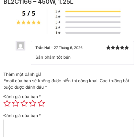
BL2C1166 – 450W, 1.25L
Cối xay chính
Cối nhựa lớn 1.25L — sinh tố, rau
củ quả
Cối phụ
Cối nhỏ xay tiêu, đồ khô, gia vị
Lưỡi dao
4 cánh thép không gỉ
Trần Hải
–
27 Tháng 6, 2026
Được xếp
Sản phẩm tốt bền
hạng
5
5
Tốc độ
2 tốc độ + chế độ nhồi (pulse)
sao
Chức năng
Xay sinh tố, rau củ quả, đồ khô
Thêm một đánh giá
Email của bạn sẽ không được hiển thị công khai.
Các trường bắt
lượng nhỏ
buộc được đánh dấu
*
Thương hiệu
Tefal — tập đoàn Groupe SEB
Đánh giá của bạn
*
(Pháp)
Đánh giá của bạn
*
Bảo hành
Chính hãng Tefal
Giá tại Cellhome
1.090.000đ
, đã gồm VAT