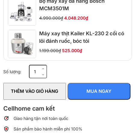
Bộ máy xay đa năng Bosch
MCM3501M
4.990.000₫
4.048.200₫
Máy xay thịt Kailer KL-230 2 cối có
lõi đánh ruốc, bóc tỏi
1.199.000₫
525.000₫
Máy
Số lượng:
xay
sinh
tố
THÊM VÀO GIỎ HÀNG
MUA NGAY
Tefal
Blendeo
BL2C1166
Cellhome cam kết
–
Giao hàng tận nơi toàn quốc
450W,
1.25L
Sản phẩm bảo hành miễn phí 100%
số