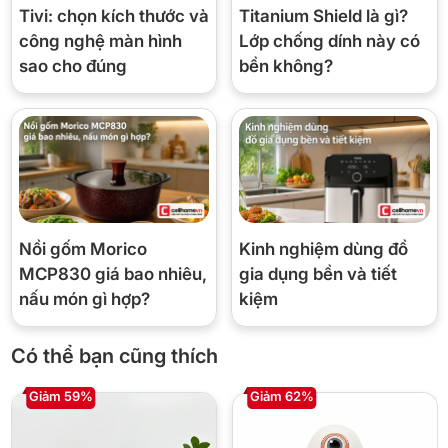
Tivi: chọn kích thước và
Titanium Shield là gì?
công nghệ màn hình
Lớp chống dính này có
3. 2 tốc độ + nhồi — kiểm soát độ mịn theo
sao cho đúng
bền không?
món
Nhấn nhồi (pulse) từng nhịp để xay thô rau củ nấu canh,
giữ tốc độ 2 liên tục cho sinh tố mịn mượt — thao tác đơn
giản, người lớn tuổi dùng được ngay.
Ưu — nhược điểm thực tế
Nồi gốm Morico
Kinh nghiệm dùng đồ
MCP830 giá bao nhiêu,
gia dụng bền và tiết
nấu món gì hợp?
kiệm
✔ Ưu điểm
Có thể bạn cũng thích
Cối 1.25L xay một mẻ cho cả nhà
Giảm 59%
Giảm 62%
Kèm cối xay tiêu/đồ khô — 2 cối thay 2 máy
4 lưỡi thép + 2 tốc độ + nhồi, dễ dùng