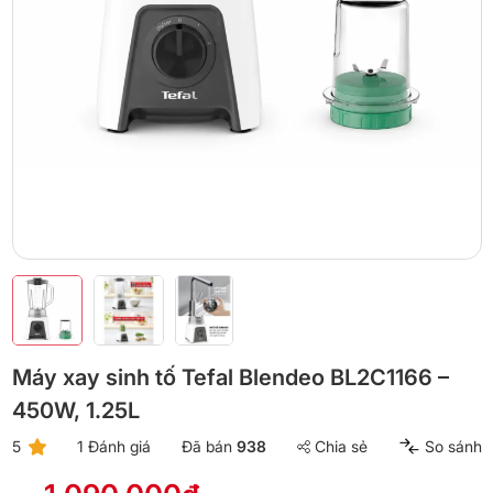
Máy xay sinh tố Tefal Blendeo BL2C1166 –
450W, 1.25L
5
1 Đánh giá
Đã bán
938
Chia sẻ
So sánh