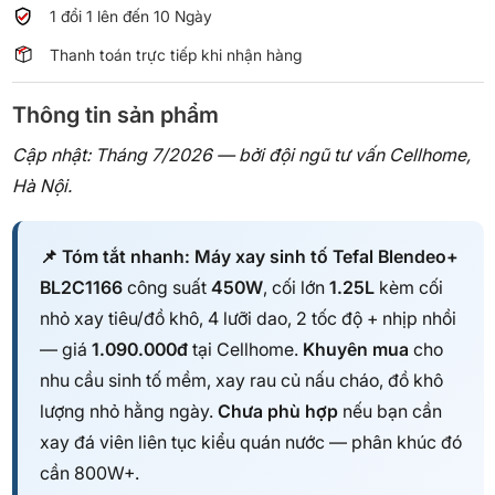
lượng
1 đổi 1 lên đến 10 Ngày
Thanh toán trực tiếp khi nhận hàng
Thông tin sản phẩm
Cập nhật: Tháng 7/2026 — bởi đội ngũ tư vấn Cellhome,
Hà Nội.
📌 Tóm tắt nhanh:
Máy xay sinh tố Tefal Blendeo+
BL2C1166
công suất
450W
, cối lớn
1.25L
kèm cối
nhỏ xay tiêu/đồ khô, 4 lưỡi dao, 2 tốc độ + nhịp nhồi
— giá
1.090.000đ
tại Cellhome.
Khuyên mua
cho
nhu cầu sinh tố mềm, xay rau củ nấu cháo, đồ khô
lượng nhỏ hằng ngày.
Chưa phù hợp
nếu bạn cần
xay đá viên liên tục kiểu quán nước — phân khúc đó
cần 800W+.