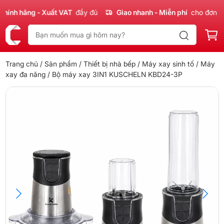
nh hãng - Xuất VAT
đầy đủ
Giao nhanh - Miễn phí
cho đơn 300
Trang chủ
/
Sản phẩm
/
Thiết bị nhà bếp
/
Máy xay sinh tố
/
Máy
xay đa năng
/ Bộ máy xay 3IN1 KUSCHELN KBD24-3P