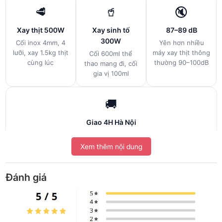
🥩
🥤
🔇
Xay thịt 500W
Xay sinh tố
87–89 dB
300W
Cối inox 4mm, 4
Yên hơn nhiều
lưỡi, xay 1.5kg thịt
máy xay thịt thông
Cối 600ml thể
cùng lúc
thường 90–100dB
thao mang đi, cối
gia vị 100ml
🚚
Giao 4H Hà Nội
Chính hãng KUSCHELN, xuất hóa đơn VAT
Xem thêm nội dung
Thường một căn bếp đầy đủ cần 3 thiết bị riêng: máy xay
Đánh giá
thịt, máy xay sinh tố và máy xay gia vị — tốn tiền, tốn chỗ và
tốn điện riêng mỗi lần dùng. KUSCHELN KBD24-3P gộp cả
3 vào một thân máy với 2 động cơ đồng nguyên chất riêng
biệt: động cơ 500W chuyên xay thịt (không dùng chung