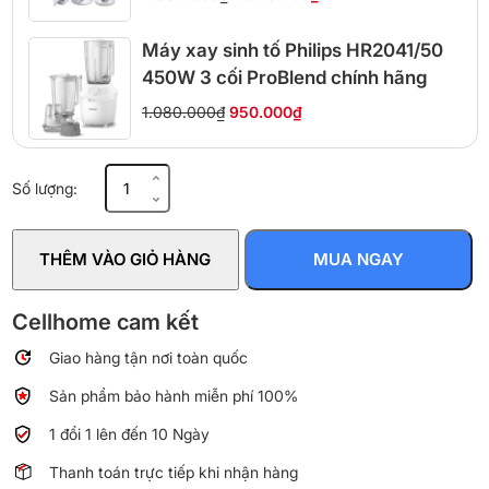
Máy xay sinh tố Philips HR2041/50
450W 3 cối ProBlend chính hãng
1.080.000₫
950.000₫
Bộ
Số lượng:
máy
xay
3IN1
THÊM VÀO GIỎ HÀNG
MUA NGAY
KUSCHELN
KBD24-
3P
Cellhome cam kết
số
Giao hàng tận nơi toàn quốc
lượng
Sản phẩm bảo hành miễn phí 100%
1 đổi 1 lên đến 10 Ngày
Thanh toán trực tiếp khi nhận hàng