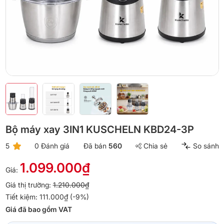
Bộ máy xay 3IN1 KUSCHELN KBD24-3P
5
0 Đánh giá
Đã bán
560
Chia sẻ
So sánh
1.099.000₫
Giá:
Giá thị trường:
1.210.000₫
Tiết kiệm: 111.000₫ (-9%)
Giá đã bao gồm VAT