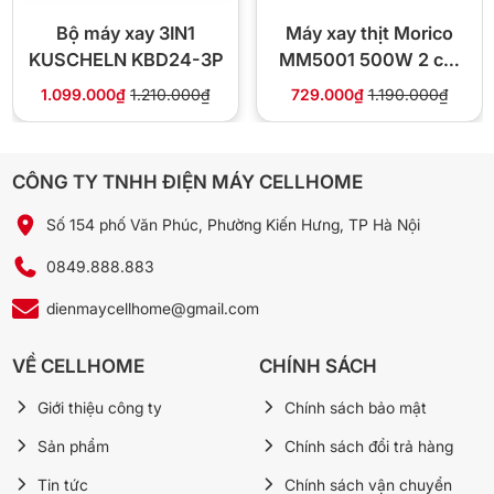
xay gia vị
Bộ máy xay 3IN1
Máy xay thịt Morico
Động cơ xay thịt
500W, đồng nguyên chất
KUSCHELN KBD24-3P
MM5001 500W 2 cối
(Inox 3L + Thủy tinh
1.099.000₫
1.210.000₫
729.000₫
1.190.000₫
Động cơ xay sinh tố
300W, đồng nguyên chất
2L)
Inox dày 4mm, dung tích 2L, 4
Cối xay thịt
lưỡi dao thép không gỉ, xay 1.5kg
CÔNG TY TNHH ĐIỆN MÁY CELLHOME
thịt/lần
Số 154 phố Văn Phúc, Phường Kiến Hưng, TP Hà Nội
PP cao cấp 600ml, nắp thể thao,
Cối xay sinh tố
0849.888.883
4 lưỡi dao inox
dienmaycellhome@gmail.com
PP cao cấp 100ml, 2 lưỡi dao
Cối xay gia vị
inox
VỀ CELLHOME
CHÍNH SÁCH
Độ ồn
87–89 dB
Giới thiệu công ty
Chính sách bảo mật
Rơ-le bảo vệ quá tải, tự tắt khi
An toàn
Sản phẩm
Chính sách đổi trả hàng
quá nhiệt
Tin tức
Chính sách vận chuyển