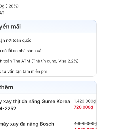
00₫ (-28%)
AT
yến mãi
tận nơi toàn quốc
 có lỗi do nhà sản xuất
nh toán Thẻ ATM (Thẻ tín dụng, Visa 2.2%)
c tư vấn tận tâm miễn phí
 thêm
 xay thịt đa năng Gume Korea
1.420.000₫
720.000₫
M-2252
máy xay đa năng Bosch
4.990.000₫