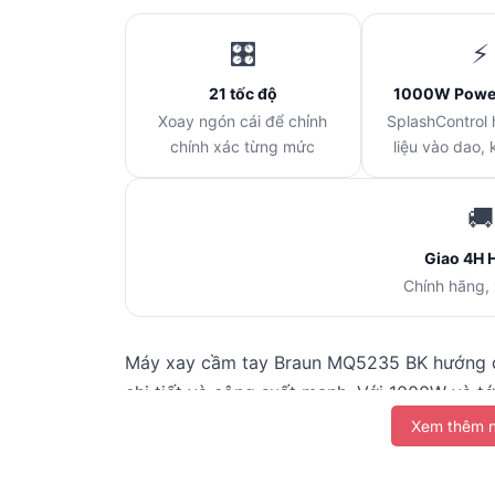
🎛️
⚡
21 tốc độ
1000W Power
Xoay ngón cái để chỉnh
SplashControl
chính xác từng mức
liệu vào dao,
🚚
Giao 4H 
Chính hãng,
Máy xay cầm tay Braun MQ5235 BK hướng đ
chi tiết và công suất mạnh. Với 1000W và tớ
nhẹ đến xay nhuyễn đặc. Hệ thống EasyClic
Xem thêm n
trứng, cối xay, cốc đong) biến máy thành th