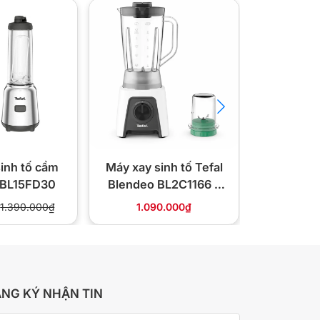
Giảm 47%
inh tố cầm
Máy xay sinh tố Tefal
Máy xay 
l BL15FD30
Blendeo BL2C1166 –
tay Tefa
450W, 1.25L
1.390.000₫
1.090.000₫
1.050.000
NG KÝ NHẬN TIN