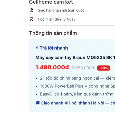
Cellhome cam kết
Giao hàng tận nơi toàn quốc
1 đổi 1 lên đến 10 Ngày
Thông tin sản phẩm
⚡ Trả lời nhanh
Máy xay cầm tay Braun MQ5235 BK
1.490.000đ
2.080.000đ
-28%
21 tốc độ chỉnh bằng ngón cái — kiểm 
1000W PowerBell Plus + công nghệ Sp
EasyClick 1 bấm, kèm que đánh trứng 
🚚 Giao nhanh 4H nội thành Hà Nội — c