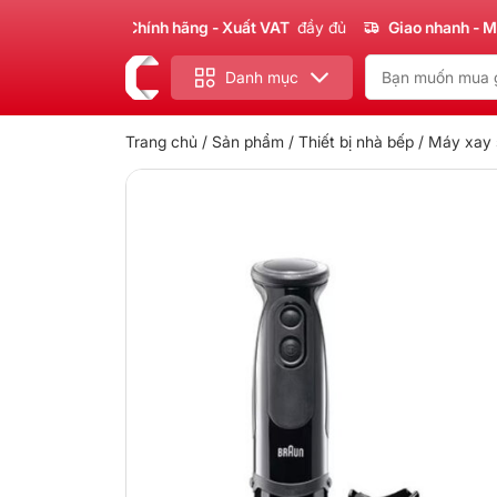
Sản phẩm
Chính hãng - Xuất VAT
đầy đủ
Giao nhanh - Miễn ph
Danh mục
Trang chủ
/
Sản phẩm
/
Thiết bị nhà bếp
/
Máy xay s