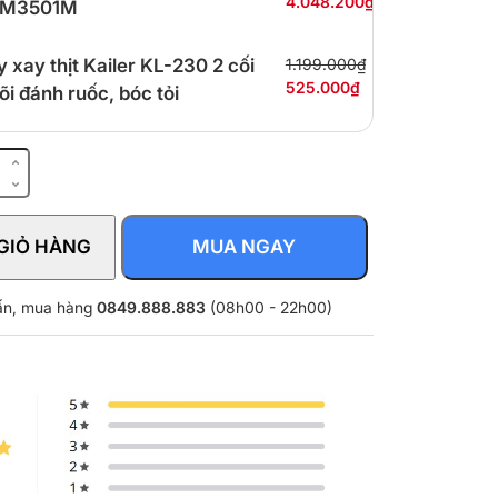
4.048.200₫
M3501M
 xay thịt Kailer KL-230 2 cối
1.199.000₫
525.000₫
lõi đánh ruốc, bóc tỏi
GIỎ HÀNG
MUA NGAY
vấn, mua hàng
0849.888.883
(08h00 - 22h00)