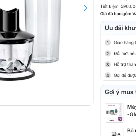
Tiết kiệm: 590.0
Giá đã bao gồm V
Ưu đãi khu
Giao hàng 
Đổi mới nếu
Hỗ trợ tha
Gọi để đượ
Gợi ý mua
Máy
-G
Bộ 