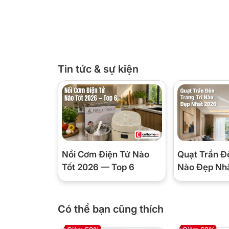
🆚 21 tốc độ khác gì máy 2–3
Với máy 2–3 tốc độ, bạn chỉ có “chậm”, “nha
ngón cái, bạn điều chỉnh mượt theo từng lo
salsa, hay đánh kem đến độ mong muốn mà 
Tin tức & sự kiện
💦 SplashControl chống bắn t
Thiết kế PowerBell Plus tạo lực hút kéo ngu
ngoài, nhờ đó hạn chế bắn tóe lên thành nồi
này giúp bếp sạch hơn và an toàn hơn.
Nồi Cơm Điện Tử Nào
Quạt Trần Đ
Tốt 2026 — Top 6
Nào Đẹp Nh
💡 Dùng máy tốn bao nhiêu đ
Với 1000W, mỗi lần xay 3–5 phút tiêu tốn k
Có thể bạn cũng thích
theo giá điện tham khảo 2.500đ/số. Dùng hằ