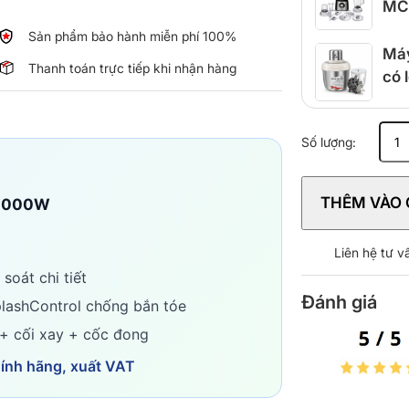
MC
Sản phẩm bảo hành miễn phí 100%
Máy
Thanh toán trực tiếp khi nhận hàng
có 
Máy
Số lượng:
xay
cầm
tay
THÊM VÀO 
 1000W
Braun
MQ5235
BK
Liên hệ tư 
1000W
soát chi tiết
số
Đánh giá
lượng
lashControl chống bắn tóe
+ cối xay + cốc đong
hính hãng, xuất VAT