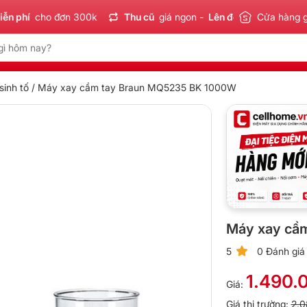
í
cho đơn 300k
Thu cũ
giá ngon -
Lên đời
tiết kiệm
Cửa hàng 
Sản 
inh tố
/ Máy xay cầm tay Braun MQ5235 BK 1000W
Máy xay cầ
5
0 Đánh giá
1.490.
Giá:
Giá thị trường:
2.0