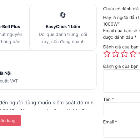
Chưa có đánh giá 
🔄
Hãy là người đầu
1000W”
Bell Plus
EasyClick 1 bấm
Email của bạn sẽ 
 hút nguyên
Đổi que đánh trứng, cối
được đánh dấu
*
 không bắn
xay, cốc đong nhanh
Đánh giá của bạn
Đánh giá của bạn
Hà Nội
 xuất VAT
Tên
*
ến người dùng muốn kiểm soát độ mịn
i 21 tốc độ, máy xử lý được từ khuấy
k cùng bộ phụ kiện đầy đủ (que đánh
ội dung
Email
*
iết bị đa năng cho cả bếp.