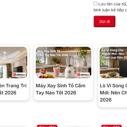
Lưu tên của tôi
 tốc độ thông thường?
bình luận kế tiếp c
nh” và Turbo. Với 21 tốc độ chỉnh bằng
ại thực phẩm — xay mịn súp, giữ kết cấu
không bị quá tay.
óe hoạt động ra sao?
yên liệu vào tâm dao thay vì đẩy ra
 và tay. Khi xay súp nóng hay sốt, điều
èn Trang Trí
Máy Xay Sinh Tố Cầm
Lò Vi Sóng 
ất 2026
Tay Nào Tốt 2026
Mới: Nên C
2026
iện?
hoảng 0,05–0,08 số điện, tức 125–210đ
ng ngày cả tháng cũng chỉ vài nghìn