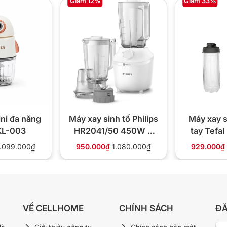
Giảm 12%
Giảm 33%
Q5235 BK MultiQuick
ộ (chỉnh bằng ngón cái)
ni đa năng
Máy xay sinh tố Philips
Máy xay s
 KL-003
HR2041/50 450W 3
tay Tefa
l Plus + SplashControl
cối ProBlend chính
1.099.000₫
950.000₫
1.080.000₫
929.000₫
hãng
k (bấm 1 nút)
 trứng + cối xay + cốc đong
0đ (gốc 2.080.000đ, -28%)
VỀ CELLHOME
CHÍNH SÁCH
ĐĂ