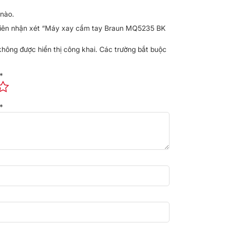
nào.
 tiên nhận xét “Máy xay cầm tay Braun MQ5235 BK
không được hiển thị công khai.
Các trường bắt buộc
*
*