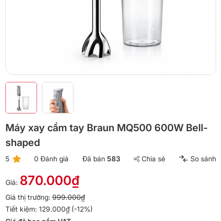
Máy xay cầm tay Braun MQ500 600W Bell-
shaped
5
0 Đánh giá
Đã bán
583
Chia sẻ
So sánh
870.000₫
Giá:
Giá thị trường:
999.000₫
Tiết kiệm: 129.000₫ (-12%)