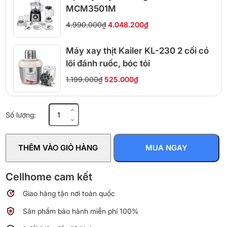
MCM3501M
4.990.000₫
4.048.200₫
Máy xay thịt Kailer KL-230 2 cối có
lõi đánh ruốc, bóc tỏi
1.199.000₫
525.000₫
Máy
Số lượng:
xay
cầm
tay
THÊM VÀO GIỎ HÀNG
MUA NGAY
Braun
MQ500
600W
Cellhome cam kết
Bell-
Giao hàng tận nơi toàn quốc
shaped
số
Sản phẩm bảo hành miễn phí 100%
lượng