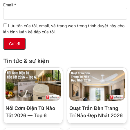
Email
*
Thân máy chỉ 0,67kg — nhẹ nhất dòng MultiQuick —
nên cầm lâu không mỏi tay, phù hợp cả người lớn tuổi.
Việc điều khiển cũng đơn giản: bấm giữ nút Turbo khi
Lưu tên của tôi, email, và trang web trong trình duyệt này cho
cần mạnh hơn, thả ra là dừng.
lần bình luận kế tiếp của tôi.
🧹 Vệ sinh máy có nhanh không?
Tin tức & sự kiện
Đầu xay tháo rời, chỉ cần nhúng vào cốc nước rồi bật
Turbo khoảng 10 giây là sạch. Thân máy chứa động cơ
chỉ lau bằng khăn ẩm, không nhúng nước.
📋 Thông số kỹ thuật
Nồi Cơm Điện Tử Nào
Quạt Trần Đèn Trang
Thương hiệu /
Tốt 2026 — Top 6
Trí Nào Đẹp Nhất 2026
Braun MQ500 MultiQuick 5
Model