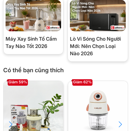
Công suất
600W
Tốc độ
1 tốc độ + Turbo
Lưỡi dao
Bell-shaped độc quyền
Máy Xay Sinh Tố Cầm
Lò Vi Sóng Cho Người
Trọng lượng thân
Tay Nào Tốt 2026
Mới: Nên Chọn Loại
~0,67kg
máy
Nào 2026
Vệ sinh
Đầu xay tháo rời, rửa dưới vòi
Có thể bạn cũng thích
Giá tham khảo
870.000đ (gốc 999.000đ, -13%)
Giảm 59%
Giảm 62%
🏪 Vì sao mua tại Cellhome?
✅ Chính hãng 100%, xuất hóa đơn VAT