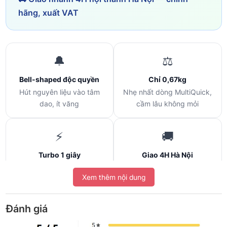
hãng, xuất VAT
🔔
⚖️
Bell-shaped độc quyền
Chỉ 0,67kg
Hút nguyên liệu vào tâm
Nhẹ nhất dòng MultiQuick,
dao, ít văng
cầm lâu không mỏi
⚡
🚚
Turbo 1 giây
Giao 4H Hà Nội
Giữ nút khi gặp nguyên liệu
Chính hãng, xuất VAT
Xem thêm nội dung
đặc hơn
Đánh giá
Máy xay cầm tay Braun MQ500 là bản “điểm vào” của