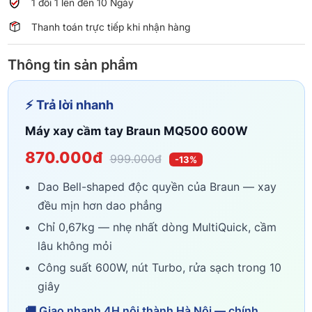
1 đổi 1 lên đến 10 Ngày
Thanh toán trực tiếp khi nhận hàng
Thông tin sản phẩm
⚡ Trả lời nhanh
Máy xay cầm tay Braun MQ500 600W
870.000đ
999.000đ
-13%
Dao Bell-shaped độc quyền của Braun — xay
đều mịn hơn dao phẳng
Chỉ 0,67kg — nhẹ nhất dòng MultiQuick, cầm
lâu không mỏi
Công suất 600W, nút Turbo, rửa sạch trong 10
giây
🚚 Giao nhanh 4H nội thành Hà Nội — chính