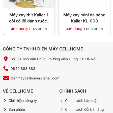
⚡ Giao nhanh 4H nội thành Hà Nội, freeship đơn
từ 300k
Máy xay thịt Kailer 1
Máy xay mini đa năng
🔄 Đổi trả trong 10 ngày nếu lỗi nhà sản xuất
cối có lõi đánh ruốc,
Kailer KL-003
bóc tỏi – KL228
870.000đ
465.000₫
1.145.000₫
415.000₫
1.099.000₫
💰 Giá ưu đãi:
999.000đ
-13%
📞 Gọi 0849.888.883
💬 Chat Zalo
CÔNG TY TNHH ĐIỆN MÁY CELLHOME
Số 154 phố Văn Phúc, Phường Kiến Hưng, TP Hà Nội
0849.888.883
❓ Câu hỏi thường gặp
dienmaycellhome@gmail.com
MQ500 có que đánh trứng không?
VỀ CELLHOME
CHÍNH SÁCH
MQ500 là bản cơ bản tập trung vào đầu xay. Nếu
Giới thiệu công ty
Chính sách bảo mật
cần que đánh trứng và cối xay kèm, bạn có thể
tham khảo bản MQ535 hoặc MQ5235.
Sản phẩm
Chính sách đổi trả hàng