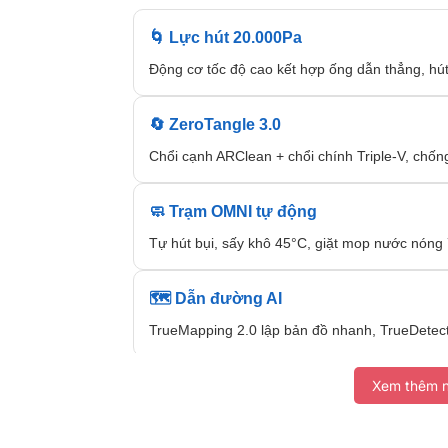
🌀 Lực hút 20.000Pa
Động cơ tốc độ cao kết hợp ống dẫn thẳng, hút
🔄 ZeroTangle 3.0
Chổi cạnh ARClean + chổi chính Triple-V, chống
🧼 Trạm OMNI tự động
Tự hút bụi, sấy khô 45°C, giặt mop nước nóng 
🗺️ Dẫn đường AI
TrueMapping 2.0 lập bản đồ nhanh, TrueDetect 
🧹 Lau cạnh TruEdge 2.0
Xem thêm n
Mop mở rộng liên tục, lau sát góc và cạnh tườn