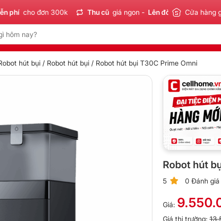
cho đơn 300k
Thu cũ
giá ngon -
Lên đời
tiết kiệm
Cửa hàng 
Sản p
Robot hút bụi
/
Robot hút bụi
/ Robot hút bụi T30C Prime Omni
Robot hút b
5
0 Đánh giá
9.550.
Giá:
Giá thị trường:
13.