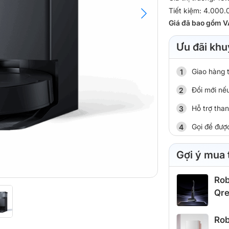
Tiết kiệm: 4.000
Giá đã bao gồm V
Ưu đãi khu
Giao hàng 
Đổi mới nếu
Hỗ trợ tha
Gọi để đượ
Gợi ý mua
Rob
Qre
Rob