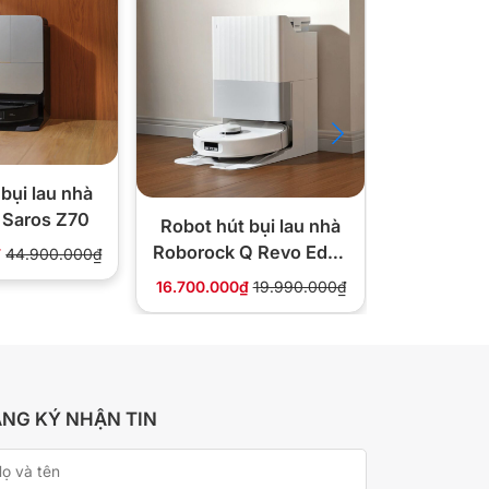
bụi lau nhà
Robot hút
 Saros Z70
Roborock
Robot hút bụi lau nhà
Roborock Q Revo Edge
₫
44.900.000₫
22.990.000
5V1
16.700.000₫
19.990.000₫
NG KÝ NHẬN TIN