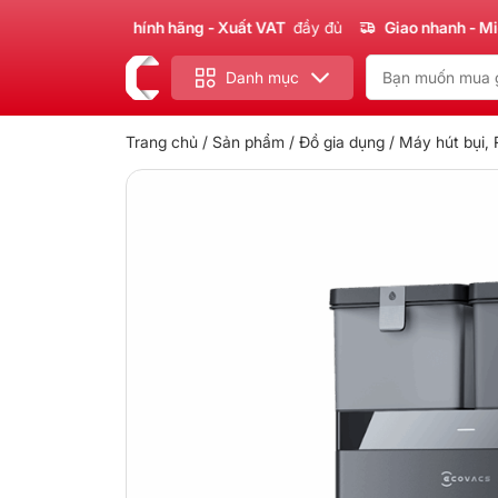
ản phẩm
Chính hãng - Xuất VAT
đầy đủ
Giao nhanh - Miễn phí
Danh mục
Trang chủ
/
Sản phẩm
/
Đồ gia dụng
/
Máy hút bụi, 