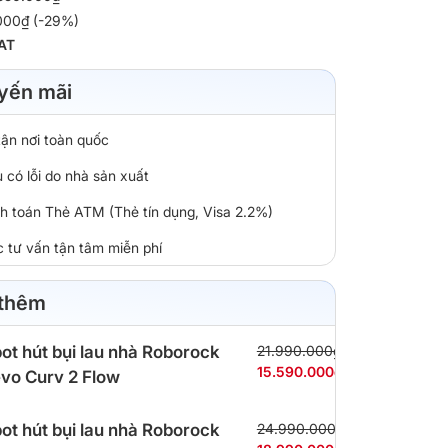
.000₫ (-29%)
AT
yến mãi
tận nơi toàn quốc
 có lỗi do nhà sản xuất
nh toán Thẻ ATM (Thẻ tín dụng, Visa 2.2%)
c tư vấn tận tâm miễn phí
 thêm
ot hút bụi lau nhà Roborock
21.990.000₫
15.590.000₫
vo Curv 2 Flow
ot hút bụi lau nhà Roborock
24.990.000₫