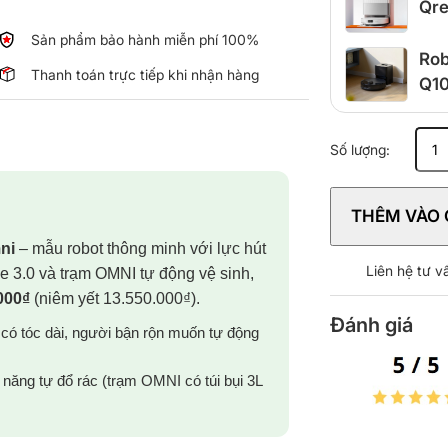
Qre
Sản phẩm bảo hành miễn phí 100%
Rob
Thanh toán trực tiếp khi nhận hàng
Q10
Robot
Số lượng:
hút
bụi
T30C
THÊM VÀO 
Prime
Omni
ni
– mẫu robot thông minh với lực hút
số
Liên hệ tư 
 3.0 và trạm OMNI tự động vệ sinh,
lượng
000₫
(niêm yết 13.550.000₫).
Đánh giá
 có tóc dài, người bận rộn muốn tự động
năng tự đổ rác (trạm OMNI có túi bụi 3L