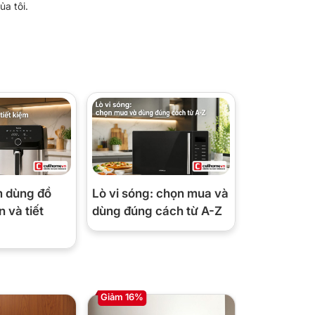
ủa tôi.
m dùng đồ
Lò vi sóng: chọn mua và
 và tiết
dùng đúng cách từ A-Z
Giảm 16%
Giảm 36%