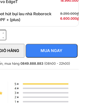
18.990.000₫
vo EdgeT
ot hút bụi lau nhà Roborock
8.290.000₫
6.600.000₫
PF + (plus)
GIỎ HÀNG
MUA NGAY
vấn, mua hàng
0849.888.883
(08h00 - 22h00)