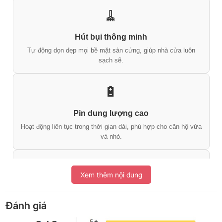
🧹
Hút bụi thông minh
Tự động dọn dẹp mọi bề mặt sàn cứng, giúp nhà cửa luôn
sạch sẽ.
🔋
Pin dung lượng cao
Hoạt động liên tục trong thời gian dài, phù hợp cho căn hộ vừa
và nhỏ.
📱
Xem thêm nội dung
Điều khiển từ xa
Kết nối app Ecovacs, dễ dàng lên lịch và kiểm soát từ điện
Đánh giá
thoại.