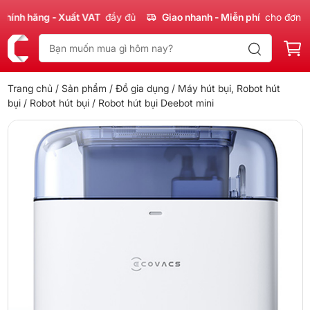
nh hãng - Xuất VAT
đầy đủ
Giao nhanh - Miễn phí
cho đơn 300
Trang chủ
/
Sản phẩm
/
Đồ gia dụng
/
Máy hút bụi, Robot hút
bụi
/
Robot hút bụi
/ Robot hút bụi Deebot mini