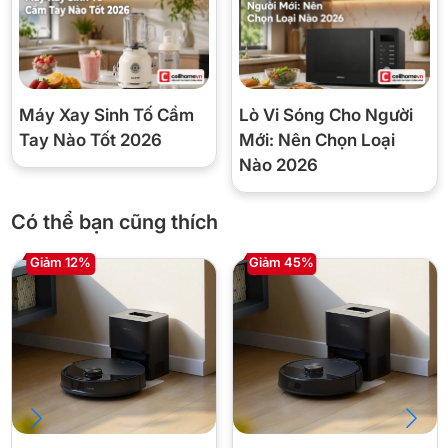
Bảo hành
của Cellhome)
Hút bụi thông minh, pin dung
Tính năng chính
lượng cao, điều khiển từ xa qua
app
Máy Xay Sinh Tố Cầm
Lò Vi Sóng Cho Người
Tay Nào Tốt 2026
Mới: Nên Chọn Loại
Nào 2026
✅ Nên mua nếu:
Có thể bạn cũng thích
Bạn cần một robot hút bụi nhỏ gọn, dễ sử dụng cho
căn hộ hoặc nhà có diện tích nhỏ.
Giảm 12%
Giảm 45%
Bạn muốn tự động hóa việc vệ sinh hàng ngày mà
không tốn nhiều công sức.
Bạn ưa thích thương hiệu Ecovacs uy tín với khả
năng điều khiển từ xa tiện lợi.
❌ Chưa nên mua nếu:
Bạn cần robot có khả năng lau nhà hoặc hút bụi trên
thảm dày.