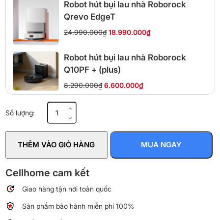
Robot hút bụi lau nhà Roborock
Qrevo EdgeT
24.990.000₫
18.990.000₫
Robot hút bụi lau nhà Roborock
Q10PF + (plus)
8.290.000₫
6.600.000₫
Robot
Số lượng:
hút
bụi
Deebot
THÊM VÀO GIỎ HÀNG
MUA NGAY
mini
số
lượng
Cellhome cam kết
Giao hàng tận nơi toàn quốc
Sản phẩm bảo hành miễn phí 100%