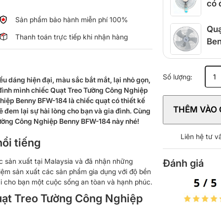
có 
Sản phẩm bảo hành miễn phí 100%
Quạ
Thanh toán trực tiếp khi nhận hàng
Be
Quạt
Số lượng:
ểu dáng hiện đại, màu sắc bắt mắt, lại nhỏ gọn,
Treo
a đình mình chiếc Quạt Treo Tường Công Nghiệp
Tường
ệp Benny BFW-184 là chiếc quạt có thiết kế
Công
THÊM VÀO 
sẽ đem lại sự hài lòng cho bạn và gia đình. Cùng
Nghiệp
 Tường Công Nghiệp Benny BFW-184 này nhé!
Benny
BFW-
Liên hệ tư 
ổi tiếng
184
số
sản xuất tại Malaysia và đã nhận những
Đánh giá
lượng
hiệm sản xuất các sản phẩm gia dụng với độ bền
ại cho bạn một cuộc sống an tòan và hạnh phúc.
uạt Treo Tường Công Nghiệp