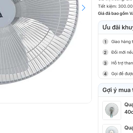
Tiết kiệm: 300.00
Giá đã bao gồm V
Ưu đãi khu
Giao hàng 
Đổi mới nếu
Hỗ trợ tha
Gọi để đượ
Gợi ý mua
Quạ
40
Quạ