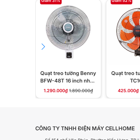
Giảm 31%
Giảm 52%
Quạt treo tường công nghiệp Benny BFW184 được tr
sẽ tự ngắt khi nhiệt độ hoặc điện áp quá tải, giảm t
những nỗi lo thường trực khi sử dụng sản phẩm điệ
hoàn toàn an toàn đối với mọi người. Thiết kế nan lồ
ra cho người sử dụng, đặc biệt là trẻ con. Quạt đượ
khả năng chịu nhiệt và chịu va đập cao. Sản phẩm c
Quạt treo tường Benny
Quạt treo 
BFW-48T 16 inch nhập
TC1
Malaysia
1.290.000₫
1.890.000₫
425.000₫
CÔNG TY TNHH ĐIỆN MÁY CELLHOME