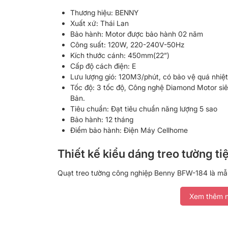
Thương hiệu: BENNY
Xuất xứ: Thái Lan
Bảo hành: Motor được bảo hành 02 năm
Công suất: 120W, 220-240V-50Hz
Kích thước cánh: 450mm(22”)
Cấp độ cách điện: E
Lưu lượng gió: 120M3/phút, có bảo vệ quá nhiệ
Tốc độ: 3 tốc độ, Công nghệ Diamond Motor si
Bản.
Tiêu chuẩn: Đạt tiêu chuẩn năng lượng 5 sao
Bảo hành: 12 tháng
Điểm bảo hành: Điện Máy Cellhome
Thiết kế kiểu dáng treo tường tiện
Quạt treo tường công nghiệp Benny BFW-184 là mẫu
hộ gia đình có không gian rộng, cửa hàng, hội nghị,
dùng, sản phẩm có thiết kế dạng treo tường vô dùng t
Xem thêm n
không gian trong nhà.
Công suất 120W, tiết kiệm điện