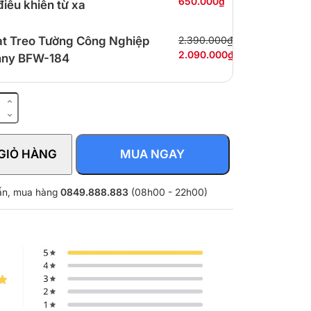
650.000₫
điều khiển từ xa
t Treo Tường Công Nghiệp
2.390.000₫
2.090.000₫
nny BFW-184
GIỎ HÀNG
MUA NGAY
vấn, mua hàng
0849.888.883
(08h00 - 22h00)