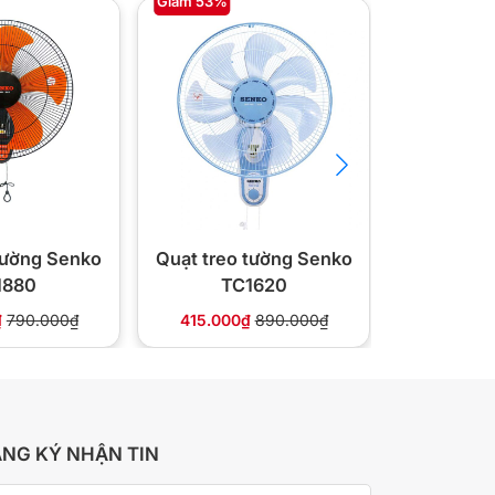
Giảm 53%
Giảm 35%
tường Senko
Quạt treo tường Senko
Quạt treo
1880
TC1620
TC
₫
790.000₫
415.000₫
890.000₫
380.000
NG KÝ NHẬN TIN