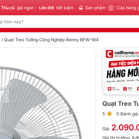
cũ
giá ngon -
Lên đời
tiết kiệm
Sản phẩm
Chính hãng - Xuất VA
Cửa hàng 
/ Quạt Treo Tường Công Nghiệp Benny BFW-184
Quạt Treo 
5
0 Đánh giá
2.090.
Giá:
Giá thị trường:
2.3