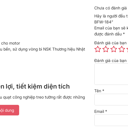
Chưa có đánh giá 
Hãy là người đầu 
BFW-184”
Email của bạn sẽ 
được đánh dấu
*
Đánh giá của bạn
t cho motor
êu bền, sử dụng vòng bi NSK Thương hiệu Nhật
Đánh giá của bạn
 lợi, tiết kiệm diện tích
Tên
*
 quạt công nghiệp treo tường rất được những
 hội trường hay các doanh nghiệp, nhà xưởng tin
iện lợi, giúp bạn tiết kiệm được rất nhiều
ội dung
Email
*