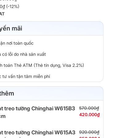
0₫ (-12%)
AT
yến mãi
tận nơi toàn quốc
 có lỗi do nhà sản xuất
nh toán Thẻ ATM (Thẻ tín dụng, Visa 2.2%)
c tư vấn tận tâm miễn phí
 thêm
t treo tường Chinghai W615B3
570.000₫
420.000₫
cm
t treo tường Chinghai W615A3
920.000₫