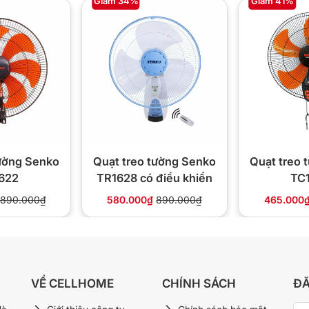
Giảm 34%
Giảm 41%
ang bị tính năng bảo vệ quá nhiệt. Sản phẩm
hiểu tối đa rủi ro cháy nổ hay chập điện – vốn là
n trong mùa hè nóng. Quạt có độ cách điện E,
ng đan khít cũng làm hạn chế tối đa rủi ro gây
c chế tạo từ nhựa cao cấp và thép không gỉ,
ũng hạn chế bám bụi và rất dễ để vệ sinh.
tường Senko
Quạt treo tường Senko
Quạt treo 
622
TR1628 có điều khiển
TC
890.000₫
580.000₫
890.000₫
465.000
VỀ CELLHOME
CHÍNH SÁCH
ĐĂ