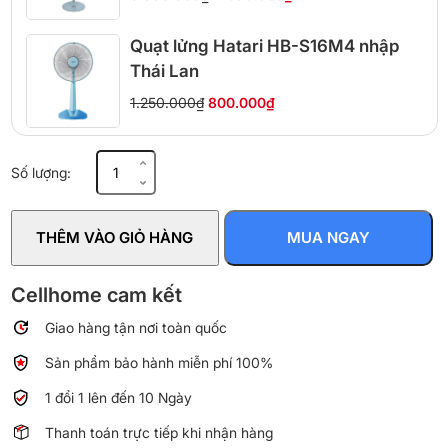
Quạt lửng Hatari HB-S16M4 nhập
Thái Lan
1.250.000₫
800.000₫
Quạt
Số lượng:
sàn
công
nghiệp
THÊM VÀO GIỎ HÀNG
MUA NGAY
Hatari
IS22M1
Thái
Cellhome cam kết
Lan
Giao hàng tận nơi toàn quốc
số
lượng
Sản phẩm bảo hành miễn phí 100%
1 đổi 1 lên đến 10 Ngày
Thanh toán trực tiếp khi nhận hàng