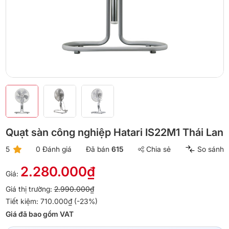
Quạt sàn công nghiệp Hatari IS22M1 Thái Lan
5
0 Đánh giá
Đã bán
615
Chia sẻ
So sánh
2.280.000₫
Giá:
Giá thị trường:
2.990.000₫
Tiết kiệm: 710.000₫ (-23%)
Giá đã bao gồm VAT