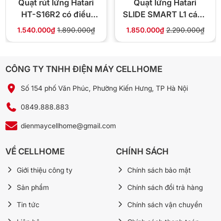
Quạt rút lửng Hatari
Quạt lửng Hatari
HT-S16R2 có điều
SLIDE SMART L1 cánh
khiển từ xa nhập Thái
45cm Thái Lan
1.540.000₫
1.890.000₫
1.850.000₫
2.290.000₫
Lan
CÔNG TY TNHH ĐIỆN MÁY CELLHOME
Số 154 phố Văn Phúc, Phường Kiến Hưng, TP Hà Nội
0849.888.883
dienmaycellhome@gmail.com
VỀ CELLHOME
CHÍNH SÁCH
Giới thiệu công ty
Chính sách bảo mật
Sản phẩm
Chính sách đổi trả hàng
Tin tức
Chính sách vận chuyển
Vật liệu cao cấp tạo nên sự bền bỉ