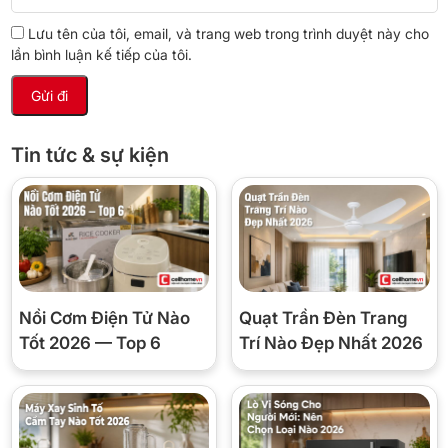
Lưu tên của tôi, email, và trang web trong trình duyệt này cho
lần bình luận kế tiếp của tôi.
Tin tức & sự kiện
Một trong những yếu tố then chốt quyết định đến khả năng làm
mát của quạt sàn công nghiệp Hatari IS22M1 chính là kích thước
Nồi Cơm Điện Tử Nào
Quạt Trần Đèn Trang
sải cánh lớn 22 inch. Sải cánh rộng hơn đồng nghĩa với việc quạt
Tốt 2026 — Top 6
Trí Nào Đẹp Nhất 2026
có thể di chuyển một lượng lớn không khí trong mỗi vòng quay.
Hãy tưởng tượng một vòng tròn mà cánh quạt quét qua; đường
kính càng lớn, diện tích vòng tròn càng rộng, và do đó, lượng
không khí bị tác động và di chuyển đi cũng nhiều hơn. Về nguyên
lý hoạt động, khi cánh quạt quay, nó tạo ra sự chênh lệch áp suất