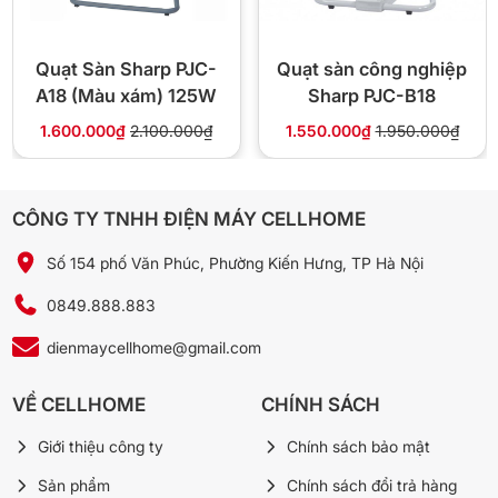
Bảo hành motor 24 tháng theo Benny Việt Nam, có Cellhome hỗ
trợ trung gian khi cần đổi/sửa nên chủ quán không phải gửi máy
xa.
Quạt Sàn Sharp PJC-
Quạt sàn công nghiệp
A18 (Màu xám) 125W
Sharp PJC-B18
📋 Thông số kỹ thuật
1.600.000₫
2.100.000₫
1.550.000₫
1.950.000₫
Benny (Malaysia, lắp ráp tại Thái
Thương hiệu
Lan)
CÔNG TY TNHH ĐIỆN MÁY CELLHOME
Model
BF-181F
Số 154 phố Văn Phúc, Phường Kiến Hưng, TP Hà Nội
0849.888.883
Loại quạt
Quạt sàn công nghiệp 3 chân
dienmaycellhome@gmail.com
Công suất
120W
VỀ CELLHOME
CHÍNH SÁCH
Điện áp
220–240V / 50Hz
Giới thiệu công ty
Chính sách bảo mật
Đường kính cánh
45 cm (18 inch)
Sản phẩm
Chính sách đổi trả hàng