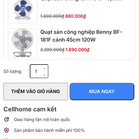
1.000.000₫
880.000₫
Quạt sàn công nghiệp Benny BF-
181F cánh 45cm 120W
2.290.000₫
1.890.000₫
Quạt
Số lượng:
sàn
công
nghiệp
THÊM VÀO GIỎ HÀNG
MUA NGAY
Benny
BF-
181F
Cellhome cam kết
cánh
Giao hàng tận nơi toàn quốc
45cm
120W
Sản phẩm bảo hành miễn phí 100%
số
lượng