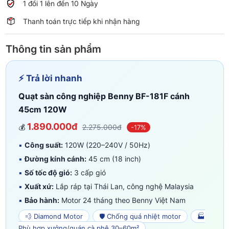
1 đổi 1 lên đến 10 Ngày
Thanh toán trực tiếp khi nhận hàng
Thông tin sản phẩm
⚡ Trả lời nhanh
Quạt sàn công nghiệp Benny BF-181F cánh
45cm 120W
1.890.000đ
💰
2.275.000đ
-17%
▪
Công suất:
120W (220–240V / 50Hz)
▪
Đường kính cánh:
45 cm (18 inch)
▪
Số tốc độ gió:
3 cấp gió
▪
Xuất xứ:
Lắp ráp tại Thái Lan, công nghệ Malaysia
▪
Bảo hành:
Motor 24 tháng theo Benny Việt Nam
💨 Diamond Motor
🛡️ Chống quá nhiệt motor
🏭
Phù hợp xưởng/quán cà phê 30–60m²