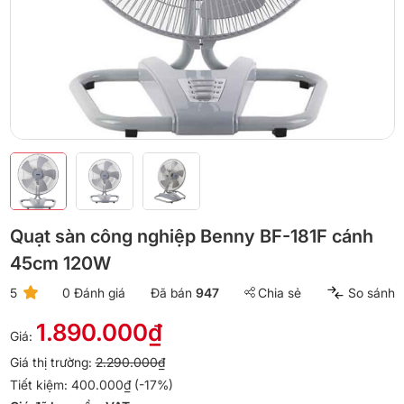
Quạt sàn công nghiệp Benny BF-181F cánh
45cm 120W
5
0 Đánh giá
Đã bán
947
Chia sẻ
So sánh
1.890.000₫
Giá:
Giá thị trường:
2.290.000₫
Tiết kiệm: 400.000₫ (-17%)