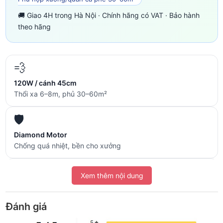
🚚 Giao 4H trong Hà Nội · Chính hãng có VAT · Bảo hành
theo hãng
💨
120W / cánh 45cm
Thổi xa 6–8m, phủ 30–60m²
🛡️
Diamond Motor
Chống quá nhiệt, bền cho xưởng
🔧
Xem thêm nội dung
BH motor 24 tháng
Benny Việt Nam chính hãng
Đánh giá