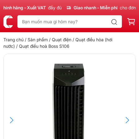
ính hãng - Xuất VAT
đầy đủ
Giao nhanh - Miễn phí
cho đơn 30
Trang chủ
/
Sản phẩm
/
Quạt điện
/
Quạt điều hòa (hơi
nước)
/ Quạt điều hoà Boss S106