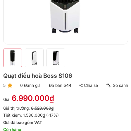
Quạt điều hoà Boss S106
5
0 Đánh giá
Đã bán
544
Chia sẻ
So sánh
6.990.000₫
Giá:
Giá thị trường:
8.520.000₫
Tiết kiệm: 1.530.000₫ (-17%)
Giá đã bao gồm VAT
Còn hàng