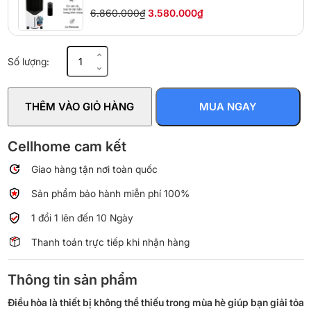
6.860.000₫
3.580.000₫
Quạt
Số lượng:
điều
hoà
Boss
THÊM VÀO GIỎ HÀNG
MUA NGAY
S106
số
lượng
Cellhome cam kết
Giao hàng tận nơi toàn quốc
Sản phẩm bảo hành miễn phí 100%
1 đổi 1 lên đến 10 Ngày
Thanh toán trực tiếp khi nhận hàng
Thông tin sản phẩm
Điều hòa là thiết bị không thể thiếu trong mùa hè giúp bạn giải tỏa