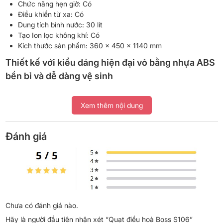
Chức năng hẹn giờ: Có
Điều khiển từ xa: Có
Dung tích bình nước: 30 lít
Tạo Ion lọc không khí: Có
Kích thước sản phẩm: 360 x 450 x 1140 mm
Thiết kế với kiểu dáng hiện đại vỏ bằng nhựa ABS
bền bỉ và dễ dàng vệ sinh
Quạt điều hòa Boss S106có kiểu dáng hiện đại và nhỏ gọn phù
hợp xếp đặt tại nhiều không gian, ngay cả những căn phòng có
Xem thêm nội dung
diện tích hạn chế. Màu sắc quạt sang trọng, trang nhã, hài hòa
tạo nên sự sang trọng cho không gian nội thất của gia đình bạn.
Thân quạt được làm bằng chất liệu nhựa ABS bền chắc, dễ dàng
Đánh giá
vệ sinh, lau chùi. Bên cạnh đó, quạt điều hòa còn được tích hợp
nhiều chức năng thông minh cùng với những bộ phận mang lại
tiện lợi như bánh xe giúp người dùng dễ dàng di chuyển máy sang
các phòng khác nhau trong nhà, văn phòng.
công suất lớn nhưng hoạt động êm ái, không gây
Chưa có đánh giá nào.
tiếng ồn
Hãy là người đầu tiên nhận xét “Quạt điều hoà Boss S106”