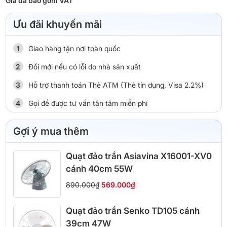
Giá đã bao gồm VAT
Ưu đãi khuyến mãi
Giao hàng tận nơi toàn quốc
Đổi mới nếu có lỗi do nhà sản xuất
Hỗ trợ thanh toán Thẻ ATM (Thẻ tín dụng, Visa 2.2%)
Gọi để được tư vấn tận tâm miễn phí
Gợi ý mua thêm
Quạt đảo trần Asiavina X16001-XV0
cánh 40cm 55W
890.000₫
569.000₫
Quạt đảo trần Senko TD105 cánh
39cm 47W