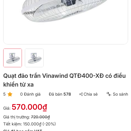
Quạt đảo trần Vinawind QTĐ400-XĐ có điều
khiển từ xa
5
0 Đánh giá
Đã bán
578
Chia sẻ
So sánh
570.000₫
Giá:
Giá thị trường:
720.000₫
Tiết kiệm: 150.000₫ (-20%)