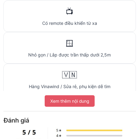
📺
Có remote điều khiển từ xa
🪟
Nhỏ gọn / Lắp được trần thấp dưới 2,5m
🇻🇳
Hàng Vinawind / Sửa rẻ, phụ kiện dễ tìm
Xem thêm nội dung
🚚
Giao 4H Hà Nội / Chính hãng, xuất VAT
Đánh giá