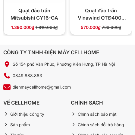
Thiết kế
Nhỏ gọn, phù hợp trần thấp
Quạt đảo trần
Quạt đảo trần
Mitsubishi CY16-GA
Vinawind QTĐ400-
XĐ có điều khiển từ xa
1.390.000₫
1.810.000₫
570.000₫
720.000₫
🏪 Vì sao mua QTĐ400-XĐ tại
Cellhome
CÔNG TY TNHH ĐIỆN MÁY CELLHOME
✅ Vinawind Điện Cơ Thống Nhất chính hãng, xuất
Số 154 phố Văn Phúc, Phường Kiến Hưng, TP Hà Nội
hóa đơn VAT
⚡ Giao 4H nội thành Hà Nội, freeship đơn từ
0849.888.883
300.000đ
dienmaycellhome@gmail.com
🔄 Đổi trả 10 ngày nếu lỗi nhà sản xuất
💰
520.000đ
720.000đ
-28%
VỀ CELLHOME
CHÍNH SÁCH
📞 Gọi 0849.888.883
Giới thiệu công ty
Chính sách bảo mật
💬 Chat Zalo
Sản phẩm
Chính sách đổi trả hàng