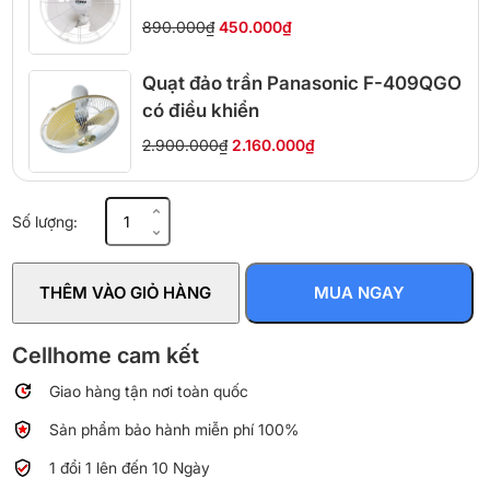
890.000₫
450.000₫
Quạt đảo trần Panasonic F-409QGO
có điều khiển
2.900.000₫
2.160.000₫
Quạt
Số lượng:
đảo
trần
Vinawind
THÊM VÀO GIỎ HÀNG
MUA NGAY
QTĐ400-
XĐ
có
Cellhome cam kết
điều
Giao hàng tận nơi toàn quốc
khiển
từ
Sản phẩm bảo hành miễn phí 100%
xa
số
1 đổi 1 lên đến 10 Ngày
lượng