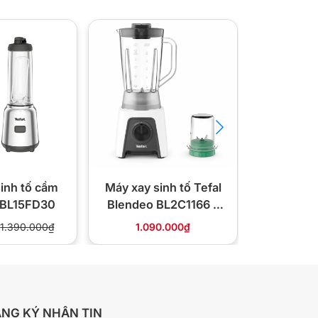
Giảm 47%
inh tố cầm
Máy xay sinh tố Tefal
Máy xay 
l BL15FD30
Blendeo BL2C1166 –
tay Tefa
450W, 1.25L
1.390.000₫
1.090.000₫
1.050.000
NG KÝ NHẬN TIN