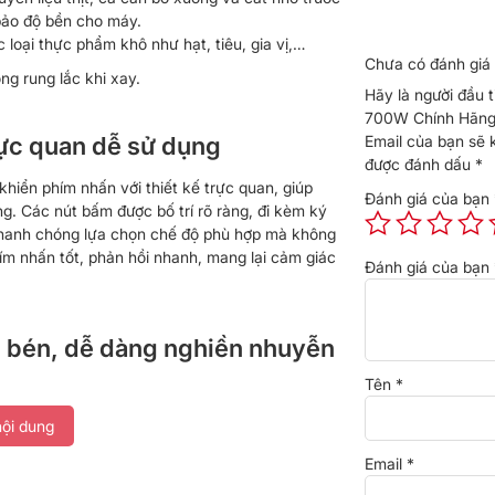
bảo độ bền cho máy.
các loại thực phẩm khô như hạt, tiêu, gia vị,…
Chưa có đánh giá 
g rung lắc khi xay.
Hãy là người đầu 
700W Chính Hãng
rực quan dễ sử dụng
Email của bạn sẽ 
được đánh dấu
*
khiển phím nhấn với thiết kế trực quan, giúp
Đánh giá của bạn
g. Các nút bấm được bố trí rõ ràng, đi kèm ký
 nhanh chóng lựa chọn chế độ phù hợp mà không
ím nhấn tốt, phản hồi nhanh, mang lại cảm giác
Đánh giá của bạn
c bén, dễ dàng nghiền nhuyễn
Tên
*
h bằng thép không gỉ sắc bén, giúp nghiền
ội dung
dễ dàng. Nhờ thiết kế lưỡi dao tối ưu, sản
Email
*
n, đồng thời hạn chế gợn cặn, đảm bảo chất