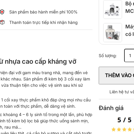
Bộ 
MC
Sản phẩm bảo hành miễn phí 100%
Thanh toán trực tiếp khi nhận hàng
Máy
có 
Máy
Số lượng:
xay
 từ nhựa cao cấp kháng vỡ
sinh
tố
 hiện đại với gam màu trang nhã, mang đến vẻ
THÊM VÀO 
Philips
n khác nhau. Sản phẩm đi kèm bộ 3 cối xay làm
HR2223/
vừa thuận tiện cho việc vệ sinh sau khi sử
-
Liên hệ tư 
700W
 và 1 cối xay thực phẩm khô đáp ứng mọi nhu cầu
Chính
n toàn với thực phẩm, dễ dàng vệ sinh.
Đánh giá
Hãng
ợc khoảng 4 – 6 ly sinh tố trong một lần, phù hợp
số
inh tố kèm bộ lọc bã giúp thức uống sánh mịn,
lượng
nh, rau má…
uyên liệu thịt, cá cần bỏ xương và cắt nhỏ trước