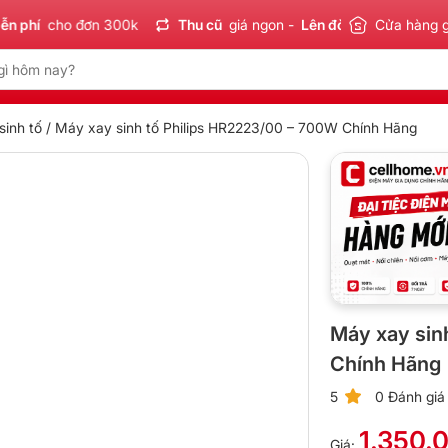
í
cho đơn 300k
Thu cũ
giá ngon -
Lên đời
tiết kiệm
Cửa hàng 
Sản 
inh tố
/ Máy xay sinh tố Philips HR2223/00 – 700W Chính Hãng
Máy xay sin
Chính Hãng
5
0 Đánh giá
1.350.
Giá: