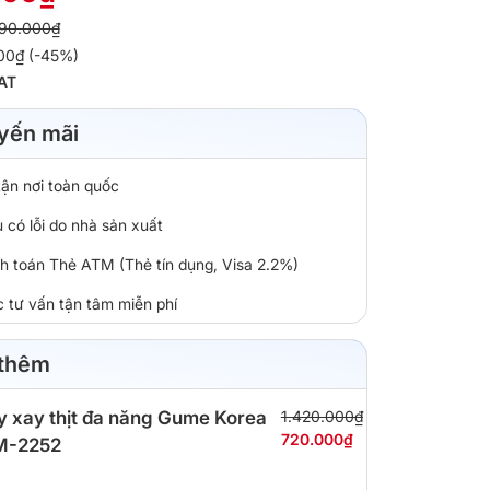
90.000₫
000₫ (-45%)
AT
yến mãi
tận nơi toàn quốc
 có lỗi do nhà sản xuất
nh toán Thẻ ATM (Thẻ tín dụng, Visa 2.2%)
c tư vấn tận tâm miễn phí
 thêm
 xay thịt đa năng Gume Korea
1.420.000₫
720.000₫
M-2252