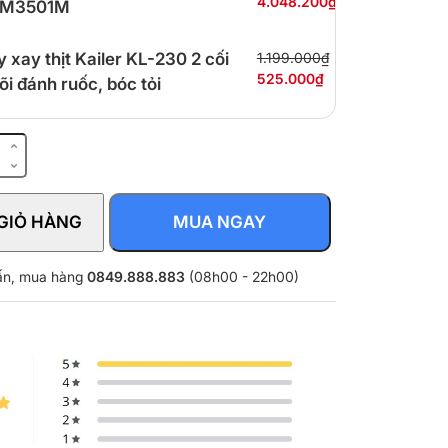
4.048.200₫
M3501M
 xay thịt Kailer KL-230 2 cối
1.199.000₫
525.000₫
lõi đánh ruốc, bóc tỏi
GIỎ HÀNG
MUA NGAY
K
vấn, mua hàng
0849.888.883
(08h00 - 22h00)