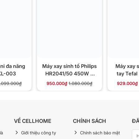
gì khi xay?
ủa Braun, kéo nguyên liệu xuống đáy rồi
 nhất chứ không bị tách lớp loãng – đặc.
h tốc độ, bạn dễ canh đúng độ mịn mong
ni đa năng
Máy xay sinh tố Philips
Máy xay s
 KL-003
HR2041/50 450W 3
tay Tefa
cối ProBlend chính
JB1015BK
1.099.000₫
950.000₫
1.080.000₫
929.000₫
hãng
m giác TriAction + dao SmoothCrush
VỀ CELLHOME
CHÍNH SÁCH
ĐĂ
ay tốc độ
Hà
Giới thiệu công ty
Chính sách bảo mật
, rau củ, đậu nành, đá nhỏ, sơ chế gia vị