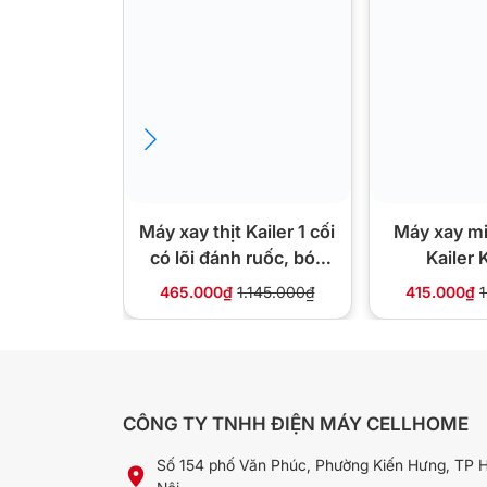
🔪 Dao SmoothCrush giúp ích 
SmoothCrush là cách bố trí lưỡi dao riêng c
đẩy đều lên trên, nhờ vậy hỗn hợp mịn đồng
Kết hợp với cối TriAction và nút xoay chỉn
muốn cho sinh tố, sữa hạt hay nước sốt.
📋 Thông số kỹ thuật
Máy xay thịt Kailer 1 cối
Máy xay mi
có lõi đánh ruốc, bóc
Kailer
tỏi – KL228
Thương hiệu / Model
Braun 
465.000₫
1.145.000₫
415.000₫
Công suất
600W
Công nghệ
Cối ta
CÔNG TY TNHH ĐIỆN MÁY CELLHOME
Điều khiển
Nút xo
Số 154 phố Văn Phúc, Phường Kiến Hưng, TP 
Chức năng
Sinh tố