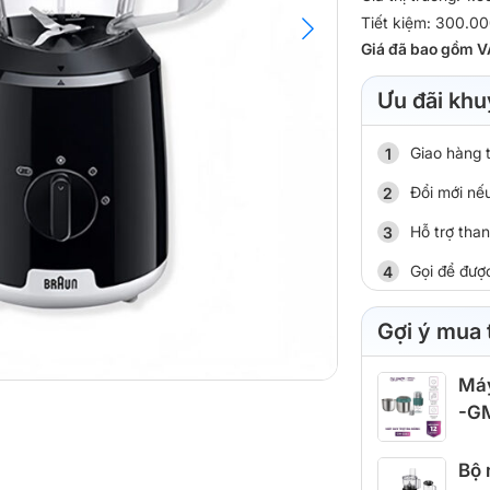
Tiết kiệm: 300.0
Giá đã bao gồm V
Ưu đãi khu
Giao hàng 
Đổi mới nếu
Hỗ trợ tha
Gọi để đượ
Gợi ý mua
Máy
-G
Bộ 