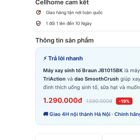
Cellhome cam kết
Giao hàng tận nơi toàn quốc
1 đổi 1 lên đến 10 Ngày
Thông tin sản phẩm
⚡ Trả lời nhanh
Máy xay sinh tố Braun JB1015BK
là máy
TriAction
và
dao SmoothCrush
giúp xay 
đình thích uống sinh tố, sữa hạt và muố
1.290.000đ
1.590.000đ
-19%
🚚 Giao 4H nội thành Hà Nội · Chính hãn