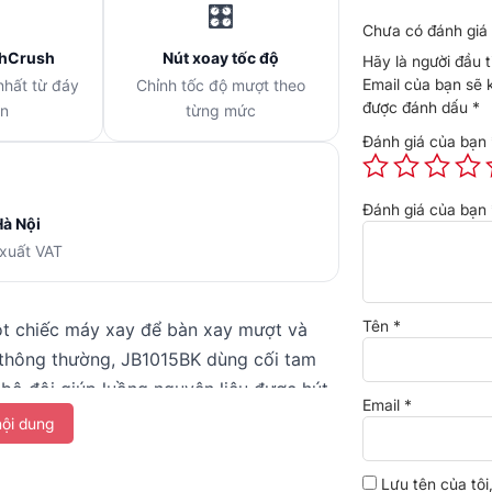
🎛️
Chưa có đánh giá 
hCrush
Nút xoay tốc độ
Hãy là người đầu 
Email của bạn sẽ 
nhất từ đáy
Chỉnh tốc độ mượt theo
được đánh dấu
*
ên
từng mức
Đánh giá của bạn
Đánh giá của bạn
Hà Nội
 xuất VAT
Tên
*
t chiếc máy xay để bàn xay mượt và
 thông thường, JB1015BK dùng cối tam
bộ đôi giúp luồng nguyên liệu được hút
Email
*
ông phải dừng máy lắc cối. Máy 600W, xử
ội dung
âm mềm và sơ chế gia vị mỗi ngày.
Lưu tên của tôi