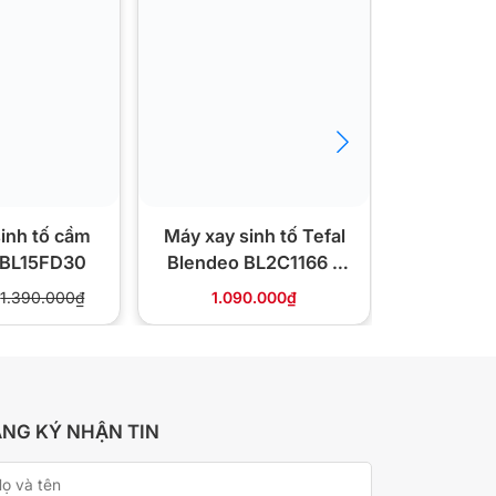
inh tố cầm
Máy xay sinh tố Tefal
Máy xay 
l BL15FD30
Blendeo BL2C1166 –
tay Tefa
450W, 1.25L
1.390.000₫
1.090.000₫
1.050.000
NG KÝ NHẬN TIN