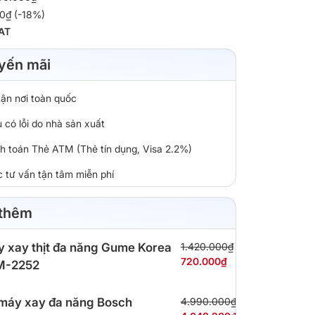
00₫ (-18%)
AT
yến mãi
tận nơi toàn quốc
 có lỗi do nhà sản xuất
nh toán Thẻ ATM (Thẻ tín dụng, Visa 2.2%)
c tư vấn tận tâm miễn phí
 thêm
 xay thịt đa năng Gume Korea
1.420.000₫
720.000₫
M-2252
máy xay đa năng Bosch
4.990.000₫