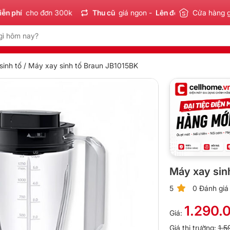
í
cho đơn 300k
Thu cũ
giá ngon -
Lên đời
tiết kiệm
Cửa hàng 
Sản
inh tố
/ Máy xay sinh tố Braun JB1015BK
Máy xay sin
5
0 Đánh giá
1.290.
Giá:
Giá thị trường:
1.5