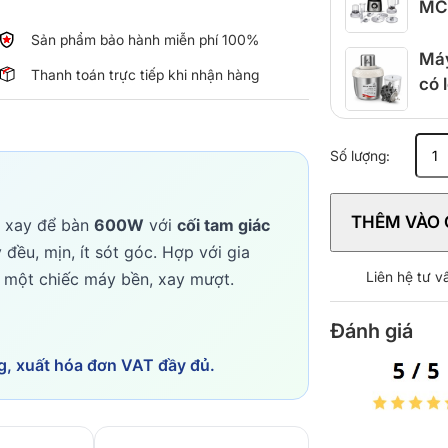
MC
Sản phẩm bảo hành miễn phí 100%
Máy
Thanh toán trực tiếp khi nhận hàng
có 
Máy
Số lượng:
xay
sinh
tố
THÊM VÀO 
 xay để bàn
600W
với
cối tam giác
Braun
JB1015B
đều, mịn, ít sót góc. Hợp với gia
số
Liên hệ tư 
n một chiếc máy bền, xay mượt.
lượng
Đánh giá
g, xuất hóa đơn VAT đầy đủ.