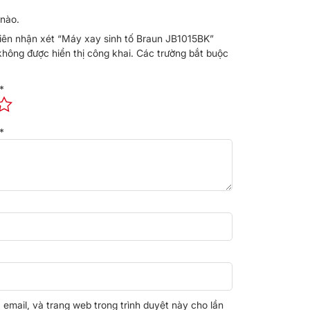
nào.
tiên nhận xét “Máy xay sinh tố Braun JB1015BK”
không được hiển thị công khai.
Các trường bắt buộc
*
*
, email, và trang web trong trình duyệt này cho lần