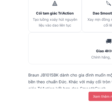
🔺
🔪
Cối tam giác TriAction
Dao Smoot
Tạo luồng xoáy hút nguyên
Xay mịn đồng 
liệu vào dao liên tục
cối l
🚚
Giao 4H 
Chính hãng,
Braun JB1015BK dành cho gia đình muốn mộ
bền theo chuẩn Đức. Khác với máy cối tròn
giác TriAction kết hợp dao SmoothCrush — 
vào dao đều đặn, cho ly sinh tố mịn mà kh
Xem thêm n
lý tốt sinh tố trái cây, rau củ, đậu nành ng