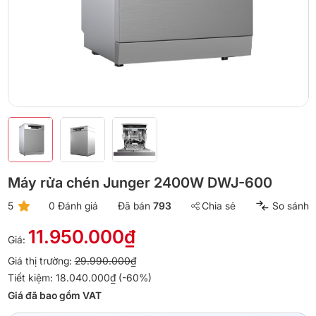
Máy rửa chén Junger 2400W DWJ-600
5
0 Đánh giá
Đã bán
793
Chia sẻ
So sánh
11.950.000₫
Giá:
Giá thị trường:
29.990.000₫
Tiết kiệm: 18.040.000₫ (-60%)
Giá đã bao gồm VAT