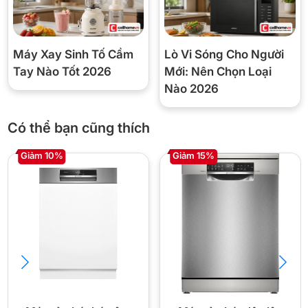
Máy Xay Sinh Tố Cầm
Lò Vi Sóng Cho Người
Tay Nào Tốt 2026
Mới: Nên Chọn Loại
Nào 2026
Có thể bạn cũng thích
Giảm 10%
Giảm 15%
Chức năng hẹn giờ
Chức năng hẹn giờ là một trong những tính năng nổi bật của máy
rửa chén DWJ-600. Với tính năng này, người dùng có thể dễ dàng
hẹn giờ từ 1 – 24h phù hợp với lịch trình cá nhân, giúp tiết kiệm tối
đa thời gian.
Khi đã được cài đặt thời gian trễ, máy sẽ tự động khởi động và
thực hiện chu trình rửa. Người dùng thoải mái làm việc cá nhân
hoặc giải trí mà không cần phải lo lắng đến hiệu quả hoạt động