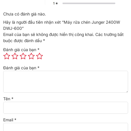
chén đĩa theo tiêu chuẩn châu Âu. Với sức chứa này, máy hoàn
toàn có thể rửa cùng lúc được 3-4 bữa ăn trung bình của người
Chưa có đánh giá nào.
Việt, vừa tiết kiệm thời gian vừa tiết kiệm công sức một cách tối
Hãy là người đầu tiên nhận xét “Máy rửa chén Junger 2400W
đa dành cho việc dọn rửa sau mỗi bữa ăn.
DWJ-600”
Lượng nước sử dụng cho mỗi chu trình chỉ 10 lít, tiết kiệm đến ⅔
Email của bạn sẽ không được hiển thị công khai.
Các trường bắt
lượng nước so với phương pháp rửa truyền thống. Sử dụng
máy
buộc được đánh dấu
*
rửa bát
sẽ giúp người dùng có thể tiết kiệm được lượng nước đáng
Đánh giá của bạn
*
kể hàng tháng.
Đánh giá của bạn
*
Tên
*
Email
*