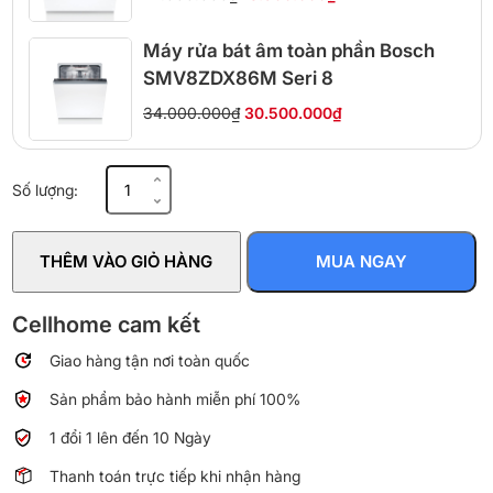
Máy rửa bát âm toàn phần Bosch
SMV8ZDX86M Seri 8
34.000.000₫
30.500.000₫
Máy
Số lượng:
rửa
chén
Junger
THÊM VÀO GIỎ HÀNG
MUA NGAY
2400W
DWJ-
600
Cellhome cam kết
số
Giao hàng tận nơi toàn quốc
lượng
Sản phẩm bảo hành miễn phí 100%
1 đổi 1 lên đến 10 Ngày
Thanh toán trực tiếp khi nhận hàng