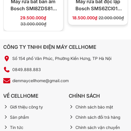
Máy rửa bát bán âm
Máy rửa bát độc lập
của máy.
Bosch SMI8ZDS81T
Bosch SMS6ZCI01P
Vận hành êm ái
Seri 8
Seri 6
29.500.000₫
18.500.000₫
22.000.000₫
33.000.000₫
Máy có công suất lớn giúp giải quyết được mọi vấn đề của bát đĩa
mà vẫn hoạt động vô cùng êm ái, không ảnh hưởng đến chất
lượng cuộc sống của người dùng. Tất cả là nhờ động cơ thế hệ
mới giúp tối ưu hóa hoạt động của máy mà không gây ra tiếng ồn
CÔNG TY TNHH ĐIỆN MÁY CELLHOME
lớn. Độ ồn của máy chỉ tương đương với tiếng mưa. Ngay cả vào
ban đêm yên tĩnh cũng không nghe thấy quá lớn, kể cả với những
Số 154 phố Văn Phúc, Phường Kiến Hưng, TP Hà Nội
căn bếp có thiết kế mở.
0849.888.883
dienmaycellhome@gmail.com
VỀ CELLHOME
CHÍNH SÁCH
Giới thiệu công ty
Chính sách bảo mật
Sản phẩm
Chính sách đổi trả hàng
Tin tức
Chính sách vận chuyển