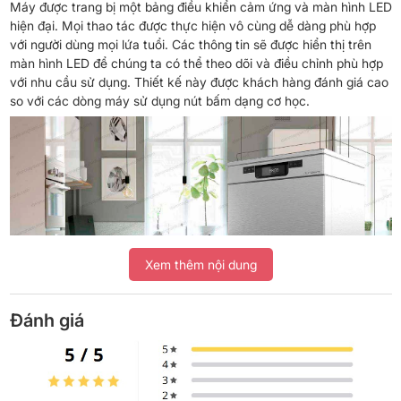
Máy được trang bị một bảng điều khiển cảm ứng và màn hình LED
hiện đại. Mọi thao tác được thực hiện vô cùng dễ dàng phù hợp
với người dùng mọi lứa tuổi. Các thông tin sẽ được hiển thị trên
màn hình LED để chúng ta có thể theo dõi và điều chỉnh phù hợp
với nhu cầu sử dụng. Thiết kế này được khách hàng đánh giá cao
so với các dòng máy sử dụng nút bấm dạng cơ học.
Xem thêm nội dung
Đánh giá
Rửa chén nhanh chóng, tiết kiệm thời gian
Máy rửa chén Junger 2400W DWJ-600 có công suất lớn giúp
bạn có thể dễ dàng giải quyết mọi vết bẩn và dầu mỡ của 14 bộ