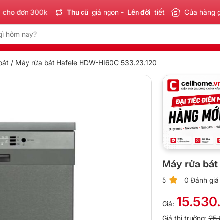
đơn 300k
Thu cũ
giá ngon -
Lên đời
tiết kiệm
Sản phẩm
Cửa hàng 
C
bát
/ Máy rửa bát Hafele HDW-HI60C 533.23.120
Máy rửa bát
5
0 Đánh giá
15.530
Giá:
Giá thị trường:
25.