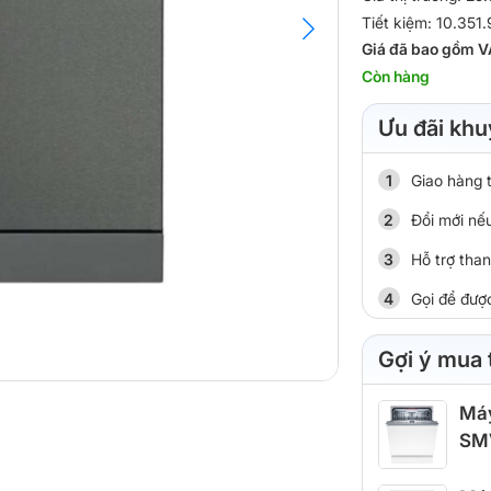
Tiết kiệm: 10.351
Giá đã bao gồm V
Còn hàng
Ưu đãi khu
Giao hàng 
Đổi mới nếu
Hỗ trợ tha
Gọi để đượ
Gợi ý mua
Máy
SM