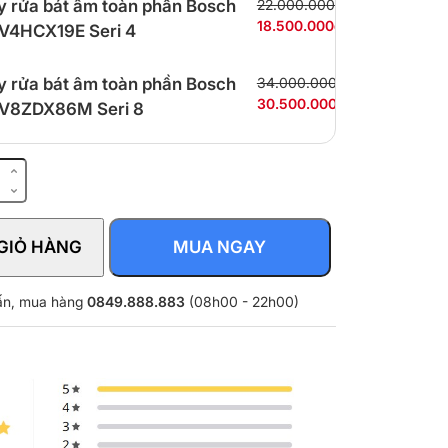
 rửa bát âm toàn phần Bosch
22.000.000₫
18.500.000₫
4HCX19E Seri 4
 rửa bát âm toàn phần Bosch
34.000.000₫
30.500.000₫
V8ZDX86M Seri 8
GIỎ HÀNG
MUA NGAY
20
vấn, mua hàng
0849.888.883
(08h00 - 22h00)