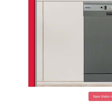
Trong thời đại công nghệ 4.0, việc sở hữu một chiếc
Xem thêm n
kiệm thời gian mà còn mang lại sự tiện lợi trong c
nổi bật trên thị trường hiện nay là
máy rửa bát Haf
và nhiều tính năng ưu việt, sản phẩm này hứa hẹn sẽ