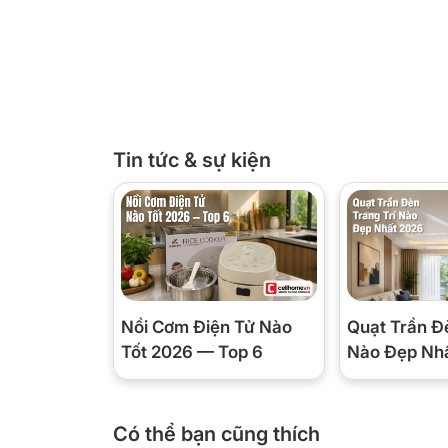
việc “chăm sóc” bát đĩa một cách hiệu quả nhất.
Tin tức & sự kiện
Nồi Cơm Điện Tử Nào
Quạt Trần Đ
Tốt 2026 — Top 6
Nào Đẹp Nh
Có thể bạn cũng thích