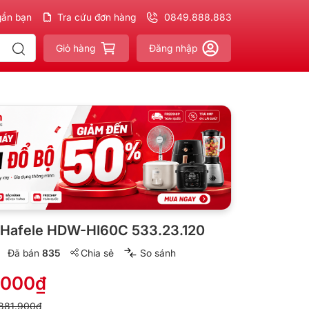
gần bạn
hính hãng - Xuất VAT
Tra cứu đơn hàng
đầy đủ
Giao nhanh - Miễn phí
0849.888.883
cho đơn 3
Giỏ hàng
Đăng nhập
 Hafele HDW-HI60C 533.23.120
Đã bán
835
Chia sẻ
So sánh
.000₫
881.900₫