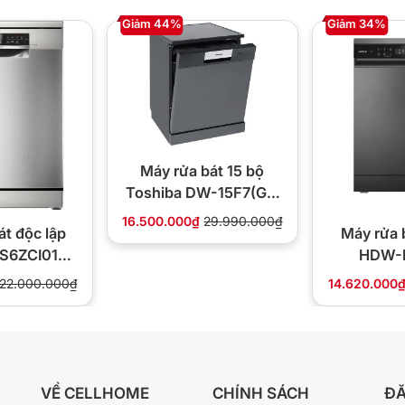
Giảm 44%
Giảm 34%
Máy rửa bát 15 bộ
Toshiba DW-15F7(G)-
VN
16.500.000₫
29.990.000₫
át độc lập
Máy rửa 
S6ZCI01P
HDW-
i 6
535.
22.000.000₫
14.620.000
VỀ CELLHOME
CHÍNH SÁCH
ĐĂ