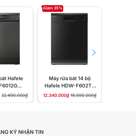
Giảm 35%
Giảm 41%
bát Hafele
Máy rửa bát 14 bộ
Máy rửa
F6012G
Hafele HDW-F602TB
Hafele 
29.672
535.29.552
533.
₫
22.490.000₫
12.340.000₫
18.990.000₫
17.990.000
NG KÝ NHẬN TIN