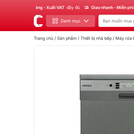
hẩm
Chính hãng - Xuất VAT
đầy đủ
Giao nhanh - Miễn phí
cho 
Danh mục
Trang chủ
/
Sản phẩm
/
Thiết bị nhà bếp
/
Máy rửa 