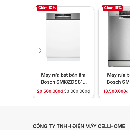
Giảm 10%
Giảm 15%
Tổng quan thiết kế
Máy rửa bát bán âm
Máy rửa b
Bosch SMI8ZDS81T
Bosch SM
Seri 8
Ser
29.500.000₫
33.000.000₫
18.500.000₫
CÔNG TY TNHH ĐIỆN MÁY CELLHOME