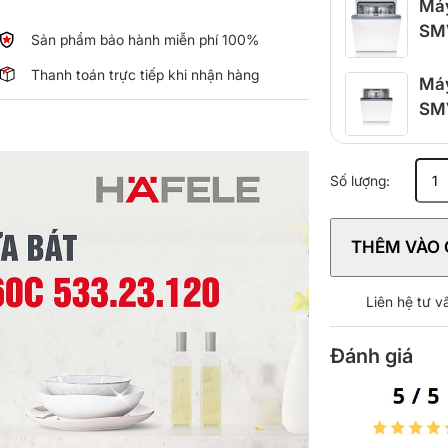
Máy
SMV
Sản phẩm bảo hành miễn phí 100%
Thanh toán trực tiếp khi nhận hàng
Máy
SM
Máy
Số lượng:
rửa
bát
Hafele
THÊM VÀO 
HDW-
HI60C
533.23.1
Liên hệ tư 
số
lượng
Đánh giá