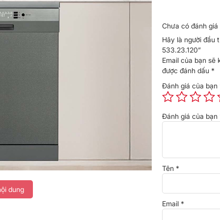
Chưa có đánh giá 
Hãy là người đầu 
533.23.120”
Email của bạn sẽ 
được đánh dấu
*
Đánh giá của bạn
Đánh giá của bạn
Tên
*
 máy rửa bát chất lượng không chỉ giúp tiết
ội dung
uộc sống hàng ngày. Một trong những sản phẩm
ele HDW-HI60C 533.23.120
. Với thiết kế tinh tế
Email
*
 là giải pháp lý tưởng cho gia đình bạn trong