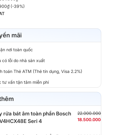
.900₫ (-39%)
AT
yến mãi
tận nơi toàn quốc
 có lỗi do nhà sản xuất
nh toán Thẻ ATM (Thẻ tín dụng, Visa 2.2%)
c tư vấn tận tâm miễn phí
 thêm
 rửa bát âm toàn phần Bosch
22.000.000₫
18.500.000₫
V4HCX48E Seri 4