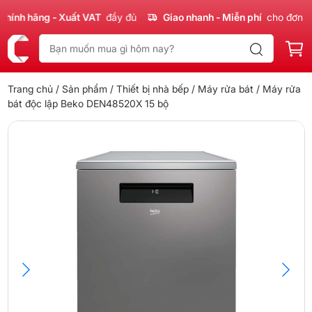
nh hãng - Xuất VAT
đầy đủ
Giao nhanh - Miễn phí
cho đơn 300
Trang chủ
/
Sản phẩm
/
Thiết bị nhà bếp
/
Máy rửa bát
/ Máy rửa
bát độc lập Beko DEN48520X 15 bộ