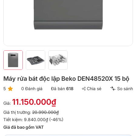
Máy rửa bát độc lập Beko DEN48520X 15 bộ
5
0 Đánh giá
Đã bán
618
Chia sẻ
So sánh
11.150.000₫
Giá:
Giá thị trường:
20.990.000₫
Tiết kiệm: 9.840.000₫ (-46%)
Giá đã bao gồm VAT