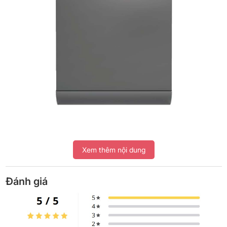
Tổng quan thiết kế
Xem thêm nội dung
Máy rửa chén Beko
thuộc loại máy rửa chén độc lập, đặt để
dễ dàng tại nhiều vị trí trong nhà, màu xám hiện đại dễ dàng
Đánh giá
kết hợp với nội thất trong không gian.
Máy được chế tạo từ thép không gỉ vừa có độ bền cao, hạn
chế tình trạng rò rỉ cũng như mang đến tính thẩm mỹ cho sản
phẩm.