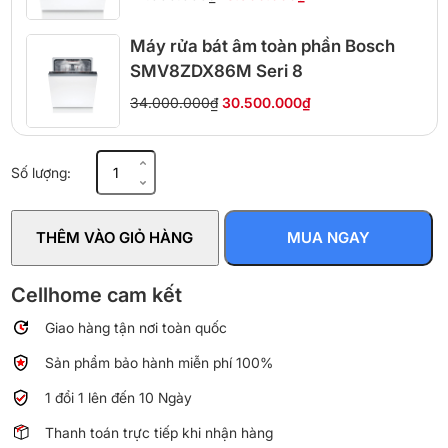
Máy rửa bát âm toàn phần Bosch
SMV8ZDX86M Seri 8
34.000.000₫
30.500.000₫
Máy
Số lượng:
rửa
bát
độc
THÊM VÀO GIỎ HÀNG
MUA NGAY
lập
Beko
DEN48520X
Cellhome cam kết
15
Giao hàng tận nơi toàn quốc
bộ
số
Sản phẩm bảo hành miễn phí 100%
lượng
1 đổi 1 lên đến 10 Ngày
Thanh toán trực tiếp khi nhận hàng