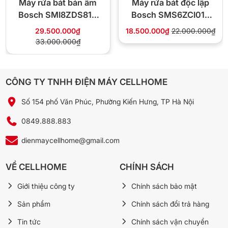
Máy rửa bát bán âm
Máy rửa bát độc lập
Bosch SMI8ZDS81T
Bosch SMS6ZCI01P
Seri 8
Seri 6
29.500.000₫
18.500.000₫
22.000.000₫
33.000.000₫
CÔNG TY TNHH ĐIỆN MÁY CELLHOME
Số 154 phố Văn Phúc, Phường Kiến Hưng, TP Hà Nội
0849.888.883
dienmaycellhome@gmail.com
VỀ CELLHOME
CHÍNH SÁCH
Giới thiệu công ty
Chính sách bảo mật
Sản phẩm
Chính sách đổi trả hàng
Tin tức
Chính sách vận chuyển