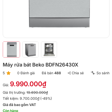
Máy rửa bát Beko BDFN26430X
5
0 Đánh giá
Đã bán
488
Chia sẻ
So sánh
9.990.000₫
Giá:
Giá thị trường:
19.690.000₫
Tiết kiệm: 9.700.000₫ (-49%)
Giá đã bao gồm VAT
Còn hàng