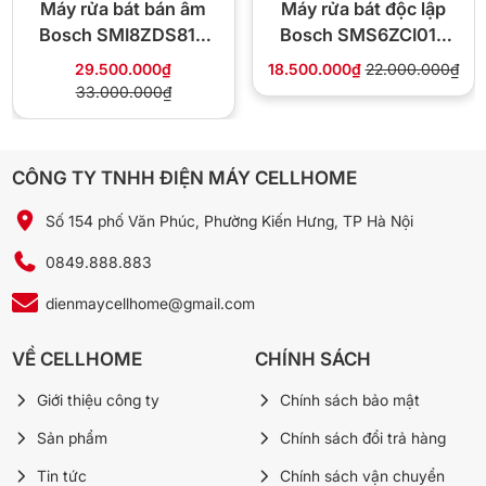
Máy rửa bát bán âm
Máy rửa bát độc lập
Bosch SMI8ZDS81T
Bosch SMS6ZCI01P
🛒 Xem thêm Máy Rửa Bát tại Cellhome:
Máy rửa bát 10 bộ Comfee CDW-8F60RB
Seri 8
Seri 6
29.500.000₫
18.500.000₫
22.000.000₫
Máy rửa bát 15 bộ Comfee CDWEF1533GB-WU-VN
33.000.000₫
Máy rửa bát Comfee CDWEF1401HB-W-VN
Máy rửa bát 13 bộ Midea MDW13-7635QS
→ Xem tất cả Máy Rửa Bát chính hãng tại Cellhome
CÔNG TY TNHH ĐIỆN MÁY CELLHOME
Số 154 phố Văn Phúc, Phường Kiến Hưng, TP Hà Nội
0849.888.883
dienmaycellhome@gmail.com
VỀ CELLHOME
CHÍNH SÁCH
Giới thiệu công ty
Chính sách bảo mật
Sản phẩm
Chính sách đổi trả hàng
Tin tức
Chính sách vận chuyển