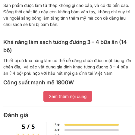
Sản phẩm được làm từ thép không gỉ cao cấp, và có độ bền cao.
Đồng thời chất liệu này còn không bám vân tay, không chỉ duy trì
vẻ ngoài sáng bóng làm tăng tính thẩm mỹ mà còn dễ dàng lau
chùi sạch sẽ khi bị bám bẩn.
Khả năng làm sạch tương đương 3 – 4 bữa ăn (14
bộ)
Thiết bị có khả năng làm có thể dễ dàng chứa được một lượng lớn
chén đĩa, và các vật dụng gia đình khác tương đương 3 – 4 bữa
ăn (14 bộ) phù hợp với hầu hết mọi gia đình tại Việt Nam.
Công suất mạnh mẽ 1800W
Sản phẩm hoạt động với công suất mạnh mẽ 1800W, giúp rửa
Xem thêm nội dung
sạch bát đĩa hiệu quả. Bên cạnh đó, máy còn có khả năng tiêu
thụ nước chỉ 11.5 lít/chu trình, tiết kiệm hơn so với nhiều sản
phẩm
máy rửa chén
khác trên thị trường.
Đánh giá
Dù hoạt động với mức công suất lớn, nhưng Beko BDFN26430X
có mức độ ồn chỉ khoảng 47dB tương đương với tiếng nói thì thầm
và không gây ảnh hưởng đến sinh hoạt. Đây sẽ là sản phẩm lý