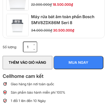
22.000.000₫
18.500.000₫
Máy rửa bát âm toàn phần Bosch
SMV8ZDX86M Seri 8
34.000.000₫
30.500.000₫
Máy
Số lượng:
rửa
bát
Beko
THÊM VÀO GIỎ HÀNG
MUA NGAY
BDFN26430X
số
lượng
Cellhome cam kết
Giao hàng tận nơi toàn quốc
Sản phẩm bảo hành miễn phí 100%
1 đổi 1 lên đến 10 Ngày