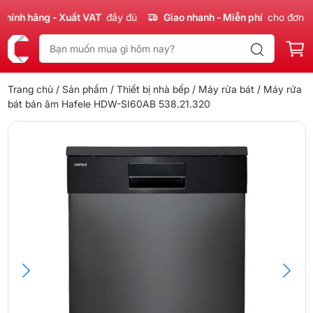
nh hãng - Xuất VAT
đầy đủ
Giao nhanh - Miễn phí
cho đơn 300
Trang chủ
/
Sản phẩm
/
Thiết bị nhà bếp
/
Máy rửa bát
/ Máy rửa
bát bán âm Hafele HDW-SI60AB 538.21.320