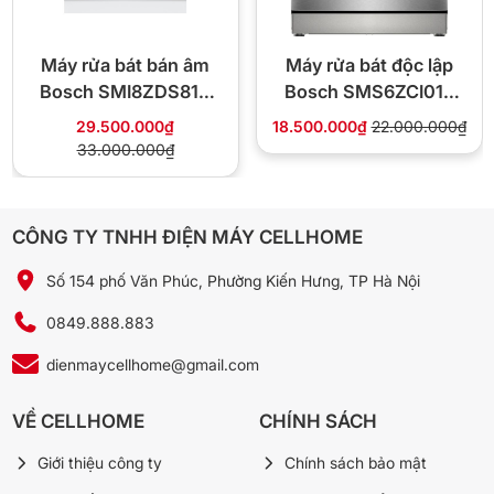
Máy rửa bát bán âm
Máy rửa bát độc lập
Bosch SMI8ZDS81T
Bosch SMS6ZCI01P
Seri 8
Seri 6
29.500.000₫
18.500.000₫
22.000.000₫
33.000.000₫
CÔNG TY TNHH ĐIỆN MÁY CELLHOME
Số 154 phố Văn Phúc, Phường Kiến Hưng, TP Hà Nội
Bảng điều khiển
0849.888.883
dienmaycellhome@gmail.com
VỀ CELLHOME
CHÍNH SÁCH
Giới thiệu công ty
Chính sách bảo mật