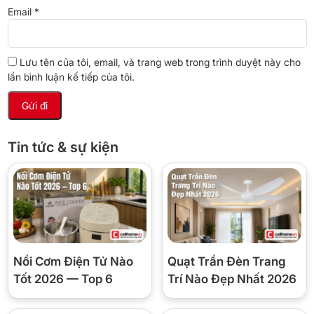
Khay rửa
Email
*
Máy rửa bát Hafele HDW-SI60AB được trang bị 3 khay rửa tiện
lợi: khay dưới, khay trên và khay dành cho dao, muỗng, đũa. Đặc
Lưu tên của tôi, email, và trang web trong trình duyệt này cho
biệt, khay trên có thiết kế linh hoạt cho phép điều chỉnh chiều
lần bình luận kế tiếp của tôi.
cao, giúp tăng không gian cho khay dưới khi cần thiết, mang lại
sự linh hoạt tối ưu trong việc sắp xếp đồ dùng.
Tin tức & sự kiện
Nồi Cơm Điện Tử Nào
Quạt Trần Đèn Trang
Tốt 2026 — Top 6
Trí Nào Đẹp Nhất 2026