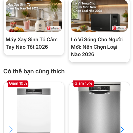
Máy Xay Sinh Tố Cầm
Lò Vi Sóng Cho Người
Công nghệ rửa – sấy
Tay Nào Tốt 2026
Mới: Nên Chọn Loại
Nào 2026
Công nghệ rửa nước nóng với nhiệt độ cao giúp đánh bay mọi vết
bẩn cứng đầu, kể cả dầu mỡ, đồng thời tiêu diệt vi khuẩn hiệu
Có thể bạn cũng thích
quả, bảo vệ sức khỏe cho cả gia đình.
Giảm 10%
Giảm 15%