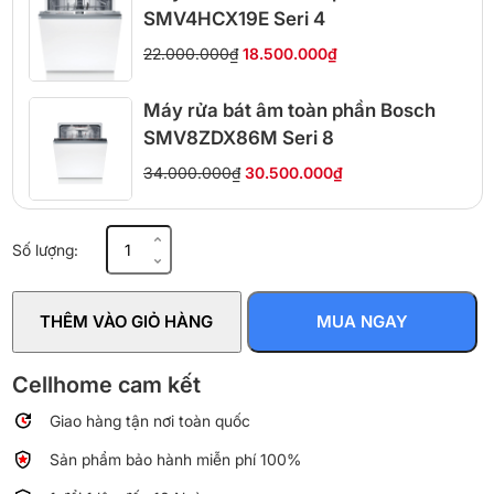
SMV4HCX19E Seri 4
22.000.000₫
18.500.000₫
Máy rửa bát âm toàn phần Bosch
SMV8ZDX86M Seri 8
34.000.000₫
30.500.000₫
Máy
Số lượng:
rửa
bát
bán
THÊM VÀO GIỎ HÀNG
MUA NGAY
âm
Hafele
HDW-
Cellhome cam kết
SI60AB
Giao hàng tận nơi toàn quốc
538.21.320
số
Sản phẩm bảo hành miễn phí 100%
lượng