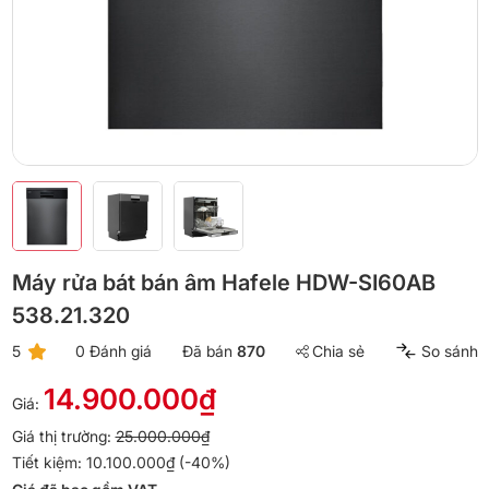
Máy rửa bát bán âm Hafele HDW-SI60AB
538.21.320
5
0 Đánh giá
Đã bán
870
Chia sẻ
So sánh
14.900.000₫
Giá:
Giá thị trường:
25.000.000₫
Tiết kiệm: 10.100.000₫ (-40%)