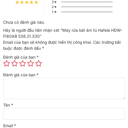
Chưa có đánh giá nào.
Hãy là người đầu tiên nhận xét “Máy rửa bát âm tủ Hafele HDW-
FI60AB 538.21.330”
Email của bạn sẽ không được hiển thị công khai.
Các trường bắt
buộc được đánh dấu
*
Đánh giá của bạn
*
2 khay chén đĩa – 1 khay dao muỗng
Đánh giá của bạn
*
Máy rửa bát thiết kế 3 khay chứa: khay chén đĩa dưới, khay chén
đĩa trên, khay dao muỗng đĩa. Khay chén trên có thể tăng giảm
chiều cao linh hoạt, giúp bạn có thể sắp xếp dễ dàng nhiều vật
dụng có kích thước khác nhau. Phía bên trái cũng được trang bị
Tên
*
thêm giá đỡ linh hoạt, giúp cố định các ly đế cao (ly rượu vang)
trong quá trình rửa, không làm xước hỏng ly.
Email
*