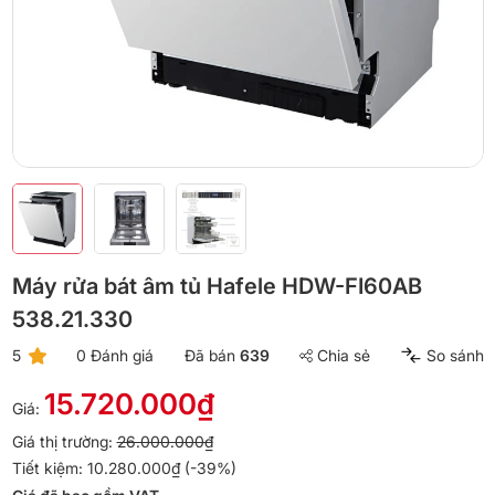
Máy rửa bát âm tủ Hafele HDW-FI60AB
538.21.330
5
0 Đánh giá
Đã bán
639
Chia sẻ
So sánh
15.720.000₫
Giá:
Giá thị trường:
26.000.000₫
Tiết kiệm: 10.280.000₫ (-39%)