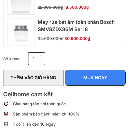
22.000.000₫
18.500.000₫
Máy rửa bát âm toàn phần Bosch
SMV8ZDX86M Seri 8
34.000.000₫
30.500.000₫
Máy
Số lượng:
rửa
bát
âm
THÊM VÀO GIỎ HÀNG
MUA NGAY
tủ
Hafele
HDW-
Cellhome cam kết
FI60AB
Giao hàng tận nơi toàn quốc
538.21.330
số
Sản phẩm bảo hành miễn phí 100%
lượng
1 đổi 1 lên đến 10 Ngày