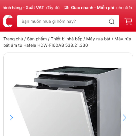
nh hãng - Xuất VAT
đầy đủ
Giao nhanh - Miễn phí
cho đơn 300
Trang chủ
/
Sản phẩm
/
Thiết bị nhà bếp
/
Máy rửa bát
/ Máy rửa
bát âm tủ Hafele HDW-FI60AB 538.21.330