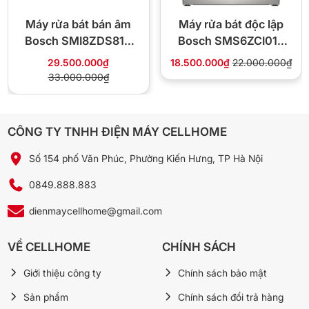
Máy rửa bát bán âm
Máy rửa bát độc lập
Bosch SMI8ZDS81T
Bosch SMS6ZCI01P
Seri 8
Seri 6
29.500.000₫
18.500.000₫
22.000.000₫
33.000.000₫
Công nghệ rửa nước nóng làm khô nhanh chén
bát và diệt khuẩn
CÔNG TY TNHH ĐIỆN MÁY CELLHOME
Công nghệ rửa nước nóng tiên tiến trên máy rửa chén Hafele giúp
Số 154 phố Văn Phúc, Phường Kiến Hưng, TP Hà Nội
loại bỏ hoàn toàn mọi vết bẩn cứng đầu, dầu mỡ và vi khuẩn, đảm
bảo chén bát luôn sạch bóng và an toàn cho sức khỏe, đặc biệt là
0849.888.883
đồ dùng của trẻ nhỏ.
dienmaycellhome@gmail.com
VỀ CELLHOME
CHÍNH SÁCH
Giới thiệu công ty
Chính sách bảo mật
Sản phẩm
Chính sách đổi trả hàng