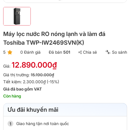
Máy lọc nước RO nóng lạnh và làm đá
Toshiba TWP-IW2469SVN(K)
5
0 Đánh giá
Đã bán
501
Chia sẻ
So sánh
12.890.000₫
Giá:
Giá thị trường:
15.190.000₫
Tiết kiệm: 2.300.000₫ (-15%)
Giá đã bao gồm VAT
Còn hàng
Ưu đãi khuyến mãi
Giao hàng tận nơi toàn quốc