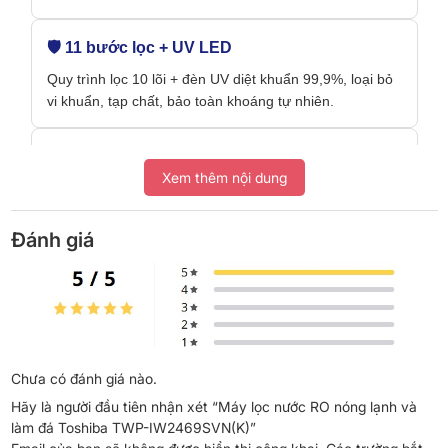
🛡️ 11 bước lọc + UV LED
Quy trình lọc 10 lõi + đèn UV diệt khuẩn 99,9%, loại bỏ
vi khuẩn, tạp chất, bảo toàn khoáng tự nhiên.
⛰️ Công nghệ Rock Active
Xem thêm nội dung
Chiết xuất vi khoáng từ đá khoáng hoạt tính, giúp nước
giàu khoáng chất có lợi cho sức khỏe.
Đánh giá
🔩 Hợp kim thép không gỉ
Khoang chứa nước nóng bằng SUS304, hệ thống cấp
đông thép không gỉ, chống ăn mòn, bền bỉ.
❄️ Nước nóng lạnh đầy đủ
Chưa có đánh giá nào.
Hãy là người đầu tiên nhận xét “Máy lọc nước RO nóng lạnh và
Nước nóng ≥85°C (dung tích 1L), nước lạnh ≤10°C
làm đá Toshiba TWP-IW2469SVN(K)”
(dung tích 1,7L), tốc độ lấy nước ≥1,2L/phút.