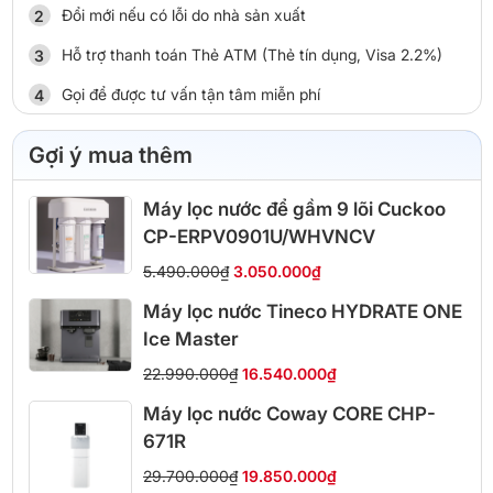
Đổi mới nếu có lỗi do nhà sản xuất
Hỗ trợ thanh toán Thẻ ATM (Thẻ tín dụng, Visa 2.2%)
Gọi để được tư vấn tận tâm miễn phí
Gợi ý mua thêm
Máy lọc nước để gầm 9 lõi Cuckoo
CP-ERPV0901U/WHVNCV
5.490.000₫
3.050.000₫
Máy lọc nước Tineco HYDRATE ONE
Ice Master
22.990.000₫
16.540.000₫
Máy lọc nước Coway CORE CHP-
671R
29.700.000₫
19.850.000₫