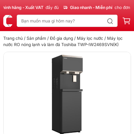
nh hãng - Xuất VAT
đầy đủ
Giao nhanh - Miễn phí
cho đơn 300
Trang chủ
/
Sản phẩm
/
Đồ gia dụng
/
Máy lọc nước
/ Máy lọc
nước RO nóng lạnh và làm đá Toshiba TWP-IW2469SVN(K)