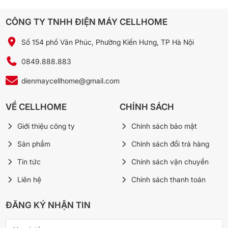
Kích thước (ngang
310 x 390 x 1050 mm
x sâu x cao)
CÔNG TY TNHH ĐIỆN MÁY CELLHOME
660W (làm nóng 550W, làm lạnh
Số 154 phố Văn Phúc, Phường Kiến Hưng, TP Hà Nội
Công suất
110W)
0849.888.883
Điện áp
220~240V/50~60Hz
dienmaycellhome@gmail.com
Nhiệt độ nước
≥85°C
nóng
VỀ CELLHOME
CHÍNH SÁCH
Nhiệt độ nước lạnh
≤10°C
Giới thiệu công ty
Chính sách bảo mật
Hiệu suất làm đá
6kg/24h, 8 viên/8 phút (6-7g/viên)
Sản phẩm
Chính sách đổi trả hàng
Phương pháp làm
Tin tức
Chính sách vận chuyển
Máy nén
lạnh
Liên hệ
Chính sách thanh toán
Vật liệu khoang
SUS304
nước nóng
ĐĂNG KÝ NHẬN TIN
Vật liệu khoang
Nhựa PP