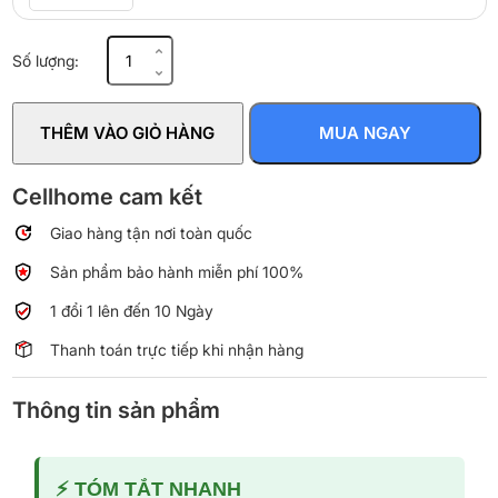
Máy
Số lượng:
lọc
nước
RO
THÊM VÀO GIỎ HÀNG
MUA NGAY
nóng
lạnh
và
Cellhome cam kết
làm
Giao hàng tận nơi toàn quốc
đá
Toshiba
Sản phẩm bảo hành miễn phí 100%
TWP-
IW2469SVN(K)
1 đổi 1 lên đến 10 Ngày
số
Thanh toán trực tiếp khi nhận hàng
lượng
Thông tin sản phẩm
⚡ TÓM TẮT NHANH