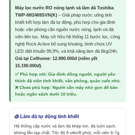
Máy lọc nước RO nóng lạnh và làm đá Toshiba
TWP-IW2469SVN(K)
– Giải pháp nước uống tinh
khiết kết hợp làm đá tự động, phù hợp cho gia đình
hoặc văn phòng cần nguồn nước nóng, lạnh và đá
viên liên tục. Máy sở hữu hệ thống 11 bước lọc, công
nghệ Rock Active bổ sung khoáng, bình chứa UV
LED diệt khuẩn 99,9%, và khả năng làm đá 6kg/24h.
Giá tại Cellhome: 12.890.000đ (niêm yết
15.190.000đ)
.
✅ Phù hợp với: Gia đình đông người, người yêu
thích đá viên tinh khiết, văn phòng, quán cafe nhỏ.
❌ Chưa phù hợp: Người cần máy nhỏ gọn để bàn
hoặc ngân sách dưới 10 triệu.
🧊 Làm đá tự động tinh khiết
Hệ thống cấp nước và làm đá khép kín, đá luôn sạch,
không lẫn tạp chất. Tốc độ 8 viên/8 phút, mỗi viên 6-7g.