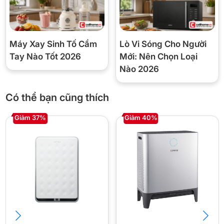
Gia đình có người già, trẻ nhỏ hoặc người có bệnh
hô hấp.
Bạn sống ở khu vực ô nhiễm, nhiều bụi mịn.
Cần máy lọc kết hợp tạo ẩm để tiết kiệm không gian.
Máy Xay Sinh Tố Cầm
Lò Vi Sóng Cho Người
Tay Nào Tốt 2026
Mới: Nên Chọn Loại
❌ Chưa nên mua nếu:
Nào 2026
Bạn cần máy có kết nối Wi-Fi hoặc điều khiển từ xa
thông minh.
Có thể bạn cũng thích
Diện tích phòng dưới 15m² (có thể chọn model nhỏ
hơn).
Giảm 37%
Giảm 40%
Ngân sách dưới 9 triệu đồng.
❓ Câu hỏi thường gặp
1. Máy lọc không khí Sharp MCK70ZVM7-T có tốn điện
không?
Máy được thiết kế tiết kiệm năng lượng, phù hợp sử dụng
liên tục trong ngày.
2. Có cần thay màng lọc định kỳ không?