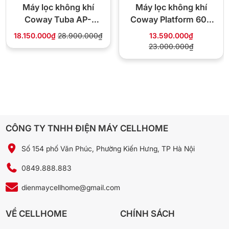
Máy lọc không khí
Máy lọc không khí
Có, màng lọc HEPA và than hoạt tính cần được thay sau
Coway Tuba AP-
Coway Platform 600
khoảng 6-12 tháng tùy mức độ sử dụng.
3008FH
AP-2318D
18.150.000₫
28.900.000₫
13.590.000₫
3. Máy có thể lọc được khói thuốc lá không?
23.000.000₫
Có, với màng lọc than hoạt tính và Plasmacluster, máy khử
mùi khói thuốc hiệu quả.
4. Chức năng tạo ẩm có làm ướt sàn không?
Không, máy tạo ẩm dạng hơi nước tự nhiên, không gây đọng
nước nếu đặt đúng vị trí.
5. Máy có phù hợp cho phòng ngủ không?
CÔNG TY TNHH ĐIỆN MÁY CELLHOME
Rất phù hợp, vận hành êm ái và có chế độ ban đêm giảm
tiếng ồn.
Số 154 phố Văn Phúc, Phường Kiến Hưng, TP Hà Nội
0849.888.883
🛒 Mua Máy lọc không khí Sharp
dienmaycellhome@gmail.com
MCK70ZVM7-T tại Điện Máy Cellhome
Hotline/Zalo:
0849.888.883
VỀ CELLHOME
CHÍNH SÁCH
Địa chỉ: 154 Văn Phúc, Hà Đông, Hà Nội