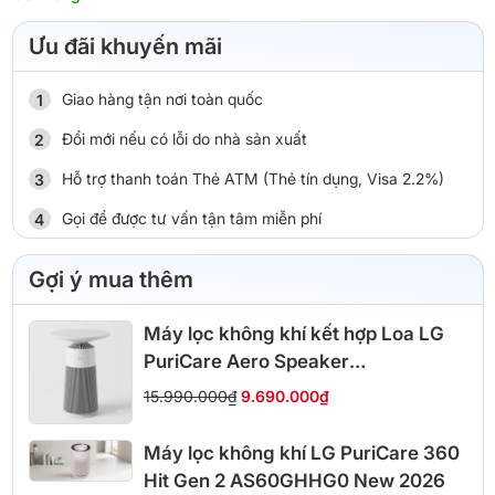
Ưu đãi khuyến mãi
Giao hàng tận nơi toàn quốc
Đổi mới nếu có lỗi do nhà sản xuất
Hỗ trợ thanh toán Thẻ ATM (Thẻ tín dụng, Visa 2.2%)
Gọi để được tư vấn tận tâm miễn phí
Gợi ý mua thêm
Máy lọc không khí kết hợp Loa LG
PuriCare Aero Speaker
AS20GSHU0
15.990.000₫
9.690.000₫
Máy lọc không khí LG PuriCare 360
Hit Gen 2 AS60GHHG0 New 2026