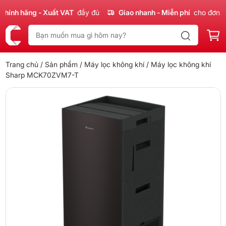
nh hãng - Xuất VAT
đầy đủ
Giao nhanh - Miễn phí
cho đơn 300
Trang chủ
/
Sản phẩm
/
Máy lọc không khí
/ Máy lọc không khí
Sharp MCK70ZVM7-T