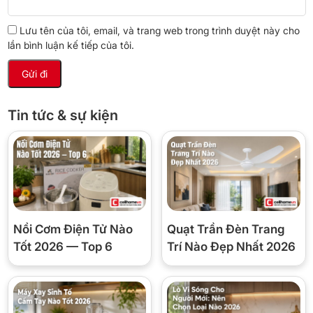
📊 Thông số kỹ thuật
Lưu tên của tôi, email, và trang web trong trình duyệt này cho
lần bình luận kế tiếp của tôi.
Thương hiệu
Daikin
Model
MCK70ZVM7-T
Máy lọc không khí kết hợp tạo
Loại sản phẩm
Tin tức & sự kiện
ẩm
Plasmacluster, HEPA, than
Công nghệ lọc
hoạt tính
Diện tích phòng
Khoảng 30-50m² (tham khảo)
phù hợp
Chính hãng Daikin, theo quy
Nồi Cơm Điện Tử Nào
Quạt Trần Đèn Trang
Bảo hành
định của nhà sản xuất
Tốt 2026 — Top 6
Trí Nào Đẹp Nhất 2026
✅ Nên mua nếu: