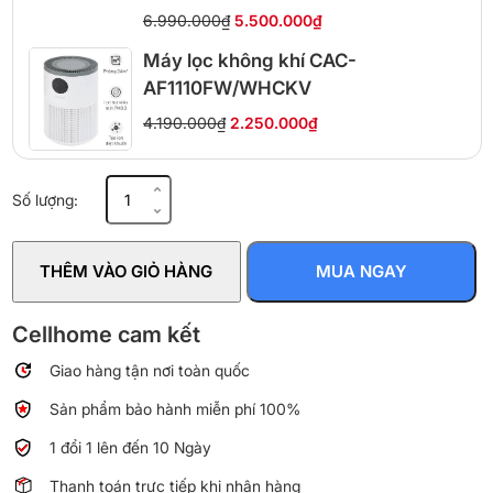
6.990.000₫
5.500.000₫
Máy lọc không khí CAC-
AF1110FW/WHCKV
4.190.000₫
2.250.000₫
Máy
Số lượng:
lọc
không
khí
THÊM VÀO GIỎ HÀNG
MUA NGAY
Sharp
MCK70ZVM7-
T
Cellhome cam kết
số
Giao hàng tận nơi toàn quốc
lượng
Sản phẩm bảo hành miễn phí 100%
1 đổi 1 lên đến 10 Ngày
Thanh toán trực tiếp khi nhận hàng