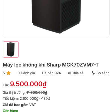
Máy lọc không khí Sharp MCK70ZVM7-T
5
0 Đánh giá
Đã bán
974
Chia sẻ
So sánh
9.500.000₫
Giá:
Giá thị trường:
11.600.000₫
Tiết kiệm: 2.100.000₫ (-18%)
Giá đã bao gồm VAT
Còn hàng