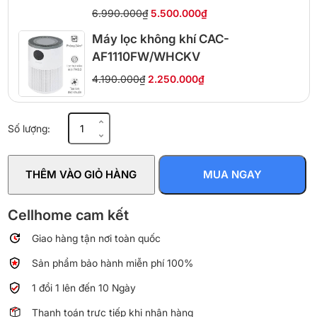
6.990.000₫
5.500.000₫
Máy lọc không khí CAC-
AF1110FW/WHCKV
4.190.000₫
2.250.000₫
Máy
Số lượng:
lọc
không
khí
THÊM VÀO GIỎ HÀNG
MUA NGAY
Philips
AC2220/10
số
Cellhome cam kết
lượng
Giao hàng tận nơi toàn quốc
Sản phẩm bảo hành miễn phí 100%
1 đổi 1 lên đến 10 Ngày
Thanh toán trực tiếp khi nhận hàng