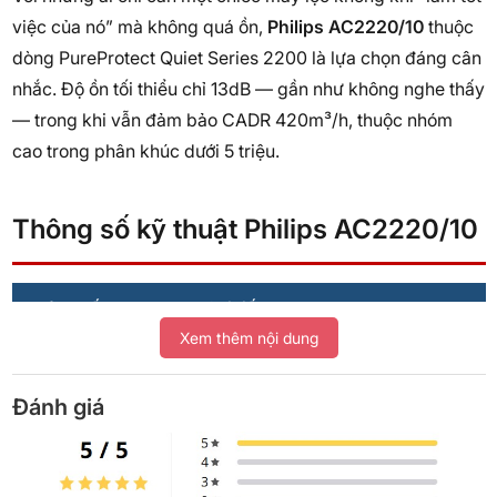
việc của nó” mà không quá ồn,
Philips AC2220/10
thuộc
dòng PureProtect Quiet Series 2200 là lựa chọn đáng cân
nhắc. Độ ồn tối thiểu chỉ 13dB — gần như không nghe thấy
— trong khi vẫn đảm bảo CADR 420m³/h, thuộc nhóm
cao trong phân khúc dưới 5 triệu.
Thông số kỹ thuật Philips AC2220/10
Thông số
Chi tiết
Xem thêm nội dung
Thương hiệu
Philips (Hà Lan)
Đánh giá
Model
AC2220/10 — PureProtect Quiet
Series 2200
Diện tích lọc tối đa
109 m²