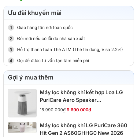
Ưu đãi khuyến mãi
Giao hàng tận nơi toàn quốc
Đổi mới nếu có lỗi do nhà sản xuất
Hỗ trợ thanh toán Thẻ ATM (Thẻ tín dụng, Visa 2.2%)
Gọi để được tư vấn tận tâm miễn phí
Gợi ý mua thêm
Máy lọc không khí kết hợp Loa LG
PuriCare Aero Speaker
AS20GSHU0
15.990.000₫
9.690.000₫
Máy lọc không khí LG PuriCare 360
Hit Gen 2 AS60GHHG0 New 2026