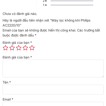
CADR (tốc độ lọc
420 m³/giờ
Chưa có đánh giá nào.
khí sạch)
Hãy là người đầu tiên nhận xét “Máy lọc không khí Philips
AC2220/10”
Công suất tối đa
28W
Email của bạn sẽ không được hiển thị công khai.
Các trường bắt
buộc được đánh dấu
*
Độ ồn
13-45 dB(A)
Đánh giá của bạn
*
Kích thước
48,6 × 28,0 × 28,0 cm
Đánh giá của bạn
*
Trọng lượng
4,1 kg
Điện áp
220V/240V, 50/60Hz
Tên
*
Hệ lọc
HEPA, than hoạt tính (AC), công
thức khử mùi
Email
*
Khả năng lọc hạt
99,97% hạt kích thước 0,003