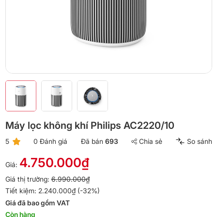
Máy lọc không khí Philips AC2220/10
5
0 Đánh giá
Đã bán
693
Chia sẻ
So sánh
4.750.000₫
Giá:
Giá thị trường:
6.990.000₫
Tiết kiệm: 2.240.000₫ (-32%)
Giá đã bao gồm VAT
Còn hàng