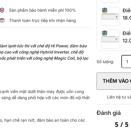
Sản phẩm bảo hành miễn phí 100%
Điề
18
Thanh toán trực tiếp khi nhận hàng
Điề
12
àm lạnh tức thì với chế độ Hi Power, đảm bảo
thọ cao với công nghệ Hybrid Inverter, chế độ
Máy
ốc phát triển với công nghệ Magic Coil, bộ lọc
Số lượng:
lạnh
Toshiba
Inverter
THÊM VÀO 
1
HP
cạnh viền mặt dưới thân máy được uốn cong
RAS-
Liên hệ tư 
 sáng dễ dàng phối hợp với các món đồ nội thất
H10Z1KC
V
Đánh giá
số
lượng
ao, hạn chế rạn nứt, đảm bảo an toàn cho các