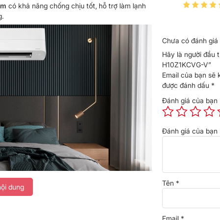
ôm
có khả năng chống chịu tốt,
hỗ trợ làm lạnh
g.
Chưa có đánh giá 
Hãy là người đầu 
H10Z1KCVG-V”
Email của bạn sẽ 
được đánh dấu
*
Đánh giá của bạn
Đánh giá của bạn
Tên
*
ội dung
Email
*