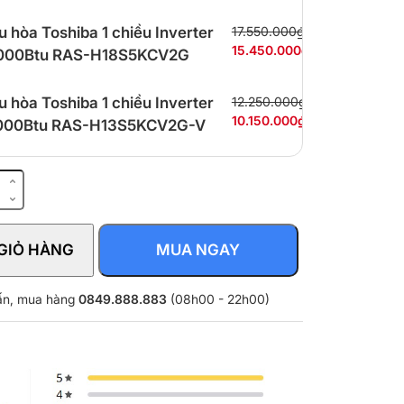
u hòa Toshiba 1 chiều Inverter
17.550.000₫
15.450.000₫
.000Btu RAS-H18S5KCV2G
u hòa Toshiba 1 chiều Inverter
12.250.000₫
10.150.000₫
.000Btu RAS-H13S5KCV2G-V
GIỎ HÀNG
MUA NGAY
vấn, mua hàng
0849.888.883
(08h00 - 22h00)
VG-