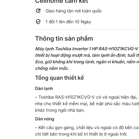
Cellhome cam kết
Giao hàng tận nơi toàn quốc
1 đổi 1 lên đến 10 Ngày
Thông tin sản phẩm
Máy lạnh Toshiba Inverter 1 HP RAS-H10Z1KCVG-V l
thiết bị hoạt động mượt mà, làm lạnh ổn định, tuổi 
Eco, giữ không khí trong lành, ngăn vi khuẩn, nấm m
chống nấm mốc.
Tổng quan thiết kế
Dàn lạnh
– Toshiba RAS-H10Z1KCVG-V có vẻ ngoài hiện đại, 
nhẹ cho thiết kế mềm mại, bề mặt phủ sắc màu tươi
khác trong ngôi nhà bạn.
Dàn nóng
– Kết cấu gọn gàng, chất liệu vỏ ngoài có độ bền c
chi tiết bên trong khi bố trí thiết bị ở ngoài trời.