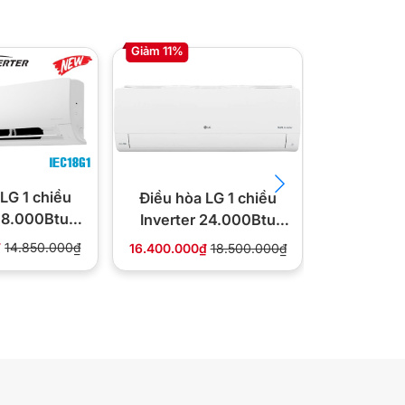
Giảm 11%
Giảm 19%
Điều hòa
LG 1 chiều
Điều hòa LG 1 chiều
Inverte
 18.000Btu
Inverter 24.000Btu
ID
18G1
IEC24G1
8.950.000
₫
14.850.000₫
16.400.000₫
18.500.000₫