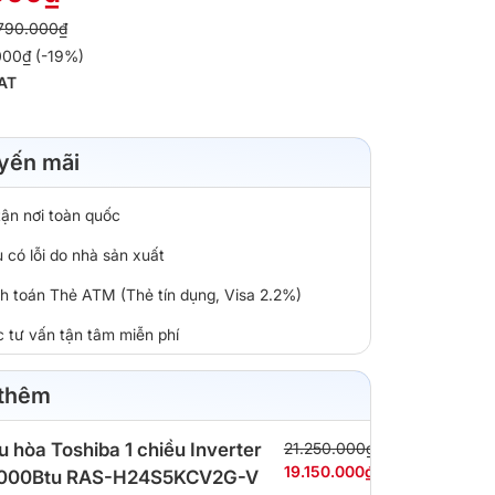
790.000₫
000₫ (-19%)
AT
yến mãi
tận nơi toàn quốc
 có lỗi do nhà sản xuất
nh toán Thẻ ATM (Thẻ tín dụng, Visa 2.2%)
c tư vấn tận tâm miễn phí
 thêm
u hòa Toshiba 1 chiều Inverter
21.250.000₫
19.150.000₫
.000Btu RAS-H24S5KCV2G-V