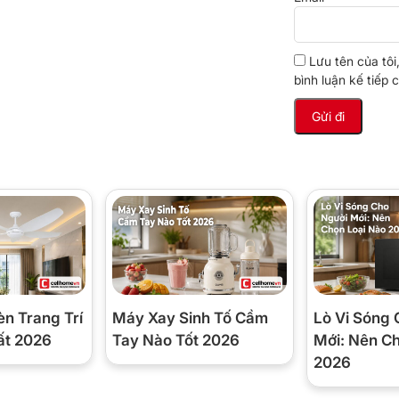
 tốt nhu cầu làm lạnh trong những gian phòng
Lưu tên của tôi
bình luận kế tiếp c
 chỉnh luồng gió, nhiệt độ để đưa nhiệt độ phòng
ải nên không gây khó chịu đến thời gian nghỉ
ấc ngủ cho người lớn tuổi, trẻ nhỏ.
y lạnh từ các hãng
èn Trang Trí
Máy Xay Sinh Tố Cầm
Lò Vi Sóng 
ất 2026
Tay Nào Tốt 2026
Mới: Nên C
2026