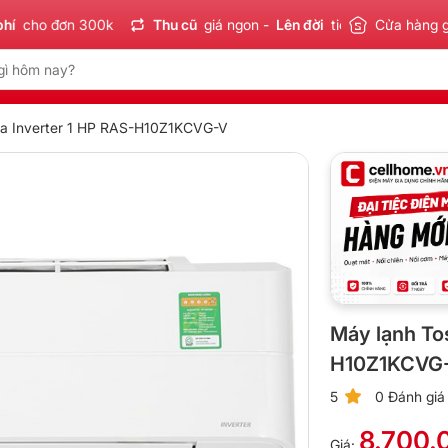
o đơn 300k
Thu cũ
giá ngon -
Lên đời
tiết kiệm
Cửa hàng 
Sản phẩm
ba Inverter 1 HP RAS-H10Z1KCVG-V
Máy lạnh To
H10Z1KCVG
5
0 Đánh giá
8.700.
Giá: