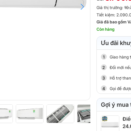
Giá thị trường:
10.
Tiết kiệm: 2.090.
Giá đã bao gồm V
Còn hàng
Ưu đãi khu
Giao hàng 
Đổi mới nếu
Hỗ trợ tha
Gọi để đượ
Gợi ý mua
Điề
24