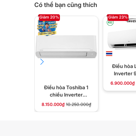
Có thể bạn cũng thích
Giảm 20%
Giảm 23%
*Hình ảnh chỉ mang tính chất minh họa
Cơ chế thổi gió
– Tạo ra luồng gió thổi tràn khắp không gian phòng
Điều hòa 
phải tùy chỉnh tay
, cho bạn được tận hưởng không k
Inverter
dàng.
IEC
6.900.000₫
Điều hòa Toshiba 1
chiều Inverter
9.000Btu RAS-
8.150.000₫
10.250.000₫
H10S5KCV2G-V