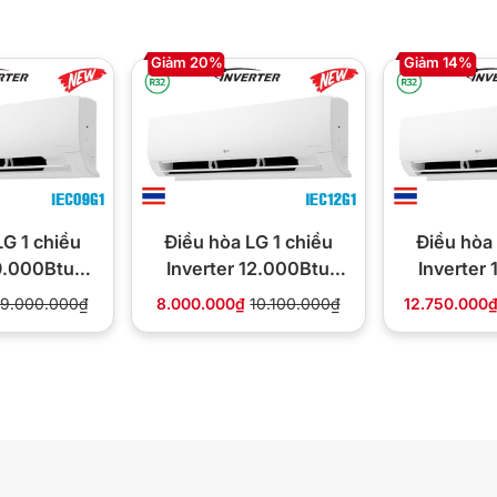
Giảm 20%
Giảm 14%
 với cơ chế
điều khiển lên xuống tự động, trái
LG 1 chiều
Điều hòa LG 1 chiều
Điều hòa 
hí thoáng mát, giải tỏa cơn nóng trong người dễ
 9.000Btu
Inverter 12.000Btu
Inverter
09G1
IEC12G1
IEC
9.000.000₫
8.000.000₫
10.100.000₫
12.750.000